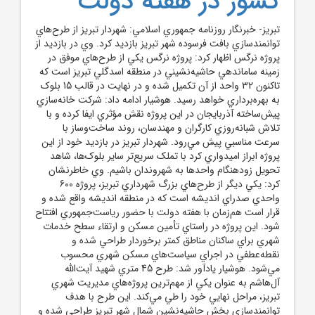
کشور در هفته دولت
تبريز- خبرنگار روزنامه جمهوري اسلامي: شهردار تبريز از طرح‌هاي
توانمندسازي بافت فرسوده شهر تبريز بازديد کرد. وي در بازديد از
پروژه نرگس اظهار کرد: پروژه نرگس يکي از طرح‌هاي موفق در
زمينه ساماندهي حاشيه‌نشيني در منطقه اسدگلي تبريز است که
تاکنون 32 واحد از آن تکميل شده و در نهايت در قالب 15 بلوک
به بهره‌برداري خواهد رسيد. هوشيار ادامه داد: شرکت خانه‌سازي
پيش‌ساخته آذربايجان در اين پروژه نقش مؤثري ايفا کرده و با
تلاش شبانه‌روزي کارگران و مهندسان، روند ساخت‌وساز با
سرعت مناسبي پيش مي‌رود. شهردار تبريز در بازديد خود از اين
پروژه ابراز اميدواري کرد با تملک سريع‌تر ساير بلوک‌ها، شاهد
تحويل زودهنگام واحدها به شهروندان باشيم. وي خاطرنشان
کرد: يکي ديگر از طرح‌هاي بزرگ شهرداري تبريز، پروژه 600
واحدي صدراي انديشه است که در منطقه انديشه واقع شده و
قرار است هم‌زمان با هفته دولت با حضور رياست‌جمهوري افتتاح
شود. اين پروژه در راستاي تأمين مسکن و ارتقاء سطح خدمات
شهري براي ساکنان مناطق کمتر برخوردار طراحي شده و
نقطه‌عطفي در اجراي سياست‌هاي مسکن شهري محسوب
مي‌شود. هوشيار يادآور شد: طرح 45 متري شهيد آيت‌الله
آل‌هاشم به عنوان يکي از مهم‌ترين پروژه‌هاي مديريت شهري
تبريز، مراحل نهايي خود را طي مي‌کند. اين طرح با هدف
توانمندسازي بخش حاشيه‌نشين شمال شهر تبريز طراحي شده و