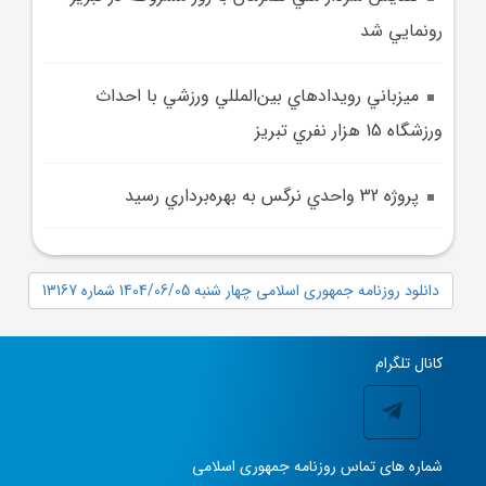
رونمايي شد
ميزباني رويدادهاي بين‌المللي ورزشي با احداث
ورزشگاه 15 هزار نفري تبريز
پروژه 32 واحدي نرگس به بهره‌برداري رسيد
دانلود روزنامه جمهوری اسلامی چهار شنبه 1404/06/05 شماره 13167
کانال تلگرام
شماره های تماس روزنامه جمهوری اسلامی