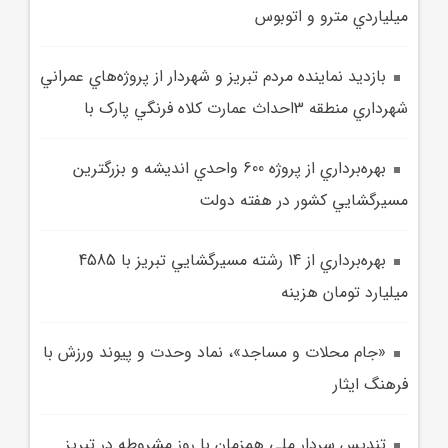
ميلياردي مترو و اتوبوس
بازديد نماينده مردم تبريز و شهردار از پروژه‌هاي عمراني
شهرداري منطقه 3احداث عمارت کلاه فرنگي پارک با
بهره‌برداري از پروژه 600 واحدي انديشه و بزرگترين
مسيرگشايي کشور در هفته دولت
بهره‌برداري از 14 رشته مسيرگشايي تبريز با 4585
ميليارد تومان هزينه
«جام محلات و مساجد»، نماد وحدت و پيوند ورزش با
فرهنگ ايثار
تنديس سردار ملي همزمان با روز مشروطه در تبريز