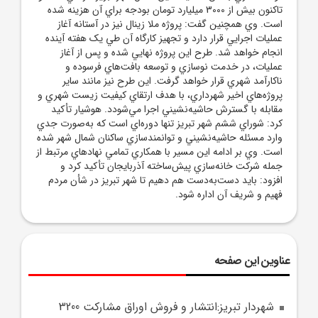
تاکنون بيش از 3000 ميليارد تومان بودجه براي آن هزينه شده
است. وي همچنين گفت: پروژه ملا زينال نيز در آستانه آغاز
عمليات اجرايي قرار دارد و تجهيز کارگاه آن طي يک هفته آينده
انجام خواهد شد. طرح اين پروژه نهايي شده و پس از آغاز
عمليات، در خدمت نوسازي و توسعه بافت‌هاي فرسوده و
ناکارآمد شهري قرار خواهد گرفت. اين طرح نيز مانند ساير
پروژه‌هاي اخير شهرداري، با هدف ارتقاي کيفيت زيست شهري و
مقابله با گسترش حاشيه‌نشيني اجرا مي‌شودد. هوشيار تأکيد
کرد: شوراي ششم شهر تبريز تنها دوره‌اي است که به‌صورت جدي
وارد مسئله حاشيه‌نشيني و توانمندسازي ساکنان شمال شهر شده
است. وي بر ادامه اين مسير با همکاري تمامي نهادهاي مرتبط از
جمله شرکت خانه‌سازي پيش‌ساخته آذربايجان تأکيد کرد و
افزود: بايد دست‌به‌دست هم دهيم تا شهر تبريز در شأن مردم
فهيم و شريف آن اداره شود.
عناوین این صفحه
شهردار تبريز:انتشار و فروش اوراق مشارکت 3200