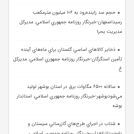
حجم سد زاينده‌رود به 106 ميليون مترمکعب
رسيداصفهان-خبرنگار روزنامه جمهوري اسلامي: مديرکل
مديريت بحرا
ذخاير کالاهاي اساسي گلستان براي ماه‌هاي آينده
تأمين استگرگان-خبرنگار روزنامه جمهوري اسلامي: مديرکل
غ
سالانه 6500 مگاوات برق در استان بوشهر توليد
مي‌شودبوشهر-خبرنگار روزنامه جمهوري اسلامي: استاندار
بوشه
شتاب در اجراي طرح‌هاي گازرساني سيستان و
بلوچستانزاهدان-خبرنگار روزنامه جمهوري اسلامي: