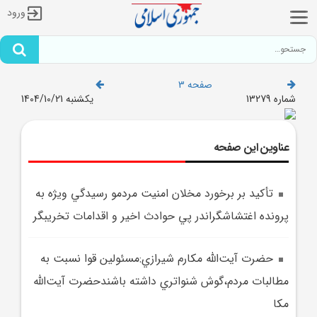
ورود
صفحه 3
شماره 13279
یکشنبه 1404/10/21
عناوین این صفحه
تأکيد بر برخورد مخلان امنيت مردمو رسيدگي ويژه به
پرونده اغتشاشگراندر پي حوادث اخير و اقدامات تخريبگر
حضرت آيت‌الله مکارم شيرازي:مسئولين قوا نسبت به
مطالبات مردم،گوش شنواتري داشته باشندحضرت آيت‌الله
مکا