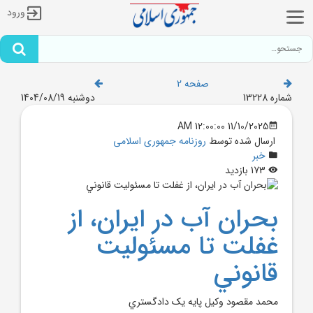
ورود
صفحه 2
شماره 13228
دوشنبه 1404/08/19
11/10/2025 12:00:00 AM
ارسال شده توسط
روزنامه جمهوری اسلامی
خبر
173 بازدید
بحران آب در ايران، از
غفلت تا مسئوليت
قانوني
محمد مقصود وکيل پايه يک دادگستري