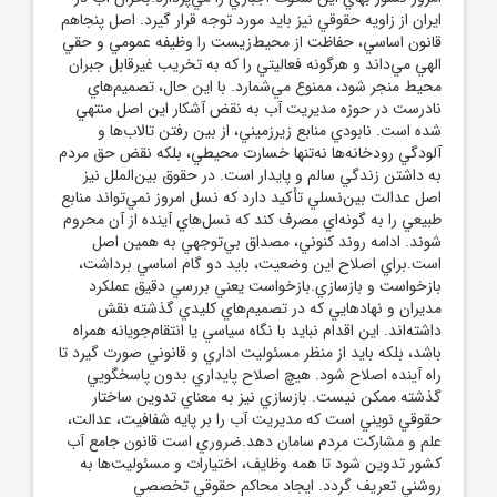
ايران از زاويه حقوقي نيز بايد مورد توجه قرار گيرد. اصل پنجاهم
قانون اساسي، حفاظت از محيط‌زيست را وظيفه عمومي و حقي
الهي مي‌داند و هرگونه فعاليتي را که به تخريب غيرقابل جبران
محيط منجر شود، ممنوع مي‌شمارد. با اين حال، تصميم‌هاي
نادرست در حوزه مديريت آب به نقض آشکار اين اصل منتهي
شده است. نابودي منابع زيرزميني، از بين رفتن تالاب‌ها و
آلودگي رودخانه‌ها نه‌تنها خسارت محيطي، بلکه نقض حق مردم
به داشتن زندگي سالم و پايدار است. در حقوق بين‌الملل نيز
اصل عدالت بين‌نسلي تأکيد دارد که نسل امروز نمي‌تواند منابع
طبيعي را به گونه‌اي مصرف کند که نسل‌هاي آينده از آن محروم
شوند. ادامه روند کنوني، مصداق بي‌توجهي به همين اصل
است.براي اصلاح اين وضعيت، بايد دو گام اساسي برداشت،
بازخواست و بازسازي.بازخواست يعني بررسي دقيق عملکرد
مديران و نهادهايي که در تصميم‌هاي کليدي گذشته نقش
داشته‌اند. اين اقدام نبايد با نگاه سياسي يا انتقام‌جويانه همراه
باشد، بلکه بايد از منظر مسئوليت اداري و قانوني صورت گيرد تا
راه آينده اصلاح شود. هيچ اصلاح پايداري بدون پاسخگويي
گذشته ممکن نيست. بازسازي نيز به معناي تدوين ساختار
حقوقي نويني است که مديريت آب را بر پايه شفافيت، عدالت،
علم و مشارکت مردم سامان دهد.ضروري است قانون جامع آب
کشور تدوين شود تا همه وظايف، اختيارات و مسئوليت‌ها به
روشني تعريف گردد. ايجاد محاکم حقوقي تخصصي