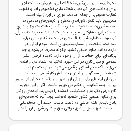
محيط‌زيست براي پيگيري تخلفات آبي، افزايش ضمانت اجرا
براي برداشت‌هاي غيرمجاز، شفاف‌سازي تخصيص آب و تقويت
نظارت عمومي، از جمله اقدامات فوري در اين زمينه است.
همچنين بايد نقش شوراهاي محلي و انجمن‌هاي مردمي در
تصميم‌گيري‌ها احيا شود تا مديريت آب از حالت متمرکز و اداري
به حکمراني مشارکتي تغيير يابد.دولت‌ها بايد بپذيرند که بحران
آب تنها مسئله‌اي فني يا اقتصادي نيست، بلکه آزموني براي
صداقت، شفافيت و مسئوليت‌پذيري است. مردم ايران حق
دارند بدانند منابع حياتي کشور چگونه مصرف مي‌شود و چه
برنامه‌اي براي حفاظت از آن وجود دارد. ناديده گرفتن افکار
عمومي و پنهان‌کاري در اين حوزه، نه‌تنها به اعتماد مردم لطمه
مي‌زند بلکه مانع اصلاح واقعي مي‌شود. در نهايت، تنها با
شفافيت، پاسخگويي و احترام به دانش کارشناسي است که
مي‌توان آينده‌اي پايدار براي اين سرزمين رقم زد.بحران آب امروز
ايران، آيينه تمام‌نماي حکمراني ديروز ماست. اگر از اين تجربه
تلخ درس نگيريم و مسئوليت گذشته را نپذيريم، آينده‌اي روشن
براي منابع طبيعي کشور متصور نخواهد بود. آب، نه سرمايه‌اي
پايان‌ناپذير، بلکه امانتي در دست ماست. حفظ آن، مسئوليتي
است که هيچ نسل و هيچ دولتي حق چشم‌پوشي از آن را ندارد.