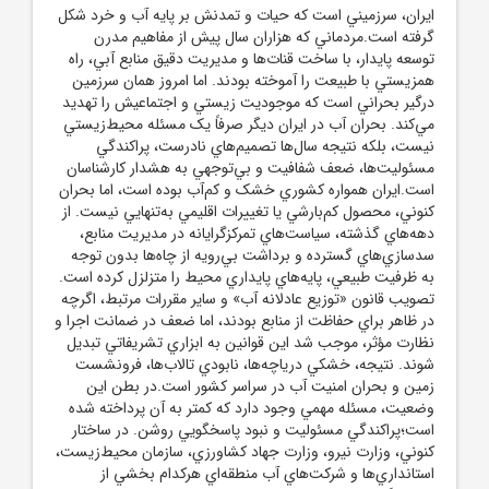
ايران، سرزميني است که حيات و تمدنش بر پايه آب و خرد شکل
گرفته است.مردماني که هزاران سال پيش از مفاهيم مدرن
توسعه پايدار، با ساخت قنات‌ها و مديريت دقيق منابع آبي، راه
همزيستي با طبيعت را آموخته بودند. اما امروز همان سرزمين
درگير بحراني است که موجوديت زيستي و اجتماعيش را تهديد
مي‌کند. بحران آب در ايران ديگر صرفاً يک مسئله محيط‌زيستي
نيست، بلکه نتيجه سال‌ها تصميم‌هاي نادرست، پراکندگي
مسئوليت‌ها، ضعف شفافيت و بي‌توجهي به هشدار کارشناسان
است.ايران همواره کشوري خشک و کم‌آب بوده است، اما بحران
کنوني، محصول کم‌بارشي يا تغييرات اقليمي به‌تنهايي نيست. از
دهه‌هاي گذشته، سياست‌هاي تمرکزگرايانه در مديريت منابع،
سدسازي‌هاي گسترده و برداشت بي‌رويه از چاه‌ها بدون توجه
به ظرفيت طبيعي، پايه‌هاي پايداري محيط را متزلزل کرده است.
تصويب قانون «توزيع عادلانه آب» و ساير مقررات مرتبط، اگرچه
در ظاهر براي حفاظت از منابع بودند، اما ضعف در ضمانت اجرا و
نظارت مؤثر، موجب شد اين قوانين به ابزاري تشريفاتي تبديل
شوند. نتيجه، خشکي درياچه‌ها، نابودي تالاب‌ها، فرونشست
زمين و بحران امنيت آب در سراسر کشور است.در بطن اين
وضعيت، مسئله مهمي وجود دارد که کمتر به آن پرداخته شده
است؛پراکندگي مسئوليت و نبود پاسخگويي روشن. در ساختار
کنوني، وزارت نيرو، وزارت جهاد کشاورزي، سازمان محيط‌زيست،
استانداري‌ها و شرکت‌هاي آب منطقه‌اي هرکدام بخشي از