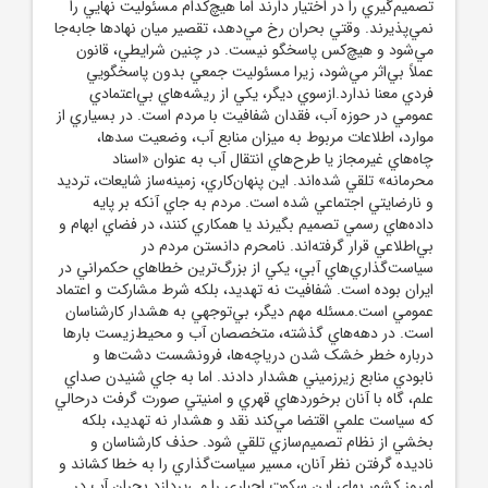
تصميم‌گيري را در اختيار دارند اما هيچ‌کدام مسئوليت نهايي را
نمي‌پذيرند. وقتي بحران رخ مي‌دهد، تقصير ميان نهادها جابه‌جا
مي‌شود و هيچ‌کس پاسخگو نيست. در چنين شرايطي، قانون
عملاً بي‌اثر مي‌شود، زيرا مسئوليت جمعي بدون پاسخگويي
فردي معنا ندارد.ازسوي ديگر، يکي از ريشه‌هاي بي‌اعتمادي
عمومي در حوزه آب، فقدان شفافيت با مردم است. در بسياري از
موارد، اطلاعات مربوط به ميزان منابع آب، وضعيت سدها،
چاه‌هاي غيرمجاز يا طرح‌هاي انتقال آب به عنوان «اسناد
محرمانه» تلقي شده‌اند. اين پنهان‌کاري، زمينه‌ساز شايعات، ترديد
و نارضايتي اجتماعي شده است. مردم به جاي آنکه بر پايه
داده‌هاي رسمي تصميم بگيرند يا همکاري کنند، در فضاي ابهام و
بي‌اطلاعي قرار گرفته‌اند. نامحرم دانستن مردم در
سياست‌گذاري‌هاي آبي، يکي از بزرگ‌ترين خطاهاي حکمراني در
ايران بوده است. شفافيت نه تهديد، بلکه شرط مشارکت و اعتماد
عمومي است.مسئله مهم ديگر، بي‌توجهي به هشدار کارشناسان
است. در دهه‌هاي گذشته، متخصصان آب و محيط‌زيست بارها
درباره خطر خشک شدن درياچه‌ها، فرونشست دشت‌ها و
نابودي منابع زيرزميني هشدار دادند. اما به جاي شنيدن صداي
علم، گاه با آنان برخوردهاي قهري و امنيتي صورت گرفت درحالي
که سياست علمي اقتضا مي‌کند نقد و هشدار نه تهديد، بلکه
بخشي از نظام تصميم‌سازي تلقي شود. حذف کارشناسان و
ناديده گرفتن نظر آنان، مسير سياست‌گذاري را به خطا کشاند و
امروز کشور بهاي اين سکوت اجباري را مي‌پردازد.بحران آب در