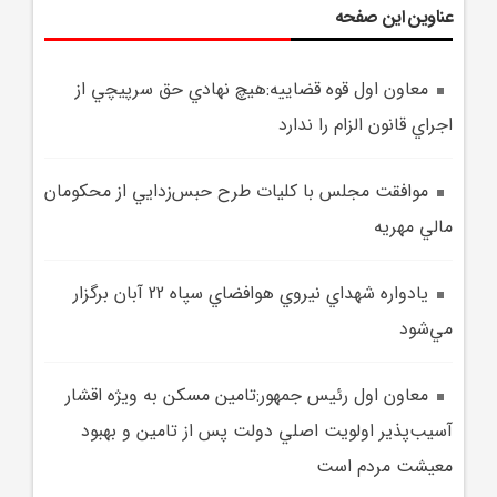
عناوین این صفحه
معاون اول قوه قضاييه:هيچ نهادي حق سرپيچي از
اجراي قانون الزام را ندارد
موافقت مجلس با کليات طرح حبس‌زدايي از محکومان
مالي مهريه
يادواره شهداي نيروي هوافضاي سپاه 22 آبان برگزار
مي‌شود
معاون اول رئيس جمهور:تامين مسکن به ويژه اقشار
آسيب‌پذير اولويت اصلي دولت پس از تامين و بهبود
معيشت مردم است