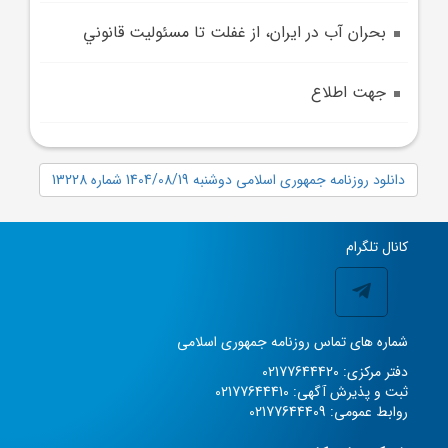
بحران آب در ايران، از غفلت تا مسئوليت قانوني
جهت اطلاع
دانلود روزنامه جمهوری اسلامی دوشنبه 1404/08/19 شماره 13228
کانال تلگرام
شماره های تماس روزنامه جمهوری اسلامی
دفتر مرکزی: 02177644420
ثبت و پذیرش آگهی: 02177644410
روابط عمومی: 02177644409