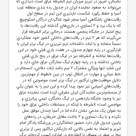
نخبگان، امروز در تبريز ميزبان تيم الشرطه عراق است ديداري که
مي‌تواند به صعود نماينده ايران در جدول رده بندي منطقه غرب
آسيا و حفظ رکورد شکست ناپذيري اين تيم در سطح اول
رقابت‌هاي باشگاهي آسيا منجر شود.شاگردان دراگان اسکوچيچ
که با يک برد و 2 تساوي در بازي‌هاي گذشته اين رقابت‌ها، با
پنج امتياز در جايگاه پنجمي هستند درحالي برابر الشرطه قرار
مي‌گيرند که هر 2 تيم در رقابت‌هاي داخلي کشور خود عملکردي
نسبتاً مشابه و با ثبات داشته‌اند.تيم تبريزي در ليگ برتر ايران با
قرارگيري در رتبه چهارم جدول، در هفت بازي قبلي خود در اين
رقابت‌ها نباخته و الشرطه نيز در ليگ عراق در پنج بازي قبلي
باختي نداشته و در رتبه چهارم ليگ ستارگان عراق جاي دارد و
اين شايد تنها ويژگي مشترک 2 تيم باشد.ثبات دفاعي، انسجام در
خط مياني و مهارت در انتقال توپ در بين خطوط از مهم‌ترين
دلايل موفقيت‌هاي تراکتور در ليگ برتر است موضوعي که در
رقابت‌هاي آسيايي نيز نمود پيدا کرده و اين تيم را به عنوان يکي
از منسجم‌ترين نمايندگان ايران معرفي کرده است.نماينده عراق
نيز با وجود جايگاه يازدهمي در ليگ نخبگان، تيمي پرانرژي و
مهاجمي است؛ الشرطه با اينکه در مسابقات داخلي عراق خود را
به عنوان يک مدعي نشان داده اما در آسيا چندان موفق عمل
نکرده و با يک تساوي و 2 باخت مقابل حريفان، در رده‌هاي
پايين جدول قرار دارد.حضور تماشاگران در ورزشگاه يادگار امام
تبريز و اعتماد به نفس بالايي که بازيکنان تراکتور پس از برتري
پنج بر صفر در مصاف با الشارجه در امارات کسب کرده‌اند برگ