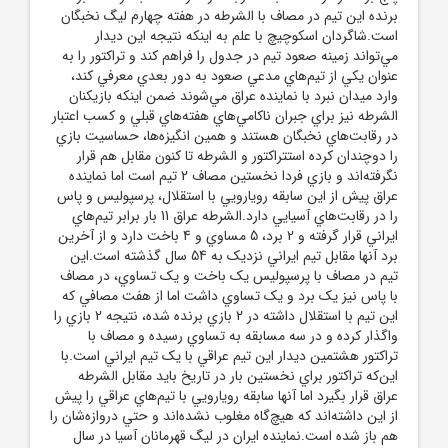
برنده اين تيم در مصاف با الشرطه در هفته چهارم ليگ نخبگان
است.شاگردان اسکوچيچ با علم به اينکه نتيجه اين ديدار
مي‌تواند زمينه صعود تيم در جدول را فراهم کند و تراکتور را به
عنوان يکي از تيم‌هاي مدعي صعود به دور بعدي معرفي کند،
وارد ميدان نبرد با نماينده عراق مي‌شوند ضمن اينکه بازيکنان
الشرطه نيز براي جبران ناکامي‌هاي هفته‌هاي قبلي و کسب اعتبار
در رقابت‌هاي نخبگان هستند و همين انگيزه‌ها، حساسيت بازي
را دوچندان کرده استتراکتور و الشرطه تا کنون مقابل هم قرار
نگرفته‌اند و بازي فردا نخستين مصاف 2 تيم است اما نماينده
عراق پيش از اين سابقه رويارويي با استقلال، پرسپوليس و پاس
را در رقابت‌هاي آسيايي دارد.الشرطه عراق 11 بار برابر تيم‌هاي
ايراني قرار گرفته و 2 برد، 5 مساوي و 4 باخت دارد و از آخرين
برد آنها مقابل تيم ايراني نزديک به 54 سال گذشته است.اين
تيم در مصاف با پرسپوليس يک باخت و يک تساوي، در مصاف
با پاس نيز يک برد و يک تساوي داشت اما از هفت مصافي که
اين تيم با استقلال داشته در 2 بازي برنده شده، نتيجه 2 بازي را
واگذار کرده و در سه مسابقه به تساوي رسيده و مصاف با
تراکتور هشتمين ديدار اين تيم عراقي با يک تيم ايراني است.با
اين‌که تراکتور براي نخستين بار در تاريخ بايد مقابل الشرطه
عراق قرار بگيرد اما آنها سابقه رويارويي با تيم‌هاي عراقي را پيش
از اين داشته‌اند که هيچ‌گاه مغلوب نشده‌اند و حتي دروازه‌شان را
هم باز شده است.نماينده ايران در ليگ قهرمانان آسيا در سال