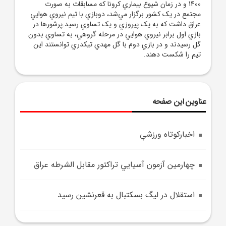
1400 و در زمان شيوع بيماري کرونا که مسابقات به‌ صورت
مجتمع در يک کشور برگزار مي‌شد، دوبازي با تيم نيروي هوايي
عراق داشت که به يک پيروزي و يک تساوي رسيد.پرشورها در
بازي اول برابر نيروي هوايي در مرحله گروهي، به تساوي بدون
گل رسيدند و در بازي دوم با گل مهدي تيکدري توانستند اين
تيم را شکست دهند.
عناوین این صفحه
اخبارکوتاه ورزشي
چهارمين آزمون آسيايي تراکتور مقابل الشرطه عراق
استقلال در ليگ بسکتبال به قعرنشين رسيد