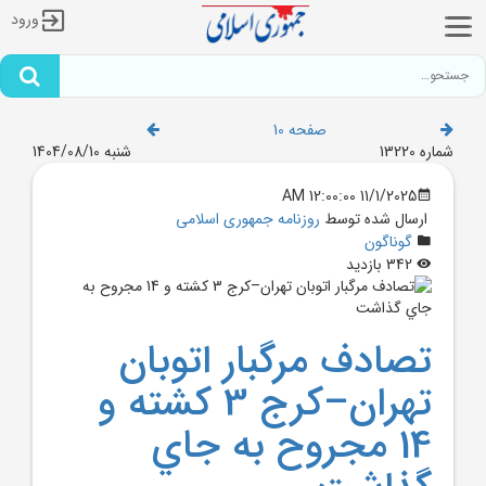
ورود
صفحه 10
شماره 13220
شنبه 1404/08/10
11/1/2025 12:00:00 AM
ارسال شده توسط
روزنامه جمهوری اسلامی
گوناگون
342 بازدید
تصادف مرگبار اتوبان
تهران–کرج 3 کشته و
14 مجروح به جاي