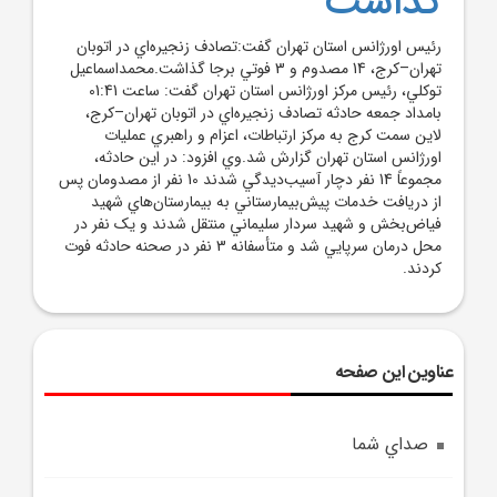
گذاشت
رئيس اورژانس استان تهران گفت:تصادف زنجيره‌اي در اتوبان
تهران–کرج، 14 مصدوم و 3 فوتي برجا گذاشت.محمداسماعيل
توکلي، رئيس مرکز اورژانس استان تهران گفت: ساعت 01:41
بامداد جمعه حادثه تصادف زنجيره‌اي در اتوبان تهران–کرج،
لاين سمت کرج به مرکز ارتباطات، اعزام و راهبري عمليات
اورژانس استان تهران گزارش شد.وي افزود: در اين حادثه،
مجموعاً 14 نفر دچار آسيب‌ديدگي شدند 10 نفر از مصدومان پس
از دريافت خدمات پيش‌بيمارستاني به بيمارستان‌هاي شهيد
فياض‌بخش و شهيد سردار سليماني منتقل شدند و يک نفر در
محل درمان سرپايي شد و متأسفانه 3 نفر در صحنه حادثه فوت
کردند.
عناوین این صفحه
صداي شما