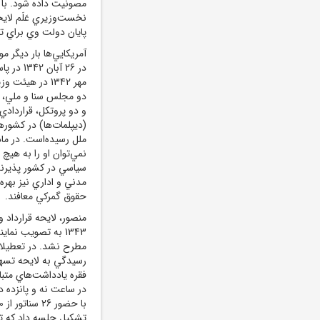
پايان دولت وي براي 
آمريکايي‌ها بار ديگر 
مهر 1342 در ه
و دو پروتکل، قراردادي
(ديپلمات‌ها) در کشو
سياسي در کشور پذيرن
حقوق گمرکي معافند.
1343 به تصويب نما
مطرح نشد. در تعطيلات
رسيدگي به لايحه تسهيل
فقره يادداشت‌هاي متبا
تشکيل جلسه داد که تا 