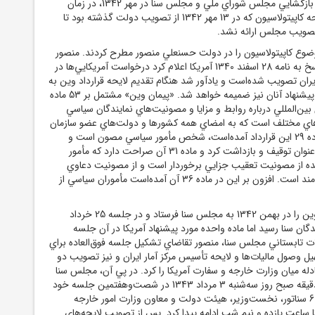
مصونيت داده ‌شود. با بازگشايي مجلس شوراي ملي و مجلس سنا در مهر 1342، در زمان
نخست‌وزيري عَلَم لايحه کاپيتولاسيون که در 13 مهر 1342 از تصويب دولت گذشته بود تا
تصويب مجلس ارائه نشد.
موضوع کاپيتولاسيون را در دولت حسنعلي منصور مطرح کردند. منصور
در 26 آبان 1342 در پاسخ به نامه 28 اسفند 1340 آمریکا اعلام کرد درخواست آمريکايي‌ها در
يئت وزيران تصويب شده‌است و يادآور شد هنگام تقديم لايحه قرارداد وين به
دو مجلس سنا و ملي، پيشنهاد آنان نيز ضميمه خواهد شد. «پيمان وين» مشتمل بر 53 ماده
 بين‌المللي درباره روابط و مزايا و مصونيت‌هاي نمايندگان سياسي
رهاي مختلف است که به امضاي همه کشورها و دولت‌هاي عضو سازمان
ملل رسيده‌است. در ماده 29 اين قرارداد آمده‌است، شخص مأمور سياسي مصون است و
نمي‌توان او را به هيچ عنوان توقيف و بازداشت کرد و ماده 31 آن صراحت دارد که مأمور
ده از مصونيت تعقيب جزايي برخوردار است و از مصونيت دعاوي
مدني و اداري نيز بهره‌مند است. افزون بر اين در ماده 36 آن آمده‌است مأموران سياسي از
منصور، لايحه قرارداد وين را در بهمن 1342 به مجلس سنا فرستاد و در جلسه 25 خرداد
يندگان سنا رسيد اما ماده واحده مورد پيشنهاد آمريکا در آن جلسه
 تابستاني مجلس سنا، منصور تقاضاي تشکيل جلسه فوق‌العاده براي
 وصول ماليات‌ها و لايحه تأسيس مرکز آمار ايران و نيز تصويب دو
دله ميان وزارت خارجه و سفارت آمريکا را کرد. در پي آن، مجلس سنا
در ساعت نه و پانزده دقيقه صبح روز سه‌شنبه 3 مرداد 1343 در شصت‌وهفتمين جلسه خود
با حضور 26 سناتور از 60 سناتور، نخست‌وزير، هيئت دولت و معاون وزارت امور خارجه
ساعت يازده ‌و نيم شب ادامه پيدا کرد. پس از تصويب لايحه‌هاي