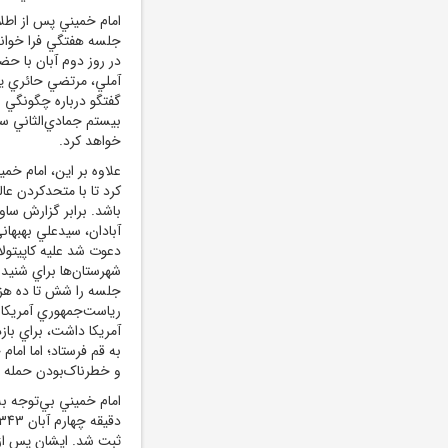
امام ‌خميني پس از اطلا
جلسه هفتگي فرا خواند
در روز دوم آبان با ح
آملي، مرتضي حائري 
گفتگو درباره چگونگي وا
بيستم جمادي‌الثاني سا
خواهد کرد.
علاوه بر اين، امام ‌خمي
کرد تا با متحدکردن عا
باشد. برابر گزارش ساو
آبادان، سيدعلي بهبهان
دعوت شد عليه کاپيتول
شهرستان‌ها براي شنيد
جلسه را شش تا ده هزار
رياست‌جمهوري آمريکا 
آمريکا داشت، براي بازد
به قم فرستاد؛ اما امام
و خطرناک‌بودن حمله به
امام ‌خميني بي‌توجه 
ثبت شد. ايشان پس از نام خد