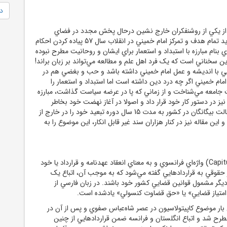
دا
 از يکي از روشنفکران خارج نشين درحال پخش مجدد در فضاي
مجازي است که مي‌گويد تمام هدف و تمرکز امام ‌خميني در انقلاب سال 57 پياده کردن احکام
ي بنام مبارزه با استبداد و استعمار براي ايشان و روحانيت مطرح نبوده
ن سخناني است که يک فرد اهل علم و مطالعه مي‌تواند بر زبان براند!
ي با انديشه و عمل امام ‌خميني داشته باشد و حب و بغضي هم در
امام ‌خميني اگر چه درد دين داشته است اما استبداد و استعمار را
 جامعه مي‌شناخت و از زماني که پا در عرضه سياست گذاشت، مبارزه
 نيز در دستور کار خود قرار داد و اصولا در آغاز نهضت خود بخاطر
مخالفت و مبارزه با دخالت بيگانگان در کشور به مدت 15 سال دوره تبعيد خود را در خارج از
اين مقاله نيز در کنار هزاران سند غير قابل انکار، اين موضوع را به
Capit
) واژه‌اي فرانسوي و به معناي انعقاد عهدنامه و قرارداد يا خود
 حقوقي به قراردادهايي گفته مي‌شود که به موجب آن، اتباع يک
ديگر مشمول قوانين قضايي کشور خود باشند. در زبان فارسي از
 «امتياز قضايي» يا «حق قضاوت کنسولي» يادشده است.
 بار موضوع کاپيتولاسيون در عصر شاه‌عباس صفوي و پس از آن در
ح شد و اتباع انگلستان و فرانسه ضمن قراردادهايي از چنين