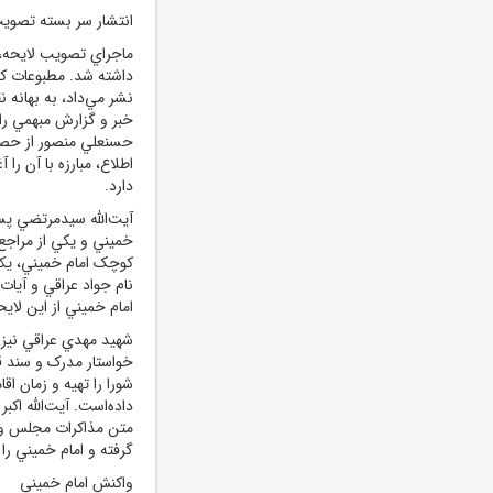
انتشار سر بسته تصويب
ماجراي تصويب لايحه، 
داشته شد. مطبوعات ک
نشر مي‌داد، به بهانه 
خبر و گزارش مبهمي را 
حسنعلي منصور از حصر 
اطلاع، مبارزه با آن را
دارد.
آيت‌الله سيدمرتضي پسن
‌خميني و يکي از مراجع
کوچک امام ‌خميني، يکي
نام جواد عراقي و آيا
امام ‌خميني از اين لا
شهيد مهدي عراقي نيز ي
خواستار مدرک و سند ق
شورا را تهيه و زمان اق
داده‌است. آيت‌الله ا
متن مذاکرات مجلس و جز
گرفته و امام ‌خميني را
واکنش امام ‌خميني