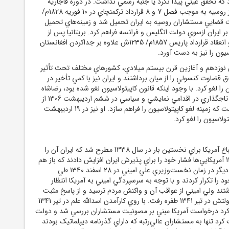
 که تحقق عيني پيدا نکرد يا جنبه رسمي نداشت. در دوره قاجاريه
پس از شکست ايران از روسيه به موجب فصل 7 و 8 قرارداد ترکمنچاي در 10 فوريه 1828م/
يت قضايي مستشاران روسيه به ايران تحميل شد و زمينه‌هاي تحميل
بر ايران ازسوي دولت انگليس و فرانسه فراهم کرد. بريتانيا پس از
تجاوز به جنوب ايران و انعقاد قرارداد پاريس 1857م/ 1235ش علاوه بر جداکردن افغانستان
لاسيون را نيز به دست آورد.
ن نوزدهم و آغازين قرن بيستم ميلادي، کشورهاي مختلف تحت تأثير
ضاوت کنسولي را از ميان برداشتند و ايران نيز با کمي تأخير در
19م/ 1295ش آن را لغو کرد. با وجود اينکه قانون کاپيتولاسيون لغو شده بود، رضاشاه
پهلوي يک سال پس از تاجگذاري در اقدامي نمايشي و سياسي در ششم ارديبهشت 1306 از
مستوفي‌الممالک خواست که زمينه لغو کاپيتولاسيون را فراهم سازد. او نيز در 19 ارديبهشت
درخواست مصونيت اتباع آمريکا براي نخستين بار در سال 1338 مطرح شد که ايران آن را
نپذيرفت. در سال 1339 آمريکايي‌ها فشار خود را براي پذيرش ايران افزايش دادند که باز هم
موفق نشدند. آنان بار ديگر در زمان نخست‌وزيري علي اميني در 28 اسفند 1340 طي
را تکرار کردند و با توجه به سرسپردگي اميني به آمريکا انتظار
تند ولي اميني از عواقب آن و واکنش مردم ترسيد و از پاسخ مثبت
به آن تا پایان سقوط دولتش در تير 1341 طفره رفت. با روي کارآمدن اسدالله علم در تير 1341
 کرد درخواست آمريکا مبني بر مصونيت مستشاران بررسي شد و دولت
کرد تنها به مستشاران عالي‌رتبه که داراي گذرنامه ديپلماتيک بودند