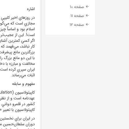
صفحه 10
اشاره
صفحه 11
در روزهاي اخير کليپي
صفحه 12
اسلام بود و اساساْ چيز
است!. اين از عجيب‌تري
اگر کسي کمترين آشناي
کار نباشد، مي‌فهمد که 
بزرگترين مانع پیشرفت
با اين دو مانع بزرگ را
ايران سپري کرده است و 
اثبات مي‌رساند.
مفهوم‌ و سابقه
کاپيتولاسيون (
ulation
عهدنامه است و از نظر
کشور در قلمرو دولتي 
کاپيتولاسيون با تعبير
در ايران براي نخستين
دوران سلطان‌حسين مطر