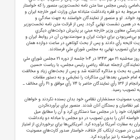
امامي رئيس مجلس سنا متن نامه نخست‌وزير، منصور را که خواستار
مربوط به دو فقره يادداشت متبادله ميان وزارت امور خارجه ايران و
د خواند. او و منصور از نمايندگان خواستند به جهت سادگي و
ه در همين نشست نهايي گردد. پس از قرائت متن نامه نخست‌وزير
ندرسکي معاون وزير خارجه مبني بر پذيرش دولت‌هاي ديگري
 بي‌ضرربودن براي دولت ايران و سودمندبودن آن در روابط ايران و
فوريت لايحه رأي دادند و پس از بحث کوتاهي در ساعت دوازده همان
 براي تصويب نهايي به مجلس شوراي ملي فرستادند.
لايحه کاپيتولاسيون در روز سه‌شنبه 21 مهر 1343 در 104 جلسه از دوره 21 مجلس شوراي ملي
2 تا 22 نفر از نمايندگان ازجمله عبدالله رياضي رئيس مجلس، با رياست حسين
س به بحث و مذاکره گذاشته شد و پس از بحث‌هاي زياد و مخالفت
ه امام ‌خميني بعدها اين مذاکرات را نمايشي و به دستور مقامات
امنيتي خوانده‌است، سرانجام از 136 رأي نمايندگان حاضر با 74 رأي موافق و 61 رأي مخالف ـ
 به تصويب رسيد.
صويب مصونيت مستشاران نظامي خود بدان بسنده نکردند و خواهان
ر نظاميان و بستگان آنان شدند. منصور براي برآورده‌کردن
اظهارات خود را در مجلس سنا دستکاري کرد و آن را مطابق ميل
و خواسته آنان را بدون تصويب در دو مجلس با مبادله دو يادداشت
ن به سفارت آمريکا برآورده کرد. آمريکايي‌ها براي برخورداري از امتياز
دن در صورت ارتکاب کار خلاف، خواستار صدور کارت‌هاي مصونيت
 خواسته را نيز برآورده کرد.