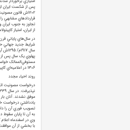
امتيازي برخوردار شدند
1202ش قانون مصون
قراردادهاي مشابهي را 
از ايران، امتياز کاپيتو
در سال‌هاي پاياني قر
شرايط جديد جهاني حق ق
سال 17
1306 در اعلاميه‌اي کاپيتولاسيون را لغو کرد.
روند احياء مجدد
يادداشتي درخواست خود 
تصويب فوري آن را داش
وي در اسفندماه اعلام
با بخشي از آن موافقت 