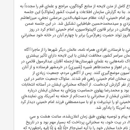
ع کامل از متن لايحه از منابع گوناگون، مراجع و علماي قم را مجدداً به
. بنا به گزارش سازمان اطلاعات و امنيت کشور (ساواک) اين جلسه
ضور امام ‌خميني، آيات عظام سيدشهاب‌الدين مرعشي نجفي، ميرزاهاشم
يزدي و سيدمحمدحسين طباطبايي تشکيل شد. در اين جلسه ضمن
کنش در برابر قانون کاپيتولاسيون، امام ‌خميني اعلام کرد در روز
لروز تولد حضرت زهرا(س) برابر با چهارم آبان در خانه خود سخنراني
ني با فرستادن افرادي همراه نامه، عالمان ديگر شهرها را از ماجرا آگاه
لمان سراسر کشور، مخالفت ايشان با اين لايحه داراي تأثير بيشتري
اک نامه‌هايي به علماي شهرستان‌ها ازجمله آقايان عبدالرسول قائمي در
ي در اهواز و محمدطاهر شبيره (شبيري) در خرمشهر فرستاده و از آنان
اسيون موضع‌گيري کنند. پس از آگاهي مردم، جمعيت زيادي از
ن سخنان امام ‌خميني راهي قم شدند. ساواک جمعيت حاضر در اين
 نفر گزارش کرده‌است. از آنجاکه سخنراني ايشان در آستانه انتخابات
بود و محمدرضا پهلوي حساسيت ويژه‌اي به سخنان ايشان درباره
اشتن ايشان از سخنراني يا دست‌کم از حمله به آمريکا، وي نماينده‌اي
 ‌خميني او را نپذيرفت و او با سيدمصطفي فرزند امام ‌خميني ديدار کرد
 آمريکا را يادآور شد.
به پيام و توصيه پهلوي طبق زمان اعلان‌شده، ساعت هشت و سي
دقيقه چهارم آبان 1343، در بيت خود، به سخنراني پرداخت که بسيار مهم بود و در تاريخ
ا سخنان خود را با آيه استرجاع «إِنَّا لِلَّهِ وَ إِنَّا إِلَيهِ راجِعُونَ» که