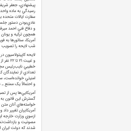
پيشنهادي، جعفر شريف‌
رسيدگي به ماده واحده 
سفارت ايالات متحده بو
عادي‌بودن دستور جلس
و دفاع فني احمد ميرف
همچون ترکيه و يونان و
آمريکا، سناتورها به 
شب لايحه را تصويب و
و غيبت 1
خطيبي نايب‌رئيس مجل
تعدادي از نمايندگان ک
و احتمالاً يک ممتنع ـ
آمريکايي‌ها پس از ت
گسترش اين قانون به غي
خواسته‌هاي آنان متن 
آمريکاييان تغيير داد 
ازسوي وزارت خارجه ايرا
مصونيت و بازداشت‌نش
شدند که دولت ايران اين