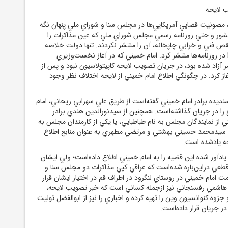
 لايحه
مصونيت قضايي آمريکايي‌ها در مجلس سنا و شوراي ملي پنهان نگه
شور و حتي روزنامه رسمي مجلس شوراي ملي که عين مذاکرات را
نقص فني و خرابي چاپخانه، آن را منتشر نکردند. تنها دولت خلاصه
در روزنامه‌ها منتشر کرد. امام ‌خميني که در آغاز نخست‌وزيري
آزاد شده بود، در جريان تصويب لايحه کاپيتولاسيون نبود و پس از
 آغاز کرد. در چگونگي اطلاع امام ‌خميني از لايحه اختلاف نظر وجود
ديده برادر امام ‌خميني گفته‌است از طريق علي سهرابي ريحاني، امام
 را در جريان گذاشته‌است. همچنين از سيدنورالدين هندي برادر
 از نمايندگان مجلس به نام طباطبايي، يا يکي از کارمندان مجلس به
ت سيدمحمد حسيني بهشتي و مرتضي مطهري به عنوان منابع اطلاع
يحه يادشده است.
ادآور شده اين قضيه را به امام ‌خميني اطلاع داده‌است؛ ولي ايشان
طعي دراين‌باره شده‌است که عراقي کپي مذاکرات دو مجلس سنا و
امت امام ‌خميني در روستاي لنگرود در اطراف قم در اختيار ايشان قرار
کبر هاشمي رفسنجاني نيز ازجمله کساني است که خبر تصويب لايحه،
وه کنوانسيون وين را تهيه کرده و اخباري را نيز از ابوالفضل توليت
 در جريان قرار داده‌است.