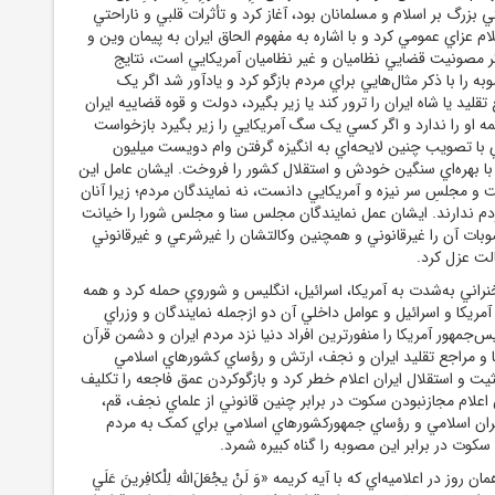
بزرگ بر اسلام و مسلمانان بود، آغاز کرد و تأثرات قلبي و ناراحتي
لام عزاي عمومي کرد و با اشاره به مفهوم الحاق ايران به پيمان وين و
گر مصونيت قضايي نظاميان و غير نظاميان آمريکايي است، نتايج
 را با ذکر مثال‌هايي براي مردم بازگو کرد و يادآور شد اگر يک
قليد يا شاه ايران را ترور کند يا زير بگيرد، دولت و قوه قضاييه ايران
 او را ندارد و اگر کسي يک سگ آمريکايي را زير بگيرد بازخواست
 با تصويب چنين لايحه‌اي به انگيزه گرفتن وام دويست ميليون
 با بهره‌اي سنگين خودش و استقلال کشور را فروخت. ايشان عامل اين
 مجلسِ سر نيزه و آمريکايي دانست، نه نمايندگان مردم؛ زيرا آنان
ردم ندارند. ايشان عمل نمايندگان مجلس سنا و مجلس شورا را خيانت
بات آن را غيرقانوني و همچنين وکالتشان را غيرشرعي و غيرقانوني
الت عزل کرد.
نراني به‌شدت به آمريکا، اسرائيل، انگليس و شوروي حمله کرد و همه
ز آمريکا و اسرائيل و عوامل داخلي آن دو ازجمله نمايندگان و وزراي
‌جمهور آمريکا را منفورترين افراد دنيا نزد مردم ايران و دشمن قرآن
ا و مراجع تقليد ايران و نجف، ارتش و رؤساي کشورهاي اسلامي
يت و استقلال ايران اعلام خطر کرد و بازگوکردن عمق فاجعه را تکليف
ام مجازنبودن سکوت در برابر چنين قانوني از علماي نجف، قم،
ران اسلامي و رؤساي جمهورکشورهاي اسلامي براي کمک به مردم
کوت در برابر اين مصوبه را گناه کبيره شمرد.
وز در اعلاميه‌اي که با آيه کريمه «وَ لَنْ يجْعَلَ‌الله لِلْکافِرينَ عَلَي