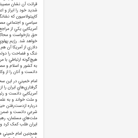
قرائت آن نشان مصيبتي 
شديد خود را ابراز و اع
کاپيتولاسيون که نشان
سياسي و اجتماعي مصوبه
آمريکايي يکي از مراجع ت
حق بازخواست و محاکمه
خواهد شد. رژيم پهلوي
دلاري از آمريکا آن هم
ننگ و فضاحت را دولت و
هيچ‌گونه ارتباطي با م
به کشور و اسلام و مصو
دانست و آنان را از وک
امام ‌خميني در اين سخ
گرفتاري‌هاي ايران را ا
آمريکايي دانست و رئيس
و ملت خواند و به علم
درباره ازدست‌رفتن حيث
شرعي دانست و ضمن اعل
ملت‌هاي مسلمان، رهب
ايران طلب کمک کرد و س
همچنين امام ‌خميني همان ر