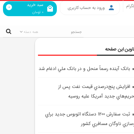
سبد خرید
گرام
0
ورود به حساب کاربری
0
تومان
اوین این صفحه
بانک آينده رسماً منحل و در بانک ملي ادغام شد
افزايش پنج‌درصدي قيمت نفت پس از
ريم‌هاي جديد آمريکا عليه روسيه
ثبت سفارش 1200 دستگاه اتوبوس جديد براي
سازي ناوگان مسافري کشور