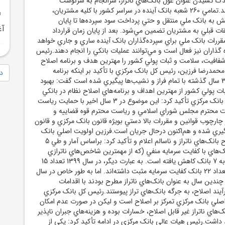
آغ
دا