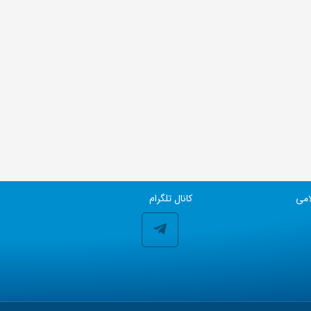
امی
کانال تلگرام