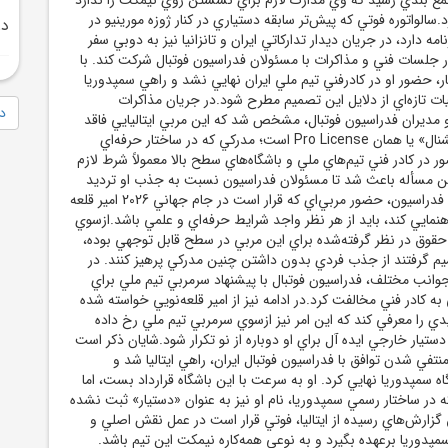
د.سالواتوره فوتي که پيش‌تر سابقه دستياري در کنار ژوزه مورينيو در
در
نامه دارد، در جريان ديدار تدارکاتي ايران و تانزانيا نيز به دوبي سفر
در جلسات فني و مذاکرات با مسئولان فدراسيون فوتبال شرکت کند. با
ر، حضور او در کادرفني تيم ملي ايران نهايي نشد و راهي سمپدوريا
ئيات تازه‌اي از دلايل اين تصميم مطرح شود.در جريان مذاکرات
دا
و مديران فدراسيون فوتبال، مشخص شد که اين مربي ايتاليايي فاقد
مدرک مربيگري «پروفشنال» يا همان Pro License است؛ مدرکي که در ساختار حرفه‌اي
ر در کادر فني تيم‌هاي ملي و باشگاه‌هاي سطح بالا معمولاً شرط لازم
مسأله باعث شد تا مسئولان فدراسيون نسبت به جذب او ترديد
جدي پيدا کنند. از نگاه فدراسيون، حضور مربي‌اي که قرار است در جام جهاني 2026 امير قلعه
نمايي کند، بايد از هر نظر واجد شرايط حرفه‌اي و علمي باشد.ازسوي
ه حقوق در نظر گرفته‌شده براي اين مربي در سطح قابل توجهي بوده،
م گرفتند از جذب فردي بدون داشتن چنين مدرکي پرهيز کنند. در
وانب مختلف، فدراسيون فوتبال با پيشنهاد سرمربي تيم ملي براي
ه کادر فني مخالفت کرد.در ادامه نيز از امير قلعه‌نويي خواسته شده
ي را معرفي کند که اين امر نيز ازسوي سرمربي تيم ملي رخ داده
ستيار خارجي ايده آل براي او دوباره از نو تکرار شود.شايان ذکر است
نتفي شدن توافق با فدراسيون فوتبال ايران، راهي ايتاليا شد و
اه سمپدوريا نهايي کرد. او به سرعت با اين باشگاه قرارداد بست، اما
در ساختار رسمي سمپدوريا، نام او نيز به عنوان «دستيار» ثبت نشده
گزارش‌هاي رسيده از ايتاليا، فوتي قرار است در عمل نقش اصلي و
مپدوريا برعهده بگيرد و به نوعي همه‌کاره نيمکت اين تيم باشد.