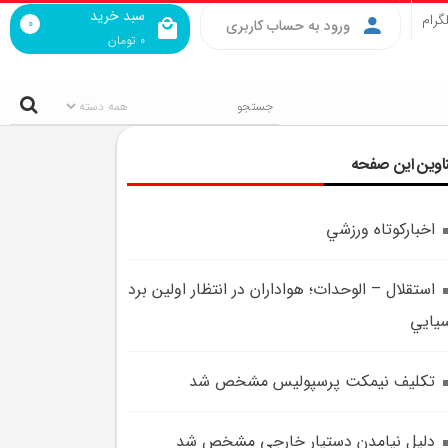
سبد خرید
گرام
0
ورود به حساب کاربری
0
تومان
اوین این صفحه
اخبارکوتاه ورزشي
استقلال – الوحدات؛ هواداران در انتظار اولين برد
يايي
تکليف نيمکت پرسپوليس مشخص شد
دليل نيامدن دستيار خارجي مشخص شد