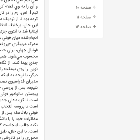
و آن را به وي اعلام کر
صفحه 10
تيم آ. اس. رم را در کار
صفحه 11
کرده بود تا از نزديک 
اين حال، برخلاف انتظا
صفحه 12
ايتاليا شد تا اکنون جز
انجام‌شده ميان فوتي 
فوتبال جهان، براي حضو
محسوب مي‌شود. همين 
نويي را روي نيمکت راه
ديگر، با توجه به اينک
مديران فدراسيون تصمي
نتيجه، پس از بررسي ج
پيوستن سالوادور فوتي ب
است تا گزينه‌هاي جديد
است تا پروسه انتخاب د
فوتي بلافاصله پس از م
مذاکرات خود را با باشگ
نکته جالب اينجاست که 
است. با اين حال، طبق 
محوري را در کادرفني س