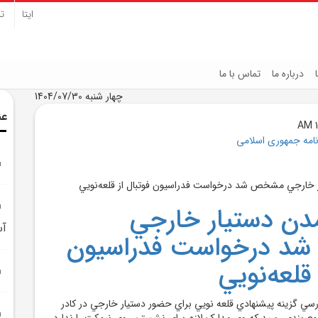
ایتا
تل
درباره ما
تماس با ما
چهار شنبه 1404/07/30
عن
نامه جمهوری اسلامی
مدن دستيار خارجي
آس
 درخواست فدراسيون
 قلعه‌نويي
رسي گزينه پيشنهادي قلعه نويي براي حضور دستيار خارجي در کادر
مع بندي رسيد که وي مدارک لازم براي نشستن روي نيمکت را ندارد