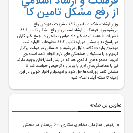
فرهنگ و ارشاد اسلامي
از رفع مشکل تامين کا
وزير ارشاد:مشکلات تامين کاغذ نشريات به‌زودي رفع
مي‌شودوزير فرهنگ و ارشاد اسلامي از رفع مشکل تامين کاغذ
نشريات تا هفته آينده خبر داد.عباس صالحي در جمع خبرنگاران
در پاسخ به پرسشي درباره تامين کاغذ مطبوعات اظهارداشت:
موضوع واردات کاغذ دنبال مي‌شود و جلساتي در دولت برگزار
کرديم و با مسئولان هماهنگي‌هاي لازم انجام شده است.وي
افزود: محموله‌هاي کاغذي هم که در بندر آستاراخان وجود دارند
نيز با هماهنگي‌هاي لازم با وزير راه ترخيص خواهند شد تا
مشکل کاغذ روزنامه‌ها حل شود و اميدوارم اخبار خوبي در اين
زمينه تا هفته آينده اعلام کنيم.
عناوین این صفحه
رئيس سازمان نظام پرستاري:600 پرستار در بخش