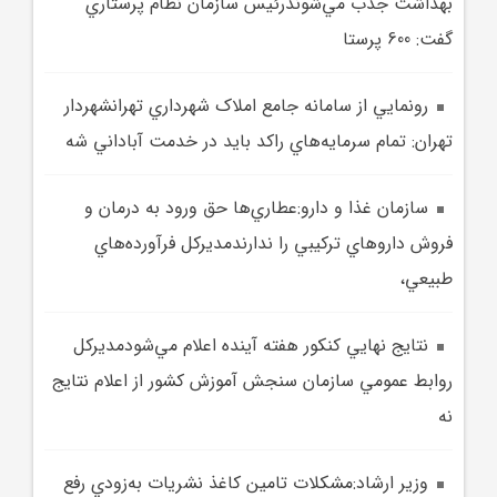
بهداشت جذب مي‌شوندرئيس سازمان نظام پرستاري
گفت: 600 پرستا
رونمايي از سامانه جامع املاک شهرداري تهرانشهردار
تهران: تمام سرمايه‌هاي راکد بايد در خدمت آباداني شه
سازمان غذا و دارو:عطاري‌ها حق ورود به درمان و
فروش داروهاي ترکيبي را ندارندمديرکل فرآورده‌هاي
طبيعي،
نتايج نهايي کنکور هفته آينده اعلام مي‌شودمديرکل
روابط عمومي سازمان سنجش آموزش کشور از اعلام نتايج
نه
وزير ارشاد:مشکلات تامين کاغذ نشريات به‌زودي رفع