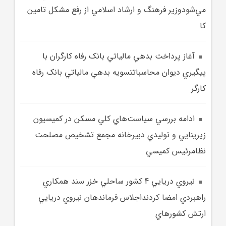
مي‌شودوزير فرهنگ و ارشاد اسلامي از رفع مشکل تامين
کا
آغاز پرداخت بدهي مالياتي بانک رفاه کارگران با
پيگيري ديوان محاسباتتسويه بدهي مالياتي بانک رفاه
کارگر
ادامه بررسي سياست‌هاي کلي مسکن در کميسيون
زيرينايي و توليدي دبيرخانه مجمع تشخيص مصلحت
نظامرئيس کميسي
نيروي دريايي 4 کشور ساحلي خزر سند همکاري
راهبردي امضا کردنداجلاس فرماندهان نيروي دريايي
ارتش کشورهاي