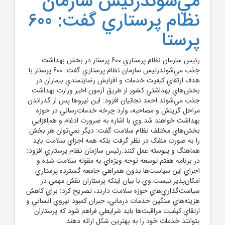
مي‌شوندرئيس سازمان
نظام پرستاري گفت: 600
پرستا
رئيس سازمان نظام پرستاري:600 پرستار در بخش بهداشت
جذب مي‌شوندرئيس سازمان نظام پرستاري گفت: 600 پرستار با
هدف ارتقاي کيفيت خدمات و افزايش رضايتمندي بيماران در
بخش‌هاي بهداشتي کشور از طريق آزمون اخير وزارت بهداشت
جذب مي‌شوند.احمد نجاتيان افزود: اين نيروها پس از گذراندن
مراحل گزينش و مصاحبه، وارد چرخه خدمات‌رساني در حوزه
بهداشت خواهند شد.وي با اشاره به ضرورت ادغام و هم‌افزايي
بخش‌هاي مختلف نظام سلامت گفت: ديگر نمي‌توان هر بخش
را به صورت منفک در نظر گرفت بلکه همه اجزاي سلامت بايد
هماهنگ و پيوسته عمل کنند.رئيس سازمان نظام پرستاري افزود:
در برنامه هفتم توسعه توجه ويژه‌اي به مقوله سلامت شده و
اجراي اين سياست‌ها بدون همراهي جامعه گسترده پرستاري
امکان‌پذير نيست.وي با بيان اينکه پرستاران نقش مهمي در
سياست‌گذاري‌هاي حوزه سلامت دارند، تصريح کرد: براي کاهش
هزينه‌هاي سنگين خدمات درماني، جبران کمبود نيروي انساني و
ارتقاي کيفيت مراقبت‌ها بايد شرايطي فراهم شود که پرستاران
بتوانند خدمات خود را به بهترين شکل ارائه دهند.