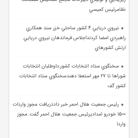
نظامرئيس کميسي
نيروي دريايي 4 کشور ساحلي خزر سند همکاري
راهبردي امضا کردنداجلاس فرماندهان نيروي دريايي
ارتش کشورهاي
سخنگوي ستاد انتخابات کشور:داوطلبان انتخابات
شوراها تا 27 مهر استعفا دهندسخنگوي ستاد انتخابات
کشور گف
رئيس جمعيت هلال احمر خبر داددريافت مجوز واردات
1500 خودرو امداديرئيس جمعيت هلال احمر گفت: مجوز
واردا