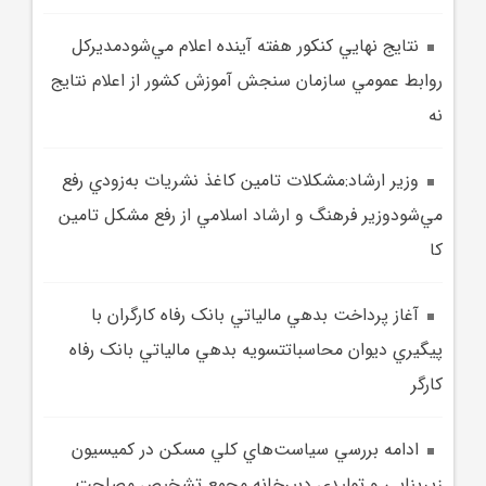
نتايج نهايي کنکور هفته آينده اعلام مي‌شودمديرکل
روابط عمومي سازمان سنجش آموزش کشور از اعلام نتايج
نه
وزير ارشاد:مشکلات تامين کاغذ نشريات به‌زودي رفع
مي‌شودوزير فرهنگ و ارشاد اسلامي از رفع مشکل تامين
کا
آغاز پرداخت بدهي مالياتي بانک رفاه کارگران با
پيگيري ديوان محاسباتتسويه بدهي مالياتي بانک رفاه
کارگر
ادامه بررسي سياست‌هاي کلي مسکن در کميسيون
زيرينايي و توليدي دبيرخانه مجمع تشخيص مصلحت