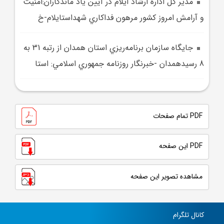
مدير کل اداره ارشاد ايلام در آيين ياد ماندگاران:امنيت
و آرامش امروز کشور مرهون فداکاري شهداستايلام-خ
جايگاه سازمان برنامه‌ريزي استان همدان از رتبه 31 به
8 رسيدهمدان -خبرنگار روزنامه جمهوري اسلامي: استا
PDF تمام صفحات
PDF این صفحه
مشاهده تصویر این صفحه
کانال تلگرام