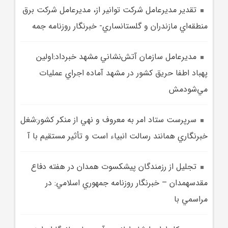
تقدير مديرعامل شرکت توانير از، مديرعامل شرکت برق
منطقه‌اي مازندران و گلستانساري- خبرنگار روزنامه جمه
مديرعامل سازمان آتش‌نشاني مشهد خبرداد:اولين
پهباد اطفا حريق کشور در مشهد آماده اجراي عمليات
مي‌شودمش
سرپرست ستاد امر به معروف و نهي از منکر کشور:شغل
خبرنگاري همانند رسالت انبياء است و تأثير مستقيم با آ
تجليل از رزمندگان پيشکسوت همدان در هفته دفاع
مقدسهمدان – خبرنگار روزنامه جمهوري اسلامي: در
مراسمي با