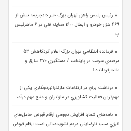
رئيس پليس راهور تهران بزرگ خبر دادجريمه بيش از
469 هزار خودرو و ابطال 1600 معاينه فني در 6 ماهرئيس
پ
فرمانده انتظامي تهران بزرگ اعلام کردکاهش 53
درصدي سرقت در پايتخت / دستگيري 270 سارق و
مالخرفرمانده ا
برداشت برنج در ارتفاعات مازندرانبرنجکاري يکي از
مهم‌ترين فعاليت کشاورزي در مازندران و منبع مهم درآمد
نامه‌هاي شمابا افزايش نجومي ارقام قبوض حامل‌هاي
انرژي سبب نارضايتي مردم نشويدمدتي است ارقام قبوض