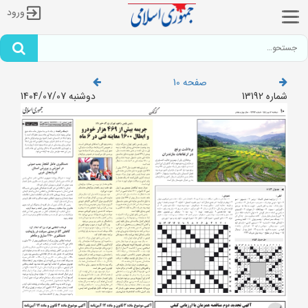
ورود
صفحه 10
شماره 13192
دوشنبه 1404/07/07