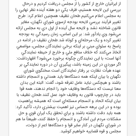
از ايرانيان خارج از کشور را از مجلس دريافت کرديم و درحال
بررسي اين لايحه هستيم، ظرف يکي دو هفته آينده نظر نهايي را
به مجلس اعلام مي‌کنيم.طحان نظيف همچنين اعلام کرد: طرح
تغيير فرآيند بررسي لايحه بودجه ازسوي شوراي نگهبان، مغاير
قانون شناخته نشد و لايحه سال آينده از اول دي‌ به مجلس ارائه
مي‌شود.وي يادآور شد: بر اين اساس، زمان رسيدگي به بودجه
تغيير کرده و يک مرحله‌اي و کوتاه شد.طحان نظيف در ادامه در
پاسخ به سئواي مبني بر اينکه برخي نمايندگان مجلس، مواضعي
اتخاذ مي‌کنند که خلاف منافع ملي و خارج از حيطه نمايندگي
آنها است؛ با اين نمايندگان چگونه برخورد مي‌شود؟ اظهارداشت:
اگر موردي در اين زمينه باشد، پيگيري آن در دوره نمايندگي بر
عهده هيأت نظارت بر رفتار نمايندگان است.سخنگوي شوراي
نگهبان با بيان اينکه همه دستگاه‌ها بايد همدلي و انسجام داشته
باشند و هيچکس نبايد عامل تفرقه شود، گفت: البته اين بدان
معنا نيست که دستگاه‌ها وظايف خود را انجام ندهند، همه قوا
بايد در چارچوب قانون به وظايف خود عمل کنند.طحان نظيف با
بيان اينکه اتحاد و انسجام مسئله‌اي است که هميشه پراهميت
بوده و در اين برهه حساس نيز اهميت بيشتري دارد، تأکيد کرد:
همه بايد دقت داشته باشند و براي تحقق يک ايرانِ قوي و حل
مشکلات مردم اين آمادگي و انسجام را حفظ کنند، طبيعتاً ما هم
در شوراي نگهبان در کنار ساير قوا و دستگاه‌ها اعم از دولت،
مجلس و قوه قضاييه خواهيم کوشيد.