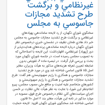
غيرنظامي و برگشت
طرح تشديد مجازات
جاسوسي به مجلس
سخنگوي شوراي نگهبان، از رد لايحه ساماندهي پهپادهاي
غيرنظامي و برگشت طرح تشديد مجازات جاسوسي به مجلس
خبر داد.هادي طحان نظيف در نشستي خبري درخصوص نظر
شوراي نگهبان درباره لايحه ساماندهي پرنده‌هاي هدايت‌پذير از
دور (پهپاد) غيرنظامي، اظهارداشت: اين لايحه با اصلاحاتي که
به تصويب مجلس رسيده است، در جلسه شوراي نگهبان مورد
بحث و بررسي قرار گرفت. در تبصره ماده 6، تفويض بدون
ضابطه تعيين تعرفه هزينه‌هاي مذکور به هيأت وزيران، مغاير
اصل 85 قانون اساسي شناخته شد.وي در مورد طرح تشديد
مجازات جاسوسي و همکاري با رژيم صهيونيستي هم گفت: طرح
تشديد مجازات جاسوسي و همکاري با رژيم صهيونيستي و
کشورهاي متخاصم عليه امنيت و منافع ملي مصوب مجلس، پيرو
اعلام‌نظر اين شورا، با عنايت به نظر هيأت عالي نظارت بر حُسن
اجراي سياست‌هاي کلي نظام درخصوص طرح فوق، مصوبه در
موارد مذکور در نامه اين هيأت، مغاير بند 2 اصل 110 قانون
اساسي شناخته شد.سخنگوي شوراي نگهبان افزود: لايحه حمايت