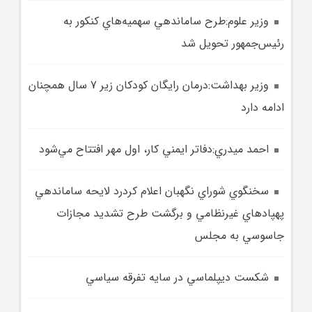
وزير علوم:طرح ساماندهي سهميه‌هاي کنکور به
رئيس‌جمهور تحويل شد
وزير بهداشت:درمان رايگان کودکان زير 7 سال همچنان
ادامه دارد
احمد ميدري:دفاتر ايمني کار، اول مهر افتتاح مي‌شود
سخنگوي شوراي نگهبان اعلام کردرد لايحه ساماندهي
پهپادهاي غيرنظامي و برگشت طرح تشديد مجازات
جاسوسي به مجلس
شکست ديپلماسي در سايه تفرقه سياسي