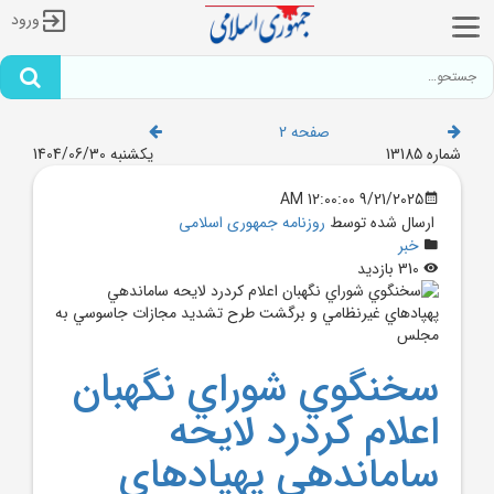
ورود
صفحه 2
شماره 13185
یکشنبه 1404/06/30
9/21/2025 12:00:00 AM
ارسال شده توسط
روزنامه جمهوری اسلامی
خبر
310 بازدید
سخنگوي شوراي نگهبان
اعلام کردرد لايحه
ساماندهي پهپادهاي