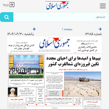
ورود
صفحه 1
شماره 13185
یکشنبه 1404/06/30