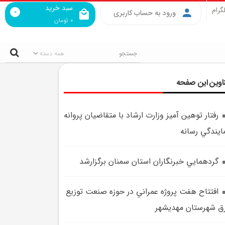
سبد خرید
گرام
0
ورود به حساب کاربری
0
تومان
اوین این صفحه
رفتار توهين آميز وزارت ارشاد با متقاضيان پروانه
ايندگي رسانه
گردهمايي خبرنگاران استان سمنان برگزارشد
افتتاح هفت پروژه عمراني در حوزه صنعت توزيع
ق شهرستان مهديشهر