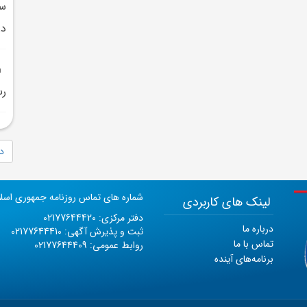
در
رس
دا
شماره های تماس روزنامه جمهوری اسل
لینک های کاربردی
دفتر مرکزی: 02177644420
درباره ما
ثبت و پذیرش آگهی: 02177644410
تماس با ما
روابط عمومی: 02177644409
برنامه‌های آینده