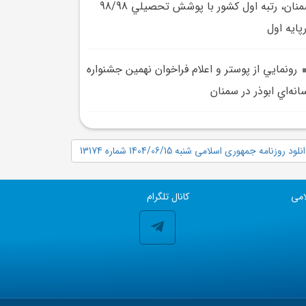
سمنان، رتبه اول کشور با پوشش تحصيلي 98/98
پايه اول
رونمايي از پوستر و اعلام فراخوان نهمين جشنواره
انه‌اي ابوذر در سمنان
نلود روزنامه جمهوری اسلامی شنبه 1404/06/15 شماره 13174
امی
کانال تلگرام