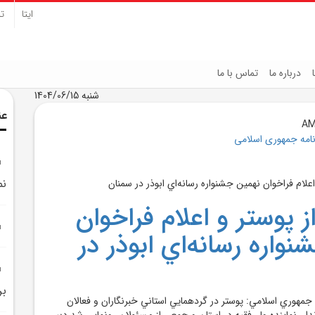
ایتا
تل
درباره ما
تماس با ما
شنبه 1404/06/15
عن
نامه جمهوری اسلامی
نم
ز پوستر و اعلام فراخوان
واره رسانه‌اي ابوذر در
بر
 جمهوري اسلامي: پوستر در گردهمايي استاني خبرنگاران و فعالان
دار، نماينده ولي‌فقيه در استان و جمعي از مسئولان رونمايي شد دبير