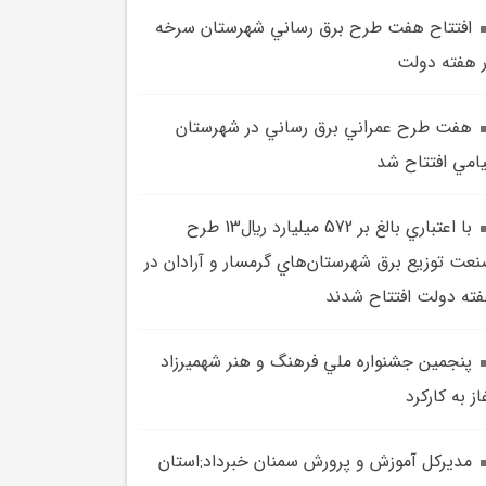
افتتاح هفت طرح برق رساني شهرستان سرخه
 هفته دولت
هفت طرح عمراني برق رساني در شهرستان
امي افتتاح شد
با اعتباري بالغ بر 572 ميليارد ريال13 طرح‌
عت توزيع برق شهرستان‌هاي گرمسار و آرادان در
ته دولت افتتاح شدند
پنجمين جشنواره ملي فرهنگ و هنر شهميرزاد
از به کارکرد
مديرکل آموزش و پرورش سمنان خبرداد:استان