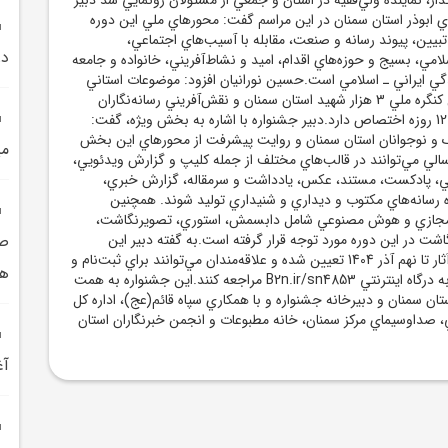
اي ابوذر استان سمنان در اين مراسم گفت: محورهاي ملي اين دوره
بيين، پيوند رسانه و صنعت، مقابله با آسيب‌هاي اجتماعي،
در
امي، بسيج و حوزه‌هاي اقدام، اميد و نشاط‌آفريني، خانواده و جامعه
ي ايراني ـ اسلامي است.حسين نورانيان افزود: موضوعات استاني
جشنواره نيز به دومين کنگره ملي 3 هزار شهيد استان سمنان و نقش‌آفريني رسانه‌نگاران
استان در دفاع مقدس 12 روزه اختصاص دارد.دبير جشنواره با اشاره به بخش ويژه، گفت:
ک و نوجوانان استان سمنان و روايت پيشرفت از محورهاي اين بخش
مي
سالي مي‌توانند در قالب‌هاي مختلف از جمله کليپ و گزارش ويدئويي،
في، پادکست، مستند، عکس، يادداشت و سرمقاله، گزارش خبري،
ه رسانه‌هاي مکتوب و ديداري و شنيداري توليد شوند. همچنين
 مجازي و هوش مصنوعي شامل دابسمش، استوري، تصويرنگاشت،
شت در اين دوره مورد توجه قرار گرفته است.به گفته دبير اين
صن
جشنواره مهلت ارسال آثار تا نهم آذر 1404 تعيين شده و علاقه‌مندان مي‌توانند براي ثبت‌نام و
هف
کسب اطلاعات بيشتر به درگاه اينترنتي B2n.ir/sn4853 مراجعه کنند.اين جشنواره به همت
ان سمنان و دبيرخانه جشنواره و با همکاري سپاه قائم(عج)، اداره کل
، صداوسيماي مرکز سمنان، خانه مطبوعات و انجمن خبرنگاران استان
آغ