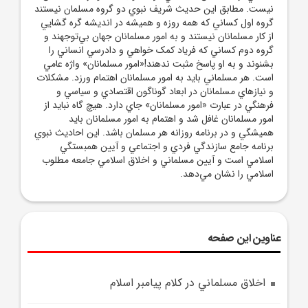
نيست. مطابق اين حديث شريف نبوي دو گروه مسلمان نيستند
گروه اول کساني که همه روزه و هميشه در انديشه گره گشايي
از کار مسلمانان نيستند و به امور مسلمانان جهان بي‌توجهند و
گروه دوم کساني که فرياد کمک خواهي و دادرسي انساني را
بشنوند و به او پاسخ مثبت ندهند!«امور مسلمانان» واژه عامي
است. هر مسلماني بايد به امور مسلمانان اهتمام ورزد. مشکلات
و نيازهاي مسلمانان در ابعاد گوناگون اقتصادي و سياسي و
فرهنگي در عبارت «امور مسلمانان» جاي دارد. هيچ گاه نبايد از
امور مسلمانان غافل شد و اهتمام به امور مسلمانان بايد
هميشگي و در برنامه روزانه هر مسلمان باشد. اين احاديث نبوي
برنامه جامع سازندگي فردي و اجتماعي و آيين همبستگي
اسلامي است و آيين مسلماني و اخلاق اسلامي جامعه مطلوب
اسلامي را نشان مي‌دهد.
عناوین این صفحه
اخلاق مسلماني در کلام پيامبر اسلام