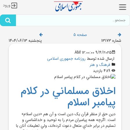
ورود
صفحه 5
شماره 13173
پنجشنبه 1404/06/13
9/4/2025 12:00:00 AM
ارسال شده توسط
روزنامه جمهوری اسلامی
فرهنگ و هنر
489 بازدید
اخلاق مسلماني در کلام
پيامبر اسلام
دين حق از منظر قرآن يک دين است و آن هم «دين اسلام»
است. اگرچه همه پيامبران مردم را به توحيد و خداشناسي و
تسليم در برابر خداي متعال دعوت کرده‌اند، ولي تعليمات آنان با