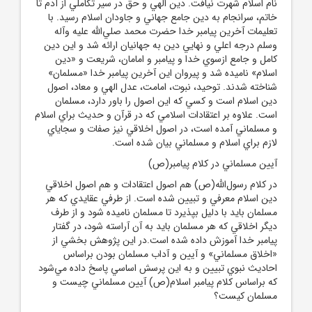
نام اسلام شهرت نيافت. دين الهي و حق در سير تکاملي از آدم تا
خاتم، سرانجام به دين جامع جهاني و جاودان اسلام رسيد. با
تعليمات آخرين پيامبر خدا حضرت محمد صلي‌الله عليه وآله
وسلم درجه اعلي و نهايي دين به جهانيان ارائه شد و اين دين
کامل و جامع ازسوي خدا و پيامبر و امامان، شريعت و «دين
اسلام» ناميده شد و پيروان اين آخرين پيامبر خدا «مسلمان»
شناخته شدند. توحيد، نبوت، امامت، عدل الهي و معاد، اصول
دين اسلام است و کسي که اين اصول را باور دارد، مسلمان
است. علاوه بر اعتقادات اسلامي که در قرآن و حديث براي اسلام
و مسلماني آمده است، در اصول اخلاقي نيز صفات و سجاياي
لازم براي اسلام و مسلماني بيان شده است.
آيين مسلماني در کلام پيامبر(ص)
در کلام رسول‌الله(ص) هم اصول اعتقادات و هم اصول اخلاقي
دين اسلام معرفي و تبيين شده است. از طرفي عقايدي که هر
مسلمان بايد با دليل بپذيرد تا مسلمان ناميده شود و از طرف
ديگر اخلاقي که هر مسلمان بايد به آن آراسته شود، در گفتار
پيامبر خدا آموزش داده شده است.در اين پژوهش بخشي از
«اخلاق مسلماني» و آيين و آداب مسلمان بودن براساس
احاديث نبوي تبيين و به اين پرسش اساسي پاسخ داده مي‌شود
که براساس کلام پيامبر اسلام(ص) آيين مسلماني چيست و
مسلمان کيست؟