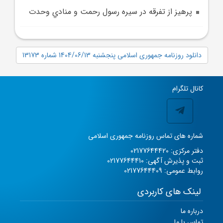
پرهيز از تفرقه در سيره رسول رحمت و منادي وحدت
دانلود روزنامه جمهوری اسلامی پنجشنبه 1404/06/13 شماره 13173
کانال تلگرام
شماره های تماس روزنامه جمهوری اسلامی
دفتر مرکزی: 02177644420
ثبت و پذیرش آگهی: 02177644410
روابط عمومی: 02177644409
لینک های کاربردی
درباره ما
تماس با ما