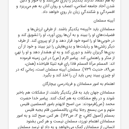
به هم اعتماد ندارند يکديگر را ياري نمي‌کنند و با خوار و ذليل
شدن آحاد جامعه اسلامي، اعصاب و روان آنان به هم مي‌ريزد و
افسردگي و شکنندگي زيان بار روي خواهد داد.
آيينه مسلمان
مسلمانان بايد «آيينه» يکديگر باشند. از طرفي ارزش‌ها و
فضيلت‌هاي او را ببيند و به آن‌ها روي آورد، او را تشويق کند و
در خوبي‌ها او را اسوه خود قرار دهد و از او پيروي کند. از طرف
ديگر زشتي‌ها و رذيلت‌ها و بدي‌هايش را نيز ببيند و خود از آن
بدي‌ها گريزان باشد و دوري کند و به او هشدار دهد و او را نهي
از منکر و راهنمايي کند. پيامبر اکرم (ص) در اين زمينه فرموده
اند: المسلم مرآة المسلم فاذا راي فيه تنيثا فلياخذه (همان،
ص89، حديث 739). مسلمان آيينه مسلمان است، زماني که در
او چيزي ببيند پس بايد آن را اخذ کند و بگيرد.
اهتمام به امور مسلمانان و فريادرسي بيچارگان
مسلمانان جهان بايد به فکر يکديگر باشند، از مشکلات هم باخبر
شوند و در رفع مشکلات به هم کمک کنند. پيامبر خدا حضرت
محمد (ص)فرمودند: من اصبح لايهتم بامور المسلمين فليس
متهم و من يسمع رجلا ينادي ياللمسلمين فلم يجبه فليس
بمسلم (اصول کافي، ج 2، ص163). هر کس صبح کند و به امور
مسلمانان اهتمام نورزد، مسلمان نيست و هر کس بشنود
انساني از مسلمانان کمک مي‌خواهد و به داد او نرسد مسلمان