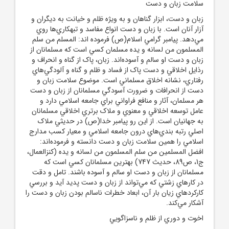
سلامت زبان و دست
زبان و دست، ابزار گناهان و به ويژه ظلم و خيانت به ديگران و
آزار آنان است. با زبان و دست انواع مفاسد و تبهکاري‌ها روي
مي‌دهد. پيامبر گرامي اسلام(ص) فرموده اند: المسلم من سلم
المسلمون من لسانه و يده مسلمان کسي است که مسلمانان از
زبان و دست او سالم و آسوده‌اند. زبان، پاک از گناه و انحراف و
رذايل اخلاقي و دست پاک از فساد و ظلم و گناه و آلودگي‌هاي
رفتاري، نشانه اخلاق مسلماني است. موضوع سلامت زبان و
دست از انحرافات و ضرورت آسودگي مسلمانان از زبان و دست
هر مسلمان، آثار و منافع فراواني براي جامعه اسلامي دارد و
عامل توسعه اخلاقي و معنوي و ملاک برتري اخلاقي مسلمانان
به جهانيان است. از اين رو پيامبر خدا(ص) در حديثي ملاک
اصلي رتبه بندي‌هاي درون جامعه اسلامي و معيار کسب مدارج
اسلامي را همين سلامت زبان و دست دانسته و فرموده‌اند:
افضل المسلمين من سلم المسلمون من لسانه و يده (کنزالعمال،
ج1، ص89، حديث 747) بهترين مسلمانان کسي است که
مسلمانان از زبان و دست او سالم و آسوده باشند. تامل و دقت
در کارهاي زشتي که مي‌تواند از زبان و دست پديد آيد و بررسي
کارکردهاي زيان بار آن، ابعاد خطرات ناسالم بودن زبان و دست را
آشکار مي‌کند.
اخوت و دوري از ظلم و ناسزاگويي