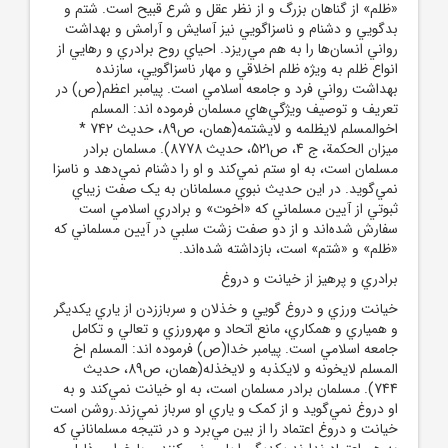
«ظلم» از گناهان بزرگ و از نظر عقل و شرع قبيح است. شتم و
بدگويي و دشنام و ناسزاگويي نيز آسايش و آرامش و بهداشت
رواني انسان‌ها را به هم مي‌ريزد. احياي روح برادري و رهايي از
انواع ظلم به ويژه ظلم اخلاقي و مهار ناسزاگويي، سازنده
بهداشت رواني فرد و جامعه اسلامي است. پيامبر اعظم(ص) در
تعريف و توصيف ويژگي‌هاي مسلمان فرموده اند: المسلم
اخوالمسلم لايظلمه و لايشتمه(همان، ص89، حديث 742 *
ميزان الحکمة، ج 4، ص521، حديث 8778). مسلمان برادر
مسلمان است، به او ستم نمي‌کند و او را دشنام نمي‌دهد و ناسزا
نمي‌گويد. در اين حديث نبوي مسلمانان به يک صفت زيباي
ثبوتي از آيين مسلماني که «اخوت» و برادري اسلامي است
سفارش شده‌اند و از دو صفت زشت سلبي در آيين مسلماني که
«ظلم» و «شتم» است، بازداشته شده‌اند.
برادري و پرهيز از خيانت و دروغ
خيانت ورزي و دروغ گويي و خذلان و سرباززدن از ياري يکديگر
و همياري و همکاري، مانع اتحاد و مهرورزي و تعالي و تکامل
جامعه اسلامي است. پيامبر خدا(ص) فرموده اند: المسلم اخ
المسلم لايخونه و لايکذبه و لايخذله(همان، ص89، حديث
744). مسلمان برادر مسلمان است، به او خيانت نمي‌کند و به
او دروغ نمي‌گويد و از کمک و ياري او سرباز نمي‌زند.روشن است
خيانت و دروغ اعتماد را از بين مي‌برد و در نتيجه مسلماناني که