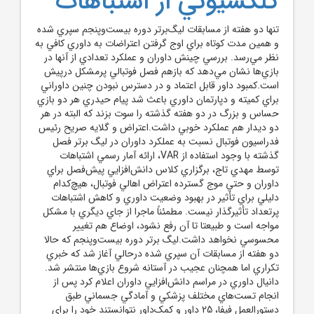
کلکسيوني از اشتباهات
تنها دو هفته از مسابقات ليگ‌برتر دوره بيست‌وپنجم سپري شده
و همين مدت کوتاه براي اوج گرفتن اعتراضات به داوري کافي به
نظر مي‌رسد. بررسي چينش داوران و عملکرد تعدادي از آنها در
بازي‌ها نشان مي‌دهد که بازهم فصل فوتبالي پرمشکل درپيش
است.کمبود داور قابل اعتماد و در دسترس نبودن چنين داوراني
براي کميته و دپارتمان داوري باعث شد پيام حيدري هر دو بازي
حساس و بزرگ در دو هفته گذشته را سوت بزند که البته در هر
دو ديدار هم عملکرد خوبي داشت.اعتراض و گلايه صريح رئيس
فدراسيون فوتبال نسبت به عملکرد داوران در ليگ برتر فصل
گذشته با وجود استفاده از VAR، ارائه آمار رسمي اشتباهات
توسط مهدي تاج، برگزاري کلاس دانش‌افزايي پيش‌فصل براي
داوران و حتي موج گسترده اعتراض‌ اهالي فوتبال، هيچ‌کدام
دليلي براي تأثير در بهبود وضعيت داوري و کاهش اشتباهات
پرتعداد تأثيرگذار نيست. مطمئناً ماجرا از جاي ديگري با مشکل
مواجه است و طبيعتا تا آن رفع نشود، اوضاع هم تغيير
محسوسي نخواهد داشت.ليگ برتر دوره بيست‌وپنجم که حالا
دو هفته از مسابقات آن سپري شده درحالي آغاز شد که خبري
تکراري اما همچنان عجيب در آستانه شروع بازي‌ها منتشر شد.
دانيال داوري در مراسم دانش‌افزايي داوران اعلام کرد پس از
انجام تست‌هاي مختلف پزشکي و آمادگي جسماني طبق
دستورالعمل فيفا، 25 داور و کمک‌داور نتوانستند خود را براي