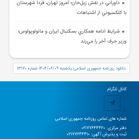
داوراني در نقش زبل‌خان؛ امروز تهران، فردا شهرستان
با کلکسيوني از اشتباهات
شرايط ادامه همکاري بسکتبال ايران و مانولوپولوس؛
وزير حرف آخر را مي‌زند
دانلود روزنامه جمهوری اسلامی یکشنبه 1404/06/09 شماره 13170
کانال تلگرام
شماره های تماس روزنامه جمهوری اسلامی
دفتر مرکزی: 02177644420
ثبت و پذیرش آگهی: 02177644410