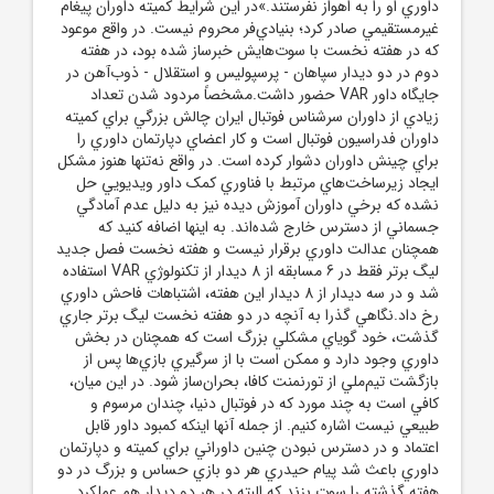
داوري او را به اهواز نفرستند.»در اين شرايط کميته داوران پيغام
غيرمستقيمي صادر کرد؛ بنيادي‌فر محروم نيست. در واقع موعود
که در هفته نخست با سوت‌هايش خبرساز شده بود، در هفته
دوم در دو ديدار سپاهان - پرسپوليس و استقلال - ذوب‌آهن در
جايگاه داور VAR حضور داشت.مشخصاً مردود شدن تعداد
زيادي از داوران سرشناس فوتبال ايران چالش بزرگي براي کميته
داوران فدراسيون فوتبال است و کار اعضاي دپارتمان داوري را
براي چينش داوران دشوار کرده است. در واقع نه‌تنها هنوز مشکل
ايجاد زيرساخت‌هاي مرتبط با فناوري کمک‌‎ داور ويديويي حل
نشده که برخي داوران آموزش ديده نيز به دليل عدم آمادگي
جسماني از دسترس خارج شده‌اند. به اينها اضافه کنيد که
همچنان عدالت داوري برقرار نيست و هفته نخست فصل جديد
ليگ برتر فقط در 6 مسابقه از 8 ديدار از تکنولوژي VAR استفاده
شد و در سه ديدار از 8 ديدار اين هفته، اشتباهات فاحش داوري
رخ داد.نگاهي گذرا به آنچه در دو هفته نخست ليگ برتر جاري
گذشت، خود گوياي مشکلي بزرگ است که همچنان در بخش
داوري وجود دارد و ممکن است با از سرگيري بازي‌ها پس از
بازگشت تيم‌ملي از تورنمنت کافا، بحران‌ساز شود. در اين ميان،
کافي است به چند مورد که در فوتبال دنيا، چندان مرسوم و
طبيعي نيست اشاره کنيم. از جمله آنها اينکه کمبود داور قابل
اعتماد و در دسترس نبودن چنين داوراني براي کميته و دپارتمان
داوري باعث شد پيام حيدري هر دو بازي حساس و بزرگ در دو
هفته گذشته را سوت بزند که البته در هر دو ديدار هم عملکرد