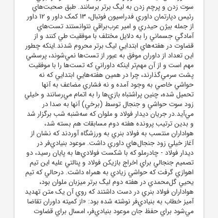
سوت زدن و پرچم زدن به ليگ برتر برسانند. طبق صحبت‌هاي
رئيس دپارتمان داوري فدراسيون فوتبال، 13 کمک داور و 12 داور
از جمله بيژن حيدري و امير عرب‌براقي نتوانستند تست‌هاي
آمادگي جسماني را به دلايل مختلف با موفقيت طي کنند و از
قضاوت در هفته‌هاي ابتدايي ليگ برتر محروم شدند.اينکه چطور
اين تعداد از داوران موفق به عبور از تست‌ها نمي‌شوند، پرسشي
مهم است و از آن مهم‌تر اينکه داوراني که تست‌ها را با موفقيت
پشت سرمي‌گذارند، چرا در همين هفته‌هايي ابتدايي که نه
حواشي خاصي به وجود آمده و نه فشاري مضاعف به آنها
تحميل شده، چنين پراشتباه بازي‌ها را به اتمام مي‌رسانند و خيلي
زود سوت حواشي و جنجال توسط (برخي) آنها به صدا در
مي‌آيد.در جريان ديدار فولاد و ملوان که سه‌شنبه شب برگزار شد
و بدين ترتيب پرونده هفته دوم مسابقات هم بسته شد،
هواداران منتسب به فولاد بنري به ورزشگاه آوردند که نشان از
آغاز خيلي زود جنجال‌هاي داوري داشت. موعود بنيادي‌فر در
ديدار فولاد - چادرملو که با شکست فولادي‌ها به پايان رسيد، دو
تصميم جنجالي براي اخراج بازيکن فولاد و پنالتي عليه اين تيم
اهوازي گرفت که حواشي زيادي به همراه داشت. درحالي که تيم
يحيي گل‌محمدي در هفته دوم ليگ برتر ميزبان ملوان بود،
هواداران فولاد بنري در دست داشتند که روي آن يک متن تهديد
آميز خطاب به بنيادي‌فر نوشته شده بود: «از کميته داوران تقاضا
مي‌شود براي حفظ جان موعود بنيادي‌فر، امسال براي قضاوت