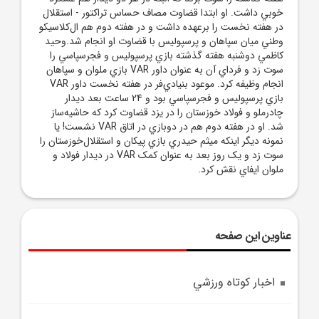
خوبي داشت. او ابتدا قضاوت مصاف حساس تراکتور - استقلال
در هفته نخست را برعهده داشت و در هفته دوم هم ال‌کلاسيکو
وطني ميان سپاهان و پرسپوليس با قضاوت او انجام شد.وحيد
کاظمي دوشنبه هفته گذشته بازي پرسپوليس و فجرسپاسي را
سوت زد و فرداي آن به عنوان داور VAR بازي ملوان و سپاهان
انجام وظيفه کرد. موعود بنيادي‌فر در هفته نخست داور VAR
بازي پرسپوليس و فجرسپاسي بود و 24 ساعت بعد ديدار
چادرملو و فولاد خوزستان را در يزد قضاوت کرد که حاشيه‌ساز
شد. او در هفته دوم هم در دوبازي در اتاق VAR نشست! يا
نمونه ديگر اينکه ميثم حيدري بازي پيکان و استقلال‌خوزستان را
سوت زد و يک روز بعد به عنوان کمک VAR در ديدار فولاد و
ملوان ايفاي نقش کرد.
عناوین این صفحه
اخبار کوتاه ورزشي