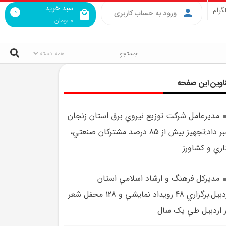
سبد خرید
گرام
0
ورود به حساب کاربری
0
تومان
اوین این صفحه
مديرعامل شرکت توزيع نيروي برق استان زنجان
خبر داد:تجهيز بيش از 85 درصد مشترکان صنعتي،
اري و کشاورز
مديرکل فرهنگ و ارشاد اسلامي استان
اردبيل:برگزاري 48 رويداد نمايشي و 128 محفل شعر
 اردبيل طي يک سال