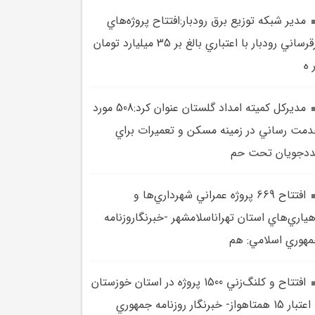
مدير شبکه توزيع برق رودبار:افتتاح پروژه‌هاي
برقرساني رودبار با اعتباري بالغ بر 35 ميليارد تومان
 ه
مديرکل کميته امداد گلستان عنوان کرد:508 مورد
مت رساني در زمينه مسکن و تعميرات براي
دجويان تحت حم
افتتاح 669 پروژه عمراني شهرداري‌ها و
ياري‌هاي استان تهراناسلامشهر -خبرنگاروزنامه
هوري اسلامي: هم
افتتاح و کلنگ‌زني 1500 پروژه در استان خوزستان
با اعتبار 15 همتاهواز- خبرنگار روزنامه جمهوري