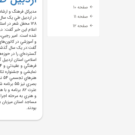
صفحه 10
صفحه 11
128 محفل شعر در است
صفحه 12
و آموزشي در کانون‌ها
گفت:در يک سال گذشته،
گسترده‌اي را در حوزه
هنر
بصري نيز 
و هنري به مرحله اجرا 
بودند.