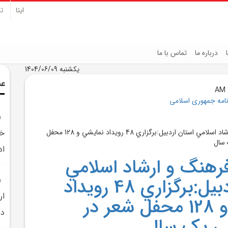
ایتا
تل
درباره ما
تماس با ما
یکشنبه 1404/06/09
عن
نامه جمهوری اسلامی
اد
رهنگ و ارشاد اسلامي
استان اردبيل:برگزاري 48 رويداد
نمايشي و 128 محفل شعر در
در
طي يک سال