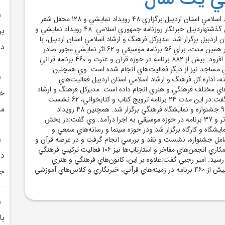
مديرکل فرهنگ و ارشاد اسلامي استان اردبيل:برگزاري 48 رويداد نمايشي و 128 محفل شعر
در اردبيل طي يک سال گذشتهاردبيل-خبرنگار روزنامه جمهوري اسلامي: 48 رويداد نمايشي و
ان اردبيل برگزار شد. مديرکل فرهنگ و ارشاد اسلامي استان اردبيل، با
در
اعلام اين خبر گفت: در همين مدت، براي 56 برنامه موسيقي و 62 اثر نمايشي مجوز صادر
شده است. امير رجبي، افزود: بيش از 882 برنامه در حوزه قرآن و عترت و 460 برنامه قرآني
ي مساجد نيز از ديگر فعاليت‌هاي انجام شده است. وي همچنين
 اداره کل فرهنگ و ارشاد اسلامي استان اردبيل فعاليت‌هاي
‌هاي مختلف فرهنگي و هنري انجام داده است. مديرکل فرهنگ و ارشاد
خد
اسلامي استان اردبيل گفت:در اين مدت 24 برنامه ترويج کتاب و کتابخواني، 62 نشست
مد
فرهنگي و عقيدتي و 94 جشنواره و نمايشگاه فرهنگي برگزار شد. همچنين 48 رويداد
نمايشي و جشنواره تئاتر و 37 برنامه در حوزه موسيقي به اجرا درآمد. وي گفت:در بخش
هاي تجسمي 54 نمايشگاه و کارگاه برگزار شد ودر حوزه سينما و رسانه‌هاي سمعي و
55 برنامه شامل جشنواره، نشست و نقد و بررسي انجام گرفت و در عرصه قرآن و
عترت 82 برنامه و با همکاري انجمن‌هاي مفاخر و استارتاپ‌ها نيز 106 فعاليت ترکيبي فرهنگي
ده
رسيد. امير رجبي گفت:علاوه بر اين، کانون‌هاي فرهنگي و هنري
مساجد استان ميزبان بيش از 460 برنامه در زمينه‌هاي قرآني، خبرنگاري و کلاس‌هاي آموزشي
جم