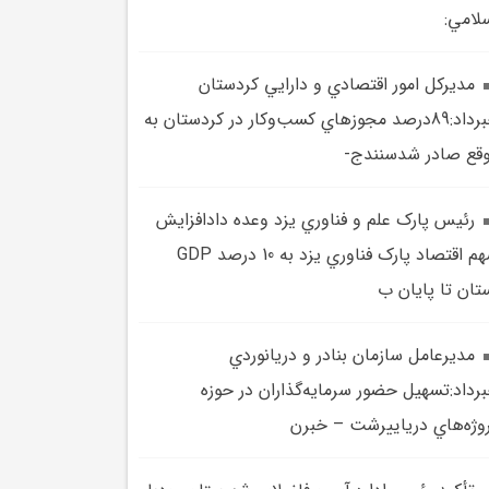
لامي:
مديرکل امور اقتصادي و دارايي کردستان
خبرداد:89درصد مجوزهاي کسب‌وکار در کردستان به
قع صادر شدسنندج-
رئيس پارک علم و فناوري يزد وعده دادافزايش
سهم اقتصاد پارک فناوري يزد به 10 درصد GDP
تان تا پايان ب
مديرعامل سازمان بنادر و دريانوردي
رداد:تسهيل حضور سرمايه‌گذاران در حوزه
وژه‌هاي درياييرشت – خبرن