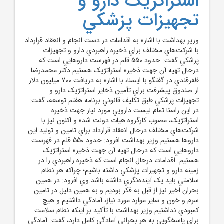
استراتژيک دارو و
تجهيزات پزشکي
وزير بهداشت با اشاره به اقدامات در دست انجام و انعقاد قرارداد
با شرکت‌هاي مختلف براي ذخيره راهبردي دارو و تجهيزات
پزشکي گفت: حدود 550 قلم در فهرست داروهايي است که
درحال تهيه آن جهت ذخيره استراتژيک هستيم.دکتر محمدرضا
ظفرقندي در گفتگو با ايسنا، با اشاره به دريافت 700 ميليون دلار
از صندوق پيشرفت براي تأمين ذخاير استراتژيک دارو و
تجهيزات پزشکي طبق تکليف قانوني برنامه هفتم توسعه، گفت:
در اين راستا تمام ليست دارويي مورد نياز جهت ذخيره
استراتژيک، مصوب کارگروه هيات دولت شده و اکنون نيز با
شرکت‌هاي مختلف درحال انعقاد قرارداد براي تامين و توليد اين
داروها هستيم.وزير بهداشت افزود: حدود 550 قلم در فهرست
داروهايي است که درحال تهيه آن جهت ذخيره استراتژيک
هستيم. اقدامات درحال انجام است که ذخيره راهبردي را در
زمينه دارو و تجهيزات پزشکي داشته باشيم؛ چراکه هر نظام
سلامتي بايد يک آينده‌نگري داشته باشد.وي افزود: در همين
بحران اخير نيز از قبل به فکر بوديم و به همين دليل در تامين
سرم و خون و ساير موارد مورد نياز، آمادگي داشتيم و هيچ
کمبودي نداشتيم.وزير بهداشت با تأکيد بر اينکه نظام سلامت
براي پاسخگويي به هر بحراني آمادگي کامل دارد، گفت: آمادگي