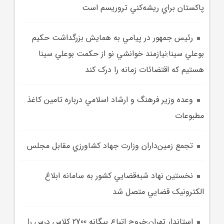
پاکستان براي ريشه‌کني تروريسم است
رئيس جمهور در پيامي به همايش بزرگداشت حکيم
بوعلي سينا:نيازمند خوانشي نو از حکمت بوعلي سينا
هستيم که اقتضائات زمانه را درک کند
وعده وزير فرهنگ و ارشاد اسلامي درباره تامين کاغذ
مطبوعات
تجمع زمين‌داران وزارت جهاد کشاورزي مقابل مجلس
نخستين نهاد شبه‌قضايي کشور به سامانه ابلاغ
الکترونيک قضايي متصل شد
استاندار تهران:خروج اتباع بيگانه 2700 کلاس درس را