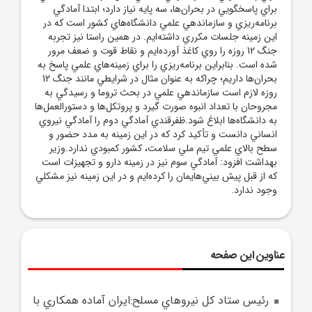
براي پاسخگويي در بحران‌ها، سه پايه نياز دارد؛ ابتدا آمادگي
برنامه‌ريزي و سازماندهي علمي دانشگاه‌هاي کشور است که در
اين زمينه جلسات مکرري داشته‌ايم. در همين راستا نيز تجربه
جنگ 12 روزه را روي کاغذ آورده‌ايم و نقاط قوت و ضعف مرور
شده است. بنابراين برنامه‌ريزي را براي زمينه‌هاي علمي پاسخ به
بحران‌ها داريم؛ چراکه به عنوان مثال در شرايطي مانند جنگ 12
روزه لازم است سازماندهي علمي در بحث تروما و رسيدگي به
مجروحان با تعداد انبوه صورت گيرد و پروتکل‌ها و دستورالعمل‌ها
به دانشگاه‌ها ابلاغ شود.ظفرقندي آمادگي دوم را آمادگي نيروي
انساني دانست و تأکيد کرد که در اين زمينه به مدد حضور و
سطح بالاي علمي تيم ملي سلامت، کشور کمبودي ندارد.وزير
بهداشت افزود: آمادگي سوم نيز در زمينه دارو و تجهيزات است
که از قبل پيش بيني‌هايمان را کرده‌ايم و در اين زمينه نيز مشکلي
وجود ندارد.
عناوین این صفحه
رئيس ستاد کل نيروهاي مسلح:ايران آماده همکاري با