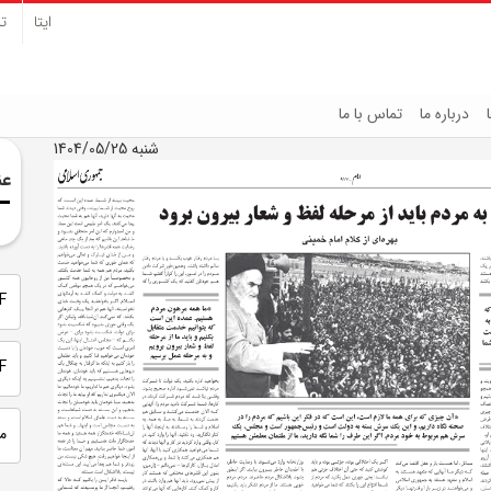
ایتا
تل
درباره ما
تماس با ما
شنبه 1404/05/25
عن
PDF 
PDF
م