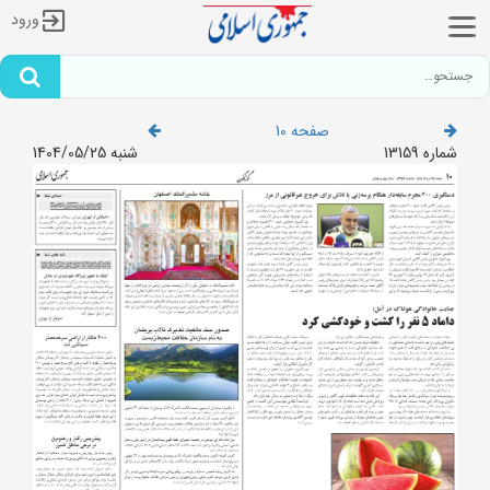
ورود
صفحه 10
شماره 13159
شنبه 1404/05/25