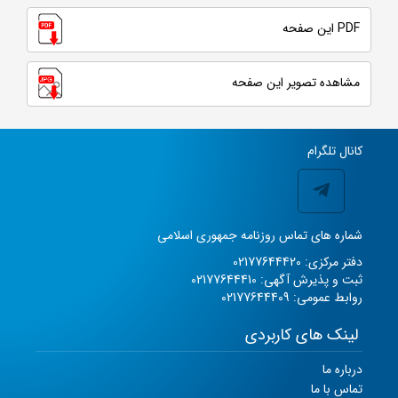
PDF این صفحه
مشاهده تصویر این صفحه
کانال تلگرام
شماره های تماس روزنامه جمهوری اسلامی
دفتر مرکزی: 02177644420
ثبت و پذیرش آگهی: 02177644410
روابط عمومی: 02177644409
لینک های کاربردی
درباره ما
تماس با ما