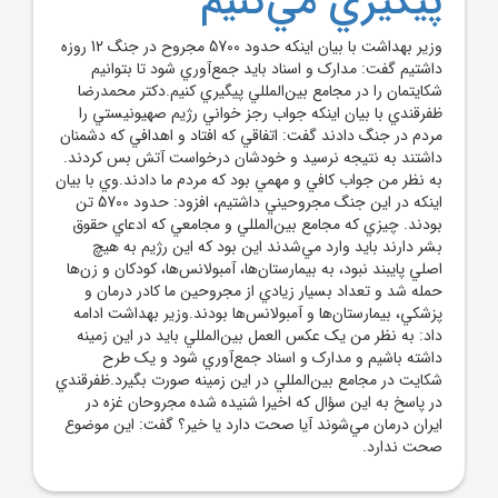
پيگيري مي‌کنيم
وزير بهداشت با بيان اينکه حدود 5700 مجروح در جنگ 12 روزه
داشتيم گفت: مدارک و اسناد بايد جمع‌آوري شود تا بتوانيم
شکايتمان را در مجامع بين‌المللي پيگيري کنيم.دکتر محمدرضا
ظفرقندي با بيان اينکه جواب رجز خواني رژيم صهيونيستي را
مردم در جنگ دادند گفت: اتفاقي که افتاد و اهدافي که دشمنان
داشتند به نتيجه نرسيد و خودشان درخواست آتش بس کردند.
به نظر من جواب کافي و مهمي بود که مردم ما دادند.وي با بيان
اينکه در اين جنگ مجروحيني داشتيم، افزود: حدود 5700 تن
بودند. چيزي که مجامع بين‌المللي و مجامعي که ادعاي حقوق
بشر دارند بايد وارد مي‌شدند اين بود که اين رژيم به هيچ
اصلي پايبند نبود، به بيمارستان‌ها، آمبولانس‌ها، کودکان و زن‌ها
حمله شد و تعداد بسيار زيادي از مجروحين ما کادر درمان و
پزشکي، بيمارستان‌ها و آمبولانس‌ها بودند.وزير بهداشت ادامه
داد: به نظر من يک عکس العمل بين‌المللي بايد در اين زمينه
داشته باشيم و مدارک و اسناد جمع‌آوري شود و يک طرح
شکايت در مجامع بين‌المللي در اين زمينه صورت بگيرد.ظفرقندي
در پاسخ به اين سؤال که اخيرا شنيده شده مجروحان غزه در
ايران درمان مي‌شوند آيا صحت دارد يا خير؟ گفت: اين موضوع
صحت ندارد.