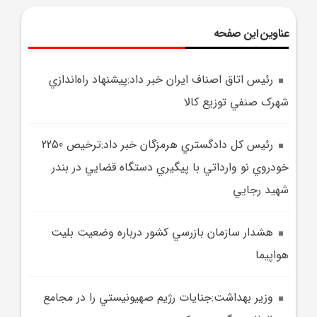
عناوین این صفحه
رئيس اتاق اصناف ايران خبر داد:پيشنهاد راه‌اندازي
شهرک صنفي توزيع کالا
رئيس کل دادگستري هرمزگان خبر داد:ترخيص 2250
خودروي نو وارداتي با پيگيري دستگاه قضايي در بندر
شهيد رجايي
هشدار سازمان بازرسي کشور درباره وضعيت بليت
هواپيما
وزير بهداشت:جنايات رژيم صهيونيستي را در مجامع