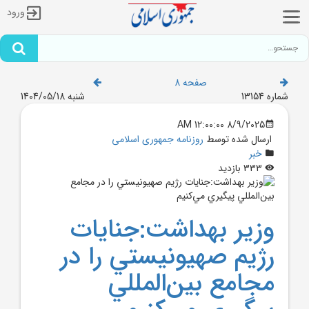
ورود
صفحه 8
شماره 13154
شنبه 1404/05/18
8/9/2025 12:00:00 AM
ارسال شده توسط
روزنامه جمهوری اسلامی
خبر
333 بازدید
وزير بهداشت:جنايات
رژيم صهيونيستي را در
مجامع بين‌المللي