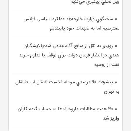
بين‌المللي پيگيري مي‌کنيم
سخنگوي وزارت خارجه:به عملکرد سياسي آژانس
معترضيم اما به تعهدات خود پايبنديم
رويترز به نقل از منابع آگاه مدعي شد؛پالايشگران
هندي در انتظار فرمان دولت براي توقف يا تداوم خريد
نفت از روسيه
پيشرفت 90 درصدي مرحله نخست انتقال آب طالقان
به تهران
30 همت مطالبات داروخانه‌ها به حساب گندم کاران
واريز شد