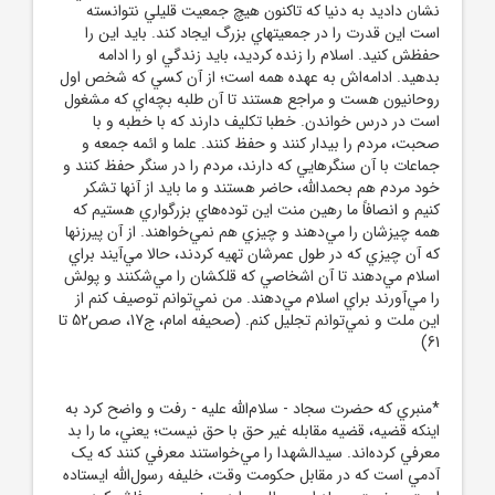
نشان داديد به دنيا که تاکنون هيچ جمعيت قليلي نتوانسته
است اين قدرت را در جمعيتهاي بزرگ ايجاد کند. بايد اين را
حفظش کنيد. اسلام را زنده کرديد، بايد زندگي او را ادامه
بدهيد. ادامه‌اش به عهده همه است؛ از آن کسي که شخص اول
روحانيون هست و مراجع هستند تا آن طلبه بچه‌اي که مشغول
است در درس خواندن. خطبا تکليف دارند که با خطبه و با
صحبت، مردم را بيدار کنند و حفظ کنند. علما و ائمه جمعه و
جماعات با آن سنگرهايي که دارند، مردم را در سنگر حفظ کنند و
خود مردم هم بحمدالله، حاضر هستند و ما بايد از آنها تشکر
کنيم و انصافاً ما رهين منت اين توده‌هاي بزرگواري هستيم که
همه چيزشان را مي‌دهند و چيزي هم نمي‌خواهند. از آن پيرزنها
که آن چيزي که در طول عمرشان تهيه کردند، حالا مي‌آيند براي
اسلام مي‌دهند تا آن اشخاصي که قلکشان را مي‌شکنند و پولش
را مي‌آورند براي اسلام مي‌دهند. من نمي‌توانم توصيف کنم از
اين ملت و نمي‌توانم تجليل کنم. (صحيفه امام، ج17، صص52 تا
61)
*منبري که حضرت سجاد - سلام‌الله‌ عليه - رفت و واضح کرد به
اينکه قضيه، قضيه مقابله غير حق با حق نيست؛ يعني، ما را بد
معرفي کرده‌اند. سيدالشهدا را مي‌خواستند معرفي کنند که يک
آدمي است که در مقابل حکومت وقت، خليفه رسول‌الله ايستاده