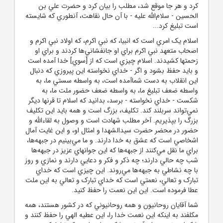
کرد و هر جا موقع شد، مطلب را بيان کرد و حضرت علي بن
الحسين - سلام‌الله ‌عليه - با آن حال نقاهت، آنطوري که شايسته
است تبليغ کرد...
اسلام يک امري است که انبيا، که نبي اکرم، که اولاد نبي اکرم و
اصحاب متعهد نبي اکرم براي او جانفشاني‌ها کردند و براي او
زحمتها کشيدند. اسلام چيزي است که از [سوي‌] خدا آمده است
و بايد حفظ بشود و اگر - خداي نخواسته اين پيروزي که دنبال
اين انقلاب به دست شماآمده است، به واسطه سستي ما، به
واسطه ضعف تبليغ ما، به واسطه ضعف حضور ملت ما، به
شکست - خداي نخواسته - برسد، بدانيد که اسلام تا قرنها ديگر
نمي‌تواند سربلند کند. تکليف، بزرگ است و همه بايد اين تکليف
بزرگ را بپذيريم. آخر مطلب شهادت است و وصول به لقاء‌الله و
حضور در محضر حضرت سيدالشهدا و امثال او، و اين غايت آمال
اشخاصي است که عشق به خدا دارند. و ما مي‌بينيم در جبهه‌ها،
براي ما نقل مي‌کنند از جبهه‌ها که اين جوانهاي عزيز در جبهه‌ها
شب چه حالي دارند؛ چه ذکر و فکر و دعايي دارند و نمازي و روز
با چه نشاطي به جبهه‌ها مي‌روند. اين چيزي است که خداي
تبارک و تعالي، نعمتي است که خداي تبارک و تعالي به اين ملت
عطا فرموده است. اين اين نعمت را حفظ کنيد.
شما آقايان روحانيون و همه روحانيوني که در کشور هستند، همه
مکلفند به اينکه اين‌ نعمت خدا را، اين عطيه الهي را حفظ کنند و