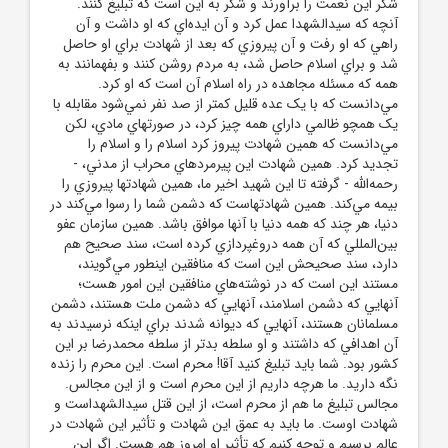
شکر اين نعمت را برآورند و شکر به اين است که تبليغ کنند.
آنچه که سيدالشهدا عمل کرد و آن ايده‌اي که او داشت و آن
راهي که او رفت و آن پيروزي که بعد از شهادت براي او حاصل
شد و براي اسلام حاصل شد، به مردم روشن کنند و بفهمانند به
همه که مسئله مجاهده در راه اسلام آن است که او کرد.
مي‌دانست که با يک عده قليل کمتر از صد نفر نمي‌شود مقابله با
يک همچو ظالمي داراي همه چيز کرد، در صورتهاي مادي، لکن
مي‌دانست که همين شهادت پيروز کرد اسلام را و اسلام را
تجديد کرد. همين شهادت اين پيرمردهاي محراب از مدني، -
رحمه‌الله - گرفته تا اين شهيد اخير ما، همين شهادتها پيروزي را
بيمه مي‌کند. همين شهادتهاست که دشمن شما را رسوا مي‌کند در
دنيا، هر چند که همه دنيا با آنها موافق باشد. همين سازمان عفو
بين‌المللي که آن همه دروغپردازي کرده است، سند صحيح هم
دارد، سند صحيحش اين است که منافقين اينطور مي‌گويند،
مستند اين است که در نوشته‌هاي منافقين اين امور هست؛
آنهايي که دشمن اسلامند، آنهايي که دشمن ملت هستند، دشمن
مسلمانان هستند، آنهايي که ديوانه شدند براي اينکه نرسيدند به
آن اهدافي که داشتند و او سلطه بدتر از سلطه محمدرضا بر اين
کشور بود. شما بايد تبليغ کنيد آقا! محرم است. اين محرم را زنده
نگه داريد. ما هرچه داريم از اين محرم است و از اين مجالس.
مجالس تبليغ ما هم از محرم است، از اين قتل سيدالشهداست و
شهادت اوست. ما بايد به عمق اين شهادت و تأثير اين شهادت در
عالم برسيم و توجه کنيم که تأثير او امروز هم هست. اگر اين