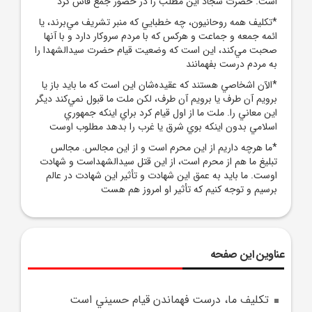
است. حضرت سجاد اين مطلب را در حضور جمع فاش کرد
*تکليف همه روحانيون، چه خطبايي که منبر تشريف مي‌برند، يا
ائمه جمعه و جماعت و هرکس که با مردم سروکار دارد و با آنها
صحبت مي‌کند، اين است که وضعيت قيام حضرت سيدالشهدا را
به مردم درست بفهمانند
*الآن‌ اشخاصي هستند که عقيده‌شان اين است که ما بايد باز يا
برويم آن طرف يا برويم آن طرف، لکن ملت ما قبول نمي‌کند ديگر
اين معاني را. ملت ما از اول قيام کرد براي اينکه جمهوري
اسلامي بدون اينکه بوي شرق يا غرب را بدهد مطلوب اوست
*ما هرچه داريم از اين محرم است و از اين مجالس. مجالس
تبليغ ما هم از محرم است، از اين قتل سيدالشهداست و شهادت
اوست. ما بايد به عمق اين شهادت و تأثير اين شهادت در عالم
برسيم و توجه کنيم که تأثير او امروز هم هست
عناوین این صفحه
تکليف ما، درست فهماندن قيام حسيني است