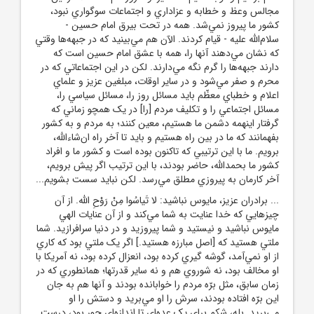
مجالس وعظ و خطابه و عزاداري و اجتماعات سوگواري نبود،
کشور ما پيروز نمي‌شد. همه در تحت بيرق امام حسين -
سلام‌الله ‌عليه - قيام کردند. الآن هم مي‌بينيد که در جبهه‌ها وقتي
که نشان مي‌دهند آنها را، همه با عشق امام حسين است که
دارند جبهه‌ها را گرم نگه مي‌دارند. لکن در اين اجتماعاتي که در
محرم و صفر مي‌شود و در ساير اوقات، مبلغين عزيز و علماي
اعلام و خطباي معظّم بايد مسائل روز را، مسائل سياسي را،
مسائل اجتماعي را و تکليف مردم [را] در يک همچو زماني که
گرفتار اينهمه دشمن ما هستيم، معين کنند؛ به مردم و به کشور
بفهمانند که ما در بين راه هستيم و بايد تا آخر راه ان‌شاء‌الله،
برويم. ما با اين ترتيبي که تاکنون بوده است و کشور ما و افراد
کشور ما بحمدالله، حاضر بودند، با اين ترتيب اگر پيش برويم،
آخر کارمان به پيروزي مطلق مي‌رسد. لکن نبايد سست بشويم...
... برادران عزيز، مايوس نباشيد: لا تَياسُوا مِنْ رَوْحِ الله. از آن
چيزهايي که خدا عنايت به شما مي‌کند و از آن عنايات الهي
مايوس نباشيد و نيستيد و شما پيروزيد و در دنيا سرافرازيد. شما
ملتي هستيد که [اصل مبارزه هستيد.] اگر يک ملتي بود که کاري
از او نمي‌آمد، گوشه گيري کرده بود، انعزال کرده بود، نه آمريکا با
او مخالف بود، نه شوروي هم و نه ساير قدرتها؛ همانطوري که در
زمان سابق، مثل برّه مردم را خوابانده بودند و آنها هم به جان
اين برّه افتاده بودند، سرش را او مي‌بريد و دستش را او
مي‌بريد. بله، شکم براي يک عده‌اي تا اندازه‌اي جور بود، درست