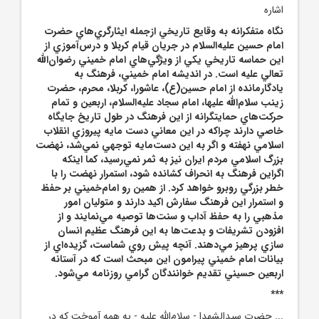
اشاره
نگاه متفکرانه به وقايع تاريخي ازجمله ايثارگري‌هاي حضرت
امام حسين عليه‌السلام در جريان قيام کربلا و درس‌آموزي از
اين حماسه تاريخي يکي از ويژگي‌هاي امام خميني رضوان‌الله
تعالي عليه است. در انديشه امام خميني، فرهنگ به
يادگارمانده از امام‌ حسين(ع)، عاشورا، کربلا، محرم، حضرت
زينب سلام‌الله‌ عليها، امام سجاد عليه‌السلام، اربعين و تمام
حرکت‌هاي حمايتگرانه از اين فرهنگ در طول تاريخ جايگاه
خاصي دارند چراکه در اين معاني دست ‌مايه پيروزي انقلاب
اسلامي نهفته و اگر به اين دست‌مايه توجهي نمي‌شد، نهضت
بزرگ اسلامي مردم ايران نيز به ثمر نمي‌رسيد، کما اينکه
اگراين فرهنگ به انحراف کشانده شود، استمرار نهضت را با
خطر بزرگي روبرو خواهد کرد. از همين رو امام‌خميني بر حفظ
و استمرار اين فرهنگ سفارش اکيد دارند و متوليان امور
مذهبي را به حفظ آداب و سنت‌ها توصيه مي‌نمايند و از
افزودن تشريفات و بدعت‌ها به اين فرهنگ عظيم‌ انسان
‌سازي پرهيز مي‌دهند. آنچه پيش روي شماست، گزيده‌اي از
بيانات امام خميني پيرامون اين مبحث است که در آستانه
اربعين حسيني تقديم خوانندگان گرامي روزنامه مي‌شود.
***
... حضرت سيدالشهدا - سلام‌الله‌ عليه - به همه آموخت که در