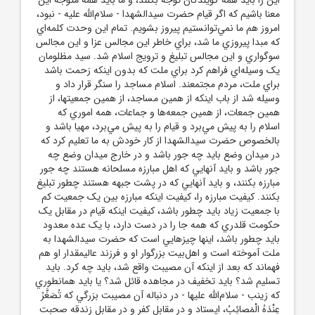
معنا باشيم که اگر قيام حضرت سيدالشهدا - سلام‌الله‌ عليه - نبود،
امروز هم ما نمي‌توانستيم پيروز بشويم. تمام اين وحدت کلمه‌اي
که مبدا پيروزي ما شد، براي خاطر اين مجالس عزا و اين مجالس
سوگواري و اين مجالس تبليغ و ترويج اسلام شد. سيد مظلومان
يک وسيله‌اي فراهم کرد براي ملت که بدون اينکه زحمت باشد
براي ملت، مردم مجتمعند. اسلام مساجد را سنگر قرار داد و
وسيله شد از باب اينکه از همين مساجد، از همين جمعيتها، از
همين جمعات، از همين جمعه‌ها و جماعات، همه اموري که
اسلام را به پيش مي‌برد و قيام را به پيش‌ مي‌برد، مهيا باشد و
بالخصوص حضرت سيدالشهدا از کار خودش به ما تعليم کرد که
در ميدان وضع بايد چه جور باشد و در خارج ميدان وضع چه
جور باشد و بايد آنهايي که اهل مبارزه مسلحانه هستند چه جور
مبارزه بکنند، و بايد آنهايي که در پشت جبهه هستند چطور تبليغ
بکنند. کيفيت مبارزه را، کيفيت اينکه مبارزه بين يک جمعيت کم
با جمعيت زياد بايد چطور باشد، کيفيت اينکه قيام در مقابل يک
حکومت قلدري که همه جا را در دست دارد، با يک عده معدود
بايد چطور باشد، اينها چيزهايي است که حضرت سيدالشهدا به
ملت آموخته است و اهل‌بيت بزرگوار او و فرزند عاليمقدار او هم
فهماند که بعد از اينکه آن مصيبت واقع شد، بايد چه کرد. بايد
تسليم شد؟ بايد تخفيف در مجاهده قائل شد؟ يا بايد همانطوري
که زينب - سلام‌الله ‌عليها - در دنباله آن مصيبت بزرگي که تُصَغَّرُ
عِنْدَهُ الْمَصائِبُ، ايستاد و در مقابل کفر و در مقابل زندقه صحبت