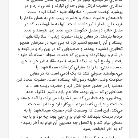
فداکاري حضرت ارزش پيش خداي تبارک و تعالي دارد و در
پيشبرد نهضت حسين - سلام‌الله ‌عليه - کمک کرده است،
خطبه‌هاي حضرت سجاد و حضرت زينب هم به همان مقدار يا
قريب آن مقدار تأثير داشته است. آنها به ما فهماندند که در
مقابل جائر، در مقابل حکومت جور، نبايد زنها بترسند و نبايد
مردها بترسند. در مقابل يزيد، حضرت زينب - سلام‌الله‌عليها -
ايستاد و آن را همچو تحقير کرد که بني اميه در عمرشان همچو
تحقيري نشنيده بودند، و صحبتهايي که در بين راه و در کوفه و
در شام و اينها کردند و منبري که حضرت سجاد - سلام‌الله‌ عليه -
رفت و واضح کرد به اينکه قضيه، قضيه مقابله غير حق با حق
نيست؛ يعني، ما را بد معرفي کرده‌اند؛ سيدالشهدا را
مي‌خواستند معرفي کنند که يک آدمي است که در مقابل
حکومت وقت، خليفه رسول‌الله ايستاده است. حضرت سجاد اين
مطلب را در حضور جمع فاش کرد و حضرت زينب هم... ما
همانطوري که سابق بوده، حالا هم بايد باشيم. تکليف همه
روحانيون، چه خطبايي که منبر تشريف مي‌برند، يا ائمه جمعه و
جماعت و هرکس که با مردم سروکار دارد و با آنها صحبت
مي‌کند، اين است که وضعيت قيام حضرت سيدالشهدا را به
مردم درست بفهمانند که قيام براي چي بود، چه بود و با چه
عده‌اي قيام شد و با تحمل چه مصايبي آن قيام به آخر رسيد -
که به آخر نخواهد رسيد.
اين را بايد همه گويندگان توجه بکنند، و ما بايد همه متوجه اين