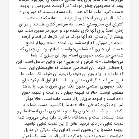
بود، اما محرومين چطور بودند؟ در آنوقت، محرومين را برويد
حساب کنيد. ملت ما که همان يک دسته نيستند که دور و بر -
مثلاً - قدرتهاي در اينجا پروبال بزنند واستفاده کنند. ملت ما
اکثرش اين محروميني هست که سرتاسر کشور هستند و در آن
زمان، اصلاً براي آنها کاري نشده بود و امروز در همين مدت کم،
بيشتر از آن مدتي که آنها بودند در اين کارها، کار انجام گرفته
است، در صورتي که ايده شما اين نبوده است؛ اينها از توابع
هست. آن چيزي که شما مي‌خواستيد اسلام بود. آن چيزي که
شما مي‌خواستيد، جمهوري اسلام بود. آن چيزي که شما
مي‌خواستيد، «نه شرقي و نه غربي» بود و اين حاصل است. اين
را حفظش کنيد. الآن‌ اشخاصي هستند که عقيده‌شان اين است
که ما بايد باز يا برويم آن طرف يا برويم آن طرف، لکن ملت ما
قبول نمي‌کند ديگر اين معاني را. ملت ما از اول قيام کرد براي
اينکه جمهوري اسلامي بدون اينکه بوي شرق يا غرب را بدهد
مطلوب اوست. حالا که اينهمه جوان داده است و اينهمه خون
داده است و اينهمه عزيزان را از دست داده است، حالا ديگر
نمي‌آيد بگويد که خير، حالا همه ما را کشتيد، دست شما درد
نکند، بسم الله! ما تا آخرين وقت و تا آخرين نفس ايستاده‌ايم و
ملت ايستاده است و بحمدالله، با قدرت دارد پيش مي‌رود. شما
قدرت نمايي در دنيا کرديد. غافل از اين قدرت نمايي نباشيد.
اينهمه دشمنها براي همين است که اين يک قدرتي در مقابل
دنياست و متحيرند بايد چه کرد با اين قدرت. شما يک قدرتي