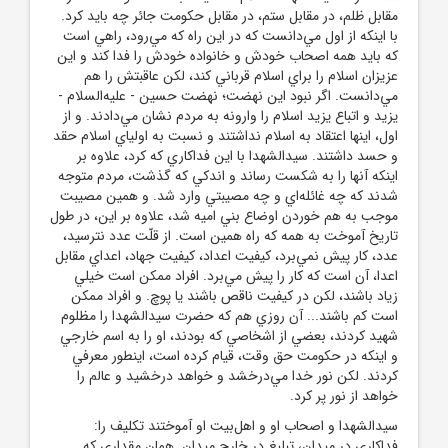
مقابل ظلم، در مقابل ستم، در مقابل حکومت جائر چه بايد کرد.
با اينکه از اول مي‌دانست که در اين راه که مي‌رود، راهي است
که بايد همه اصحاب خودش و خانواده خودش را فدا کند و اين
عزيزان اسلام را براي اسلام قرباني کند، لکن عاقبتش را هم
مي‌دانست. اگر نبود اين نهضت؛ نهضت حسين - عليه‌السلام -
يزيد و اتباع يزيد اسلام را وارونه به مردم نشان مي‌دادند. و از
اول، اينها اعتقاد به اسلام نداشتند و نسبت به اولياي اسلام حقد
و حسد داشتند. سيدالشهدا با اين فداکاري که کرد، علاوه بر
اينکه آنها را به شکست رساند و اندکي که گذشت، مردم متوجه
شدند که چه غائله‌اي و چه مصيبتي وارد شد. و همين مصيبت
موجب به هم خوردن اوضاع بني اميه شد، علاوه بر اين، در طول
تاريخ آموخت به همه که راه همين است. از قلّت عدد نترسيد،
عدد، کار پيش نمي‌برد، کيفيت اعداد، کيفيت جهاد، اعداي مقابل
اعدا، آن است که کار را پيش مي‌برد. افراد ممکن است خيلي
زياد باشند، لکن در کيفيت ناقص باشند يا پوچ. و افراد ممکن
است کم باشند... آن روزي هم که حضرت سيدالشهدا را مظلوم
شهيد کردند، بعضي از اشخاصي که بودند، او را به اسم خارجي
و اينکه در حکومت حق وقت، قيام کرده است، اينطور معرفي
کردند. لکن نور خدا مي‌درخشد و خواهد درخشيد و عالم را
خواهد از نور پر کرد.
سيدالشهدا و اصحاب او و اهل‌بيت او آموختند تکليف را:
فداکاري در ميدان، تبليغ در خارج ميدان. همان مقداري که