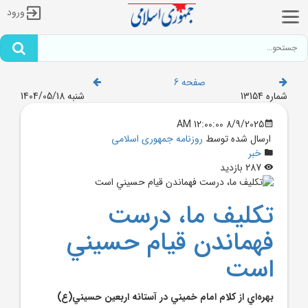
ورود
صفحه 6
شماره 13154
شنبه 1404/05/18
8/9/2025 12:00:00 AM
ارسال شده توسط
روزنامه جمهوری اسلامی
خبر
287 بازدید
تکليف ما، درست
فهماندن قيام حسيني
است
بهره‌اي از کلام امام خميني در آستانه اربعين حسيني(ع)