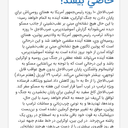
خاصي بيفتد!
ضرب‌الاجل 10 روزه رئيس‌جمهور آمريکا به همتاي روسي‌اش براي
پايان دادن به جنگ اوکراين، هفته آينده به اتمام خواهد رسيد؛
با اين حال هيچ نشانه‌اي مبني بر عقب‌نشيني از جانب مسکو
ديده نمي‌شود!به گزارش آسوشيتدپرس، ضرب‌الاجل 10 روزه
دونالد ترامپ، رئيس‌جمهور آمريکا به ولاديمير پوتين، همتاي
روسيه‌اي وي، هفته آينده منقضي خواهد شد و اين درحالي
است که پوتين تاکنون هيچ نشانه‌اي مبني بر عقب‌نشيني يا
کوتاه آمدن از خود بروز نداده است.به نوشته آسوشيتدپرس،
هفته آينده مي‌تواند نقطه عطفي در جنگ بين روسيه و اوکراين
باشد و اين درحالي است که با توجه به بي‌اعتنايي مسکو به
اولتيماتوم واشنگتن، پايان ضرب‌الاجل بدون هيچ عواقب قابل
توجهي، بيشتر خودنمايي مي‌کند. ترامپ 29 آوريل (هفتم مرداد)
ضرب‌الاجل را از 50 به 10 روز کاهش داد.استيو ويتکاف، فرستاده
ويژه ترامپ در غرب آسيا قرار است اين هفته به مسکو سفر کند.
ضرب‌الاجل کاخ سفيد به کرملين براي پايان بخشيدن به جنگ و
توافق با کي‌يف نيز جمعه به اتمام خواهد رسيد.با اين حال،
وعده‌ها، تهديدها و به نوعي چرب‌زباني و مماشات ترامپ با
پوتين، موفق به تغيير موضع کرملين نشده است و بن‌بست
ديپلماتيک به قوت خود باقي مانده و به اصطلاح در روي يک
پاشنه مي‌چرخد. در اين بين، اوکراين در خط مقدم جبهه نبرد،
هر روز قلمروي بيشتري را از دست مي‌دهد؛ هرچند نشانه‌اي