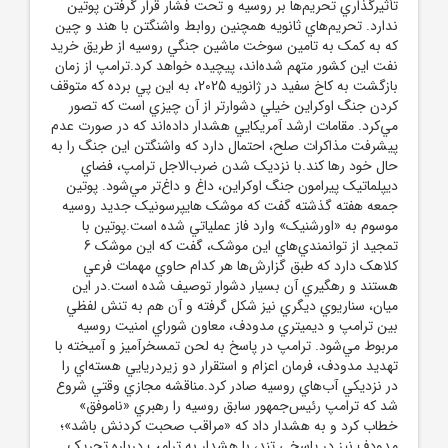
تأثيرگذاري تحريم‌ها بر روسيه و تحت فشار قرار گرفتن پوتين
ندارد. تحريم‌هاي ثانويه همچنين روابط واشنگتن با هند و چين
که به کمک به تامين سوخت ماشين جنگي روسيه از طريق خريد
نفت اين کشور متهم شده‌اند، پيچيده خواهد کرد.ترامپ از زمان
بازگشت به کاخ سفيد در ژانويه 2025، به اين پي برده که متوقف
کردن جنگ اوکراين خيلي دشوارتر از آن چيزي است که تصور
مي‌کرد. مقامات ارشد آمريکايي هشدار داده‌اند که در صورت عدم
پيشرفت مذاکرات صلح، احتمال دارد که واشنگتن اين جنگ را به
حال خود رها کند.با نزديک شدن ضرب‌الاجل ترامپ، فضاي
ديپلماتيک پيرامون جنگ اوکراين، داغ و داغ‌تر مي‌شود. پوتين
جمعه هفته گذشته گفت که موشک هايپرسونيک جديد روسيه
موسوم به «اورشنيک» وارد فاز عملياتي شده است.پوتين با
تمجيد از توانمندي‌هاي اين موشک، گفت که اين موشک 6
کلاهک دارد که طبق گزارش‌ها هر کدام حاوي مهمات فرعي
هستند و رهگيري آن بسيار دشوار توصيف شده است.در اين
ميان، سناريوي ديگري نيز شکل گرفته و آن هم به تنش لفظي
بين ترامپ و ديميتري مدودف، معاون شوراي امنيت روسيه
مربوط مي‌شود. ترامپ در پاسخ به لحن تمسخرآميز و آميخته با
تهديد مدودف، فرمان اعزام و استقرار دو زيردريايي هسته‌اي را
در نزديکي آب‌هاي روسيه صادر کرد.مناقشه مجازي وقتي شروع
شد که ترامپ رئيس‌جمهور سابق روسيه را رهبري «ناموفق»
خطاب کرد و به هشدار داد که «مراقب صحبت کردنش باشد»؛
مدودف نيز در پاسخي تند، با هشدار به ترامپ درباره تحريک