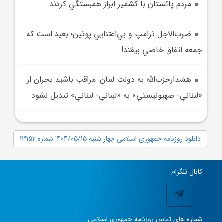
مردم پاکستان با کشمير ابراز همبستگي کردند
ضرب‌الاجل ترامپ و بي‌اعتنايي پوتين؛ بعيد است که
جمعه اتفاق خاصي بيفتد!
هشدارحزب‌الله به دولت لبنان: مراقب باشيد بحران از
«لبناني- صهيونيستي» به «لبناني- لبناني» تبديل نشود
دانلود روزنامه جمهوری اسلامی چهار شنبه 1404/05/15 شماره 13152
کانال تلگرام
شماره های تماس روزنامه جمهوری اسلامی