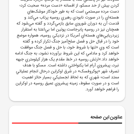
کردن بيش از حد مسکو، از افسانه «دست مرده» صحبت کرد؛
دست مرده سيستمي است که به طور خودکار موشک‌هاي
هسته‌اي را در صورت نابودي رهبري روسيه پرتاب مي‌کند و
قدمت آن به دوران شوروي سابق بازمي‌گردد و گفته مي‌شود که
همچنان نيز در روسيه پابرجاست.پوتين اما بي‌اعتنا به استقرار
زيردريايي‌هاي هسته‌اي آمريکا در نزديکي روسيه، همواره موضع
خود را در قبال حل و فصل صلح‌آميز جنگ تکرار کرده و گفته
است که وي «تنها با شروط خود، با حل و فصل جنگ موافقت
خواهد کرد و مادامي که اين شروط برآورده نشود، به جنگ ادامه
خواهد داد.»ارتش روسيه در خط مقدم يک هزار کيلومتري جبهه
نبرد، پيشروي آرام اما يکنواختي داشته است. مسکو با هدف
تصرف شهر «پوکروفسک» در شرق اوکراين درحال انجام عملياتي
ممتد است؛ شهري که به لحاظ لجستيکي بسيار حائز اهميت
است و در صورت سقوط، زمينه پيشروي عميق روسيه در اوکراين
را فراهم خواهد آورد.
عناوین این صفحه