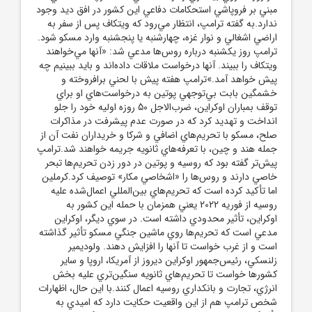
مبني بر فروپاشي استحکامات دفاعي اين کشور در افق ديد وجود
ندارد.به گفته ترامپ، انتظار مي‌رود که ويتکاف پس از سفر به
اراضي اشغالي و نوار غزه، چهارشنبه يا پنجشنبه وارد مسکو شود.
ترامپ روز يکشنبه درباره روس‌ها مدعي شد: «آنها مي‌خواهند
ويتکاف را ببيند. آنها درخواست ملاقات داده‌اند و بايد ببينيم چه
پيش خواهد آمد.»ترامپ هفته پيش با لحني برافروخته و
خشمگين بابت بي‌توجهي پوتين به درخواست‌هاي او براي
توقف بمباران اوکراين، ضرب‌الاجل 50 روزه اوليه خود را جلو
انداخت و تهديد کرد که در صورت عدم پيشرفت در مذاکرات
صلح، مسکو با تحريم‌هاي اضافي و شرکا و خريداران نفت آن از
جمله هند و چين، با تعرفه‌هاي ثانويه جريمه خواهند شد.ترامپ
پيش‌تر گفته بود که روسيه و پوتين در دور زدن تحريم‌ها تبحر
خاصي دارند و روس‌ها را «اشخاصي مکار» توصيف کرد.کرملين
اما تأکيد کرده است که تحريم‌هاي بين‌المللي اعمال‌شده عليه
روسيه از فوريه 2022 يعني همزمان با حمله اين کشور به
اوکراين، تأثير محدودي داشته است. در سوي ديگر، اوکراين
مدعي است که تحريم‌ها روي ماشين جنگي مسکو تأثير گذاشته
است و از غرب خواست تا آنها را افزايش دهند. ولوديمير
زلنسکي، رئيس‌جمهور اوکراين ديروز از آمريکا، اروپا و ساير
کشورها خواست تا تحريم‌هاي ثانويه سنگين‌تري عليه بخش
انرژي، تجارت و بانکداري روسيه اعمال کنند.با اين حال، اظهارات
شخص ترامپ هم از اين واقعيت حکايت دارد که اميدي به