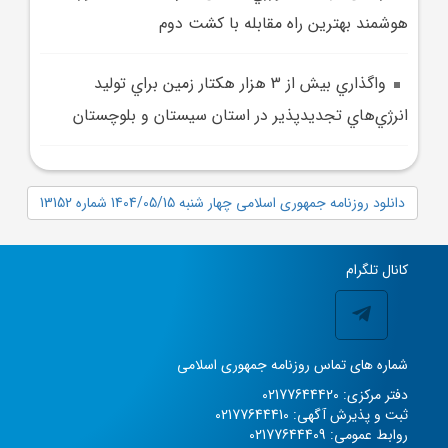
هوشمند بهترين راه مقابله با کشت دوم
واگذاري بيش از 3 هزار هکتار زمين براي توليد
انرژي‌هاي تجديدپذير در استان سيستان و بلوچستان
دانلود روزنامه جمهوری اسلامی چهار شنبه 1404/05/15 شماره 13152
کانال تلگرام
شماره های تماس روزنامه جمهوری اسلامی
دفتر مرکزی: 02177644420
ثبت و پذیرش آگهی: 02177644410
روابط عمومی: 02177644409