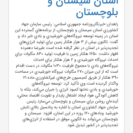
استان سيستان و
بلوچستان
زاهدان-خبرنگارروزنامه جمهوري اسلامي: رئيس سازمان جهاد
کشاورزي استان سيستان و بلوچستان، از برنامه‌هاي گسترده اين
استان در زمينه توسعه نيروگاه‌هاي خورشيدي و بادي خبر داد و
گفت: تاکنون بيش از 3 هزار هکتار زمين براي توليد انرژي‌هاي
تجديدپذير در استان در نظر گرفته شده است.عليرضا دهمرده
اظهار داشت: 1250 هکتار زمين با ظرفيت توليد 830 مگاوات براي
احداث نيروگاه خورشيدي و 2 هزار هکتار براي احداث
نيروگاه‌هاي بادي با مجموع ظرفيت 1030 مگاوات در دست اقدام
است که از اين ميزان 270 مگاوات نيروگاه خورشيدي در مساحت
390 هکتار از طريق کميسيون طرح‌هاي غيرکشاورزي ماده 21
واگذار گرديده است.وي تأکيد کرد: توسعه نيروگاه‌هاي
خورشيدي و بادي نه‌تنها کمبود انرژي را جبران مي‌کند، بلکه با
کاهش آلودگي هوا، ايجاد اشتغال پايدار و تقويت اقتصاد محلي،
آينده‌اي روشن براي سيستان و بلوچستان مي‌سازد.رئيس
سازمان جهاد کشاورزي استان با اشاره به پتانسيل بالاي تابش
خورشيد وبادهاي 120 روزه در اين استان، افزود: سيستان و
بلوچستان مي‌تواند به الگويي موفق در استفاده از انرژي‌هاي
تجديدپذير در کشور تبديل شود.