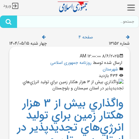
ورود
صفحه 4
شماره 13152
چهار شنبه 1404/05/15
8/6/2025 12:00:00 AM
ارسال شده توسط
روزنامه جمهوری اسلامی
شهرستان
434 بازدید
واگذاري بيش از 3 هزار
هکتار زمين براي توليد
انرژي‌هاي تجديدپذير در