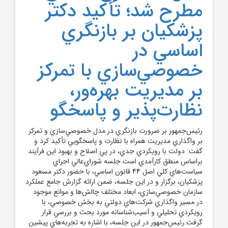
مطرح شد؛ تأکيد دکتر
پزشکيان بر بازنگري
اساسي در
خصوصي‌سازي با تمرکز
بر مديريت بهره‌ور،
نظارت‌پذير و پاسخگو
رئيس‌جمهور بر ضرورت بازنگري در مدل خصوصي‌سازي و تمرکز
بر واگذاري مديريت همراه با نظارت و پاسخگويي تأکيد کرد و
گفت: دولت با رويکردي جدي، در پي اصلاح و بهبود اين فرآيند
براساس منطق کارآمدي است.جلسه شوراي‌عالي اجراي
سياست‌هاي کلي اصل 44 قانون اساسي، با حضور دکتر مسعود
پزشکيان، برگزار و در اين جلسه، ضمن ارائه گزارش جامع عملکرد
سازمان خصوصي‌سازي، ابعاد مختلف چالش‌ها و موانع موجود
در مسير واگذاري شرکت‌هاي دولتي به بخش خصوصي، با
رويکردي تحليلي و آسيب‌شناسانه مورد بحث و بررسي قرار
گرفت.رئيس‌جمهور در اين جلسه، با اشاره به تجربه‌هاي پيشين