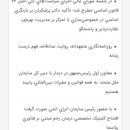
در جلسه شوراي عالي اجراي سياست‌هاي کلي اصل 44
قانون اساسي مطرح شد؛ تأکيد دکتر پزشکيان بر بازنگري
اساسي در خصوصي‌سازي با تمرکز بر مديريت بهره‌ور،
نظارت‌پذير و پاسخگو
روزنامه‌نگاري متعهدانه، روايت صادقانه، فهمِ درستِ
زمانه
معاون اول رئيس‌جمهور در ديدار با دبير کل سازمان
ملل متحد: به همه قوانين و مقررات بين‌المللي پايبند
هستيم
با حضور رئيس سازمان انرژي اتمي صورت گرفت
افتتاح کلينيک تخصصي درمان زخم مبتني بر فناوري
پلاسما