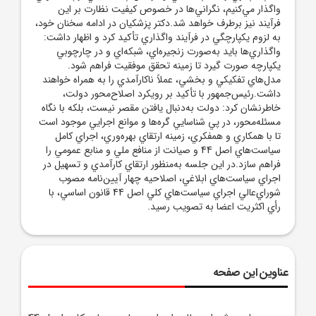
واگذار مي‌کنيم، نگراني‌ها در خصوص کيفيت نظارت بر اين
فرآيند نيز برطرف خواهد شد.دکتر پزشکيان در ادامه سخنان خود،
به لزوم يکپارچگي در فرآيند واگذاري تأکيد کرد و اظهار داشت:
واگذاري‌ها بايد به‌صورت زنجيره‌اي، شبکه‌اي و در چارچوبي
يکپارچه صورت گيرد تا زمينه تحقق موفقيت فراهم شود.
مدل‌هاي تفکيکي و بخشي، عملاً ناکارآمدي را به همراه خواهند
داشت.رئيس‌جمهور با تأکيد بر رويکرد اصلاح‌محور دولت،
خاطرنشان کرد: دولت به‌دنبال يافتن مقصر نيست، بلکه با نگاه
مسئله‌محور، در پي شناسايي گره‌ها و موانع اجرايي موجود است
تا با همکاري و همفکري، زمينه ارتقاي بهره‌وري، اجراي کامل
سياست‌هاي اصل 44 و صيانت از منافع ملي و منابع عمومي را
فراهم سازد.در اين جلسه به‌منظور ارتقاي کارآمدي و تسهيل در
اجراي سياست‌هاي ابلاغي، اصلاحيه چهار آيين‌نامه مصوب
شوراي‌عالي اجراي سياست‌هاي کلي اصل 44 قانون اساسي، با
رأي اکثريت اعضا به تصويب رسيد.
عناوین این صفحه