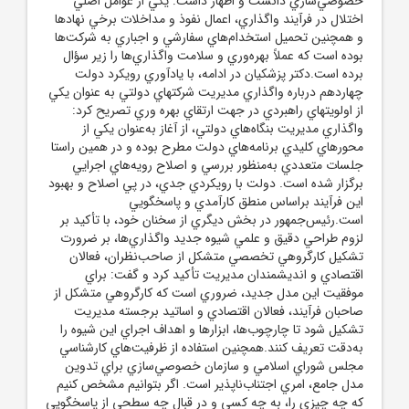
خصوصي‌سازي دانست و اظهار داشت: يکي از عوامل اصلي
اختلال در فرآيند واگذاري، اعمال نفوذ و مداخلات برخي نهادها
و همچنين تحميل استخدام‌هاي سفارشي و اجباري به شرکت‌ها
بوده است که عملاً بهره‌وري و سلامت واگذاري‌ها را زير سؤال
برده است.دکتر پزشکيان در ادامه، با يادآوري رويکرد دولت
چهاردهم درباره واگذاري مديريت شرکتهاي دولتي به عنوان يکي
از اولويتهاي راهبردي در جهت ارتقاي بهره وري تصريح کرد‌:
واگذاري مديريت بنگاه‌هاي دولتي، از آغاز به‌عنوان يکي از
محورهاي کليدي برنامه‌هاي دولت مطرح بوده و در همين راستا
جلسات متعددي به‌منظور بررسي و اصلاح رويه‌هاي اجرايي
برگزار شده است. دولت با رويکردي جدي، در پي اصلاح و بهبود
اين فرآيند براساس منطق کارآمدي و پاسخگويي
است.رئيس‌جمهور در بخش ديگري از سخنان خود، با تأکيد بر
لزوم طراحي دقيق و علمي شيوه جديد واگذاري‌ها، بر ضرورت
تشکيل کارگروهي تخصصي متشکل از صاحب‌نظران، فعالان
اقتصادي و انديشمندان مديريت تأکيد کرد و گفت: براي
موفقيت اين مدل جديد، ضروري است که کارگروهي متشکل از
صاحبان فرآيند، فعالان اقتصادي و اساتيد برجسته مديريت
تشکيل شود تا چارچوب‌ها، ابزارها و اهداف اجراي اين شيوه را
به‌دقت تعريف کنند.همچنين استفاده از ظرفيت‌هاي کارشناسي
مجلس شوراي اسلامي و سازمان خصوصي‌سازي براي تدوين
مدل جامع، امري اجتناب‌ناپذير است. اگر بتوانيم مشخص کنيم
که چه چيزي را، به چه کسي و در قبال چه سطحي از پاسخگويي