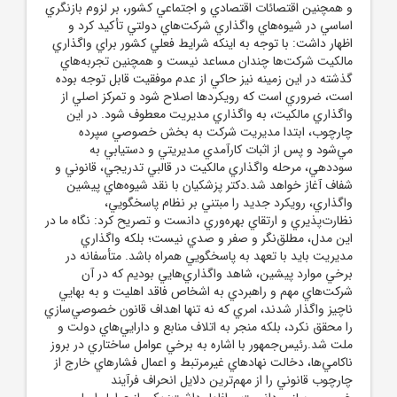
و همچنين اقتصائات اقتصادي و اجتماعي کشور، بر لزوم بازنگري
اساسي در شيوه‌هاي واگذاري شرکت‌هاي دولتي تأکيد کرد و
اظهار داشت: با توجه به اينکه شرايط فعلي کشور براي واگذاري
مالکيت شرکت‌ها چندان مساعد نيست و همچنين تجربه‌هاي
گذشته در اين زمينه نيز حاکي از عدم موفقيت قابل توجه بوده
است، ضروري است که رويکردها اصلاح شود و تمرکز اصلي از
واگذاري مالکيت، به واگذاري مديريت معطوف شود. در اين
چارچوب، ابتدا مديريت شرکت به بخش خصوصي سپرده
مي‌شود و پس از اثبات کارآمدي مديريتي و دستيابي به
سوددهي، مرحله واگذاري مالکيت در قالبي تدريجي، قانوني و
شفاف آغاز خواهد شد.دکتر پزشکيان با نقد شيوه‌هاي پيشين
واگذاري، رويکرد جديد را مبتني بر نظام پاسخگويي،
نظارت‌پذيري و ارتقاي بهره‌وري دانست و تصريح کرد: نگاه ما در
اين مدل، مطلق‌نگر و صفر و صدي نيست؛ بلکه واگذاري
مديريت بايد با تعهد به پاسخگويي همراه باشد. متأسفانه در
برخي موارد پيشين، شاهد واگذاري‌هايي بوديم که در آن
شرکت‌هاي مهم و راهبردي به اشخاص فاقد اهليت و به بهايي
ناچيز واگذار شدند، امري که نه تنها اهداف قانون خصوصي‌سازي
را محقق نکرد، بلکه منجر به اتلاف منابع و دارايي‌هاي دولت و
ملت شد.رئيس‌جمهور با اشاره به برخي عوامل ساختاري در بروز
ناکامي‌ها، دخالت نهادهاي غيرمرتبط و اعمال فشارهاي خارج از
چارچوب قانوني را از مهم‌ترين دلايل انحراف فرآيند