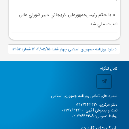
با حکم رئيس‌جمهورعلي لاريجاني دبير شوراي عالي
امنيت ملي شد
دانلود روزنامه جمهوری اسلامی چهار شنبه 1404/05/15 شماره 13152
کانال تلگرام
شماره های تماس روزنامه جمهوری اسلامی
دفتر مرکزی: 02177644420
ثبت و پذیرش آگهی: 02177644410
روابط عمومی: 02177644409
لینک های کاربردی