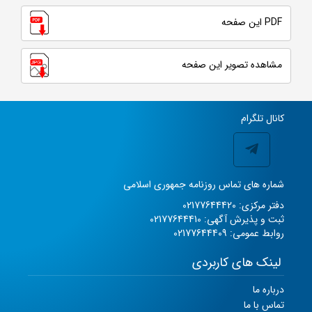
PDF این صفحه
مشاهده تصویر این صفحه
کانال تلگرام
شماره های تماس روزنامه جمهوری اسلامی
دفتر مرکزی: 02177644420
ثبت و پذیرش آگهی: 02177644410
روابط عمومی: 02177644409
لینک های کاربردی
درباره ما
تماس با ما