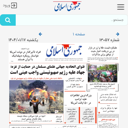
ورود
صفحه 1
شماره 13057
یکشنبه 1404/01/17