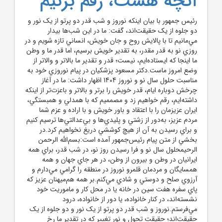
آنچه هست، رقم بزنيم
رئيس جمهور با بيان اينکه نوروز و شب قدر دو پرتو از يک نور و
دو جلوه‌ از يک حقيقت‌اند، گفت: ما در اين شب‌ها بيدار
مي‌مانيم تا با پالايش روح و جان خويش، انساني تازه‌ شويم و در
روزي نو به قدر مقدر، به تقدير خويش برسيم، اما قدر ما و وطن
ما اينجا که ايستاده‌ايم، نيست؛ قدر و تقدير ما بالاتر و والاتر از
وضع امروز ماست.دکتر مسعود پزشکيان در پيام نوروزي خود به
مناسبت حلول سال نو و نوروز 1404 اظهار داشت: ما در آغاز
چرخش دوباره ايام، قدر خويش را برتر و بالاتر و باعزت‌تر از اينکه
داشته‌ايم، رقم خواهيم زد و مصمميم که با همدلي و همبستگي،
ايران عزيزمان را با اعتقاد و باور خويش و با اراده و عزم شما
مردم عزيز، به‌دور از زشتي و پليدي‌ها و بي‌عدالتي‌‌ها ترسيم کنيم
و براي رسيدن به آن از هيچ کوششي دريغ نخواهيم کرد.در
بخشي از متن پيام رئيس‌جمهور آمده است:بسم‌الله الرحمن
الرحيمحلول سال نو و فرا رسيدن روز نو، در شب قدر، براي همه
ايرانيان در وطن و بيرون از وطن، در هر جاي جهان و همه
همسايگان و مردمان قلمرو نوروز در منطقه را گرامي مي‌دارم و
آرزوي صلح و دوستي و شادي مي‌کنم.بر همه هم‌ميهنان عزيز که
پاي سفره هفت سين در خانه يا در محل کار و ماموريت خود
نشسته‌اند، در کنار خانواده، يا دور از خانواده، درود
مي‌فرستم.نوروز و شب قدر دو پرتو از يک نور و دو جلوه‌ از يک
حقيقت‌اند؛ حقيقت تحول و نور تغيير که در تقدير ما رخ