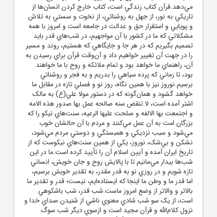
مي‌دهد.قرآن کتاب زندگي است، کتاب خارج کردن انسان‌ها از
تاريکي به نور، از جهل به روشنائي، از نخوت و سستي به تلاش
و پويايي و استقرار حق و عدالت در جامعه است و امروز با همه
مشکلاتي که ما در کشور با آن مواجهيم، در شب‌هاي قدر بايد
تصميم بگيريم که در هر جا و جايگاهي که هستيم، روند و مسير
را در جهت آن تغيير خواهيم داد و آن‌وقت قرآن براي رسيدن به
آن، راهنماي ما خواهد بود و تمام ملائکه و روح با ما خواهند
بود، تا زماني که پرده سياهي را بدريم و به فجر و روشنائي
برسيم.نوروز نيز با همين نگاه، روز نو و فصلي تازه‌ در مقابل ما
خواهد گشود و همان‌گونه که در دستور مولا علي(ع) به مالک
اشتر آمده است، لا تنقض سنه صالحه عمل بها صدور هذه الامه
و اجتمعت بها الالفه و صلحت عليها الرعيه، سنت‌هاي نيکو را که
بزرگان امت به آن عمل مي‌کنند و مردم با آن حالشان خوب
مي‌شود و سبب نزديکي و همبستگي و دوستي مردم مي‌شود،
نشکن و بي‌شک، نوروز، يکي از همين سنت‌هاي نيکوست که از
تاريخ ايران آمده و آيين اسلام آن را تأييد کرده است.ما در اين
شب‌ها بيدار مي‌مانيم تا با پالايش روح و جان خويش، انساني
تازه‌ شويم و در روزي نو به قدر مقدر، به تقدير خويش برسيم،
اما قدر ما و وطن ما اينجا که ايستاده‌ايم، نيست؛ قدر و تقدير ما
بالاتر و والاتر از وضع امروز ماست.شب قدر، شب باشکوهي
است، از يک سو شب شادي معنوي ناشي از شنيدن صداي خدا و
نزول کلام‌الله و قرآن مجيد است و ازسوي ديگر شب سوگ