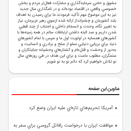
مشوق و حامي سرمايه‌گذاري و مشارکت فعال‌تر مردم و بخش
خصوصي واقعي در اقتصاد بوده‌اند و در نامگذاري سال جديد
نيز به اين موضوع مهم تأکيد فرمودند.ما براي رسيدن به اهداف
بلند کشورمان و چشم‌انداز ارائه شده ازسوي رهبر عزيزمان، نياز
به تغيير نگاه، وحدت و انسجام داخلي و اجتناب از چند قطبي
شدن داريم و صد البته داشتن ارتباطات سالم در همه زمينه‌ها با
کشورهاي همسايه در اولويت اول ما و سپس با تمام کشورهاي
دنيا، براي برپايي دنيايي مملو از صلح و برادري و انسانيت و
به‌دور از وحشت و قتل‌عام و کشتارهاي وحشيانه جنايتکاران و
ستمگران، مطلوب ماست و براي اين هدف در طي روزهاي سال
نو تلاش خواهيم کرد که دائم نو به نو شويم.
عناوین این صفحه
آمريکا تحريم‌هاي تازه‌اي عليه ايران وضع کرد
موافقت ايران با درخواست رافائل گروسي براي سفر به