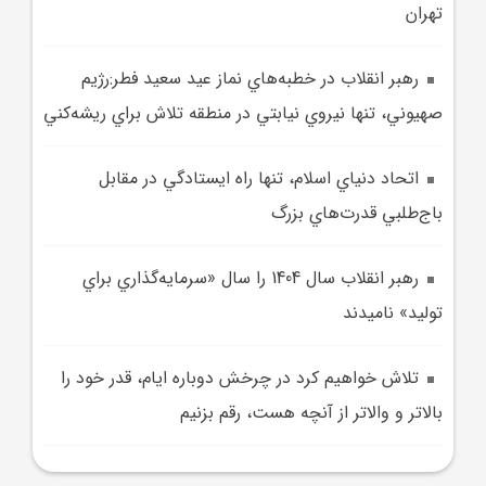
تهران
رهبر انقلاب در خطبه‌هاي نماز عيد سعيد فطر:رژيم
صهيوني، تنها نيروي نيابتي در منطقه تلاش براي ريشه‌کني
اتحاد دنياي اسلام، تنها راه ايستادگي در مقابل
باج‌طلبي قدرت‌هاي بزرگ
رهبر انقلاب سال 1404 را سال «سرمايه‌گذاري براي
توليد» ناميدند
تلاش خواهيم کرد در چرخش دوباره ايام، قدر خود را
بالاتر و والاتر از آنچه هست، رقم بزنيم