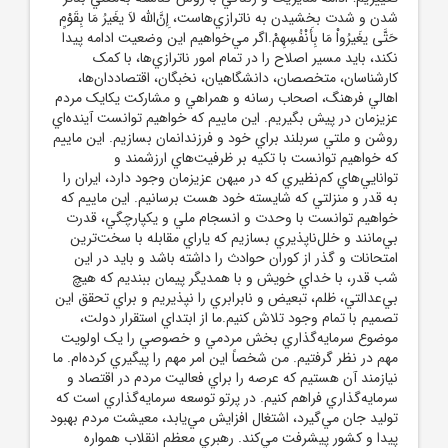
شدن و شدت بخشيدن به ناترازي‌هاست، إِنَّ‌الله لاَ يغَيرُ مَا بِقَوْمٍ
حَتَّى يغَيرُواْ مَا بِأَنْفُسِهِمْ.اگر مي‌خواهيم اين وضعيت ادامه پيدا
نکند، بايد مسير اصلاح را در تمام امور ناترازي‌ها، با کمک
کارشناسان، متخصصان، دانشگاهيان، نخبگان، اقتصاددان‌ها،
اهالي فرهنگ، اصحاب رسانه و همراهي و مشارکت يکايک مردم
عزيزمان در پيش بگيريم. اين ماييم که خواهيم توانست آينده‌اي
روشن و ملتي سربلند براي خود و فرزندانمان بسازيم. اين ماييم
که خواهيم توانست با تکيه بر ظرفيت‌هاي ارزشمند و
توانايي‌هاي کم‌نظيري که در ميهن عزيزمان وجود دارد، ايران را
به قدر و منزلتي که شايسته خود هست برسانيم. اين ماييم که
خواهيم توانست با وحدت و انسجام ملي و يکپارچگي، قدرت
بي‌مانند و خلل‌ناپذيري بسازيم که ياراي مقابله با سخت‌ترين
امتحانات و گذر از کوران حوادث را داشته باشد و بايد در اين
شب قدر، با خداي خويش و با همديگر پيمان ببنديم که هيچ
بي‌عدالتي، ظلم، تبعيض و نابرابري را نپذيريم و براي تحقق اين
تصميم با تمام وجود تلاش کنيم.ما از ابتداي استقرار دولت،
موضوع سرمايه‌گذاري بخش مردمي و خصوصي را يک اولويت
مهم در نظر گرفتيم. من شخصاً اين امر مهم را پيگيري کرده‌ام. ما
نيازمند آن هستيم که عرصه را براي فعاليت مردم در اقتصاد و
سرمايه‌گذاري فراهم کنيم. در پرتو توسعه سرمايه‌گذاري است که
توليد جان مي‌گيرد، اشتغال افزايش مي‌يابد، معيشت مردم بهبود
پيدا و کشور پيشرفت مي‌کند. رهبري معظم انقلاب همواره