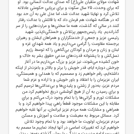
شهادت مولاي متقيان علي(ع) که صداي عدالت انساني بود. او
که براي وحدت، 25 سال سکوت و براي برپايي حکومتي عادلانه
تلاش کرد و نهايتا شهيد عدالت شد، اما عدل علي به آن حد بود
که در هنگامه شهادت هم فرمان داد که با قاتلش با عدالت رفتار
کنند.در سالي که گذشت، همه ما سختي‌ها و مرارت‌هايي را از سر
گذرانديم. ياد رئيس‌جمهور پرتلاش و خستگي‌ناپذير، شهيد
رئيسي عزيز و جمعي از خدمتگزاران و همراهان ايشان و رهبران
برجسته مقاومت را گرامي مي‌داريم و ياد همه شهداي غزه و
لبنان و زنان و مردان و کودکان بي‌گناهي را که توسط رژيم
نسل‌کش و با پشتوانه قدرت‌هاي مدعي حقوق بشر به خاک و
خون کشيده مي‌شوند، نيز عزيز و بزرگ مي‌داريم.ما در آغاز
چرخش دوباره ايام، قدر خويش را برتر و بالاتر و باعزت‌تر از اينکه
داشته‌ايم، رقم خواهيم زد و مصمميم که با همدلي و همبستگي،
ايران عزيزمان را با اعتقاد و باور خويش و با اراده و عزم شما
مردم عزيز، به‌دور از زشتي و پليدي‌ها و بي‌عدالتي‌‌ها ترسيم کنيم
و براي رسيدن به آن از هيچ کوششي دريغ نخواهيم کرد.من
مشکلات تورم و گراني‌ها را با تمام وجود درک مي‌کنم و براي
مقابله با اين مشکلات موجود قطعاً راهي پيدا خواهيم کرد و با
همراهي و مشارکت همه مردم عزيز ايرانمان، بر آنها غلبه خواهيم
کرد. مسائل مربوط به معيشت و سلامت و آموزش و مسکن
مردم عزيزمان، اولويت ما خواهد بود و با تمام وجود تلاش
خواهيم کرد که تغييرات اساسي در آنها ايجاد نماييم.ما مصمم به
تغييريم؛ ادامه مديريت و زندگي با روش گذشته به‌معني بدتر