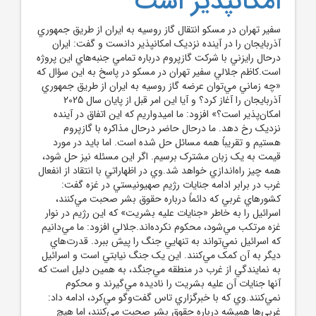
امکانپذير است
سفير تهران در مسکو انتقال گاز روسيه به ايران از طريق جمهوري
آذربايجان را در آينده نزديک امکانپذير دانست و گفت: ايران
درحال رايزني با شرکت گازپروم درباره تمامي جنبه‌هاي اين پروژه
است.کاظم جلالي سفير تهران در مسکو در پاسخ به اين سؤال که
«چه زماني مي‌توان عرضه گاز روسيه به ايران از طريق جمهوري
آذربايجان را آغاز کرد؟ و آيا اين امر قبل از پايان سال 2025
امکان‌پذير است؟» افزود: ما اميدواريم که اين اتفاق در آينده
نزديک رخ دهد. ما درحال حاضر درحال مذاکره با گازپروم
هستيم و تقريباً همه مسائل حل شده است. اما بايد در مورد
قيمت به يک زبان مشترک برسيم. اگر اين مسئله نيز حل شود،
همه چيز راه‌اندازي خواهد شد.وي در اظهاراتي با انتقاد از انفعال
غرب در برابر ادامه جنايات رژيم صهيونيستي در غزه گفت:
کشورهاي غربي که دائماً درباره حقوق بشر صحبت مي‌کنند،
اسرائيل را به خاطر «جنايات عليه بشريت» که اين رژيم در نوار
غزه مرتکب مي‌شود، محکوم نکرده‌اند.جلالي افزود: ما مي‌دانيم
که اسرائيل نمي‌تواند به تنهايي جنگ را پيش ببرد. قدرت‌هاي
ديگر به آن کمک مي‌کنند. اين يک جنگ نيابتي است و اسرائيل
به نمايندگي از غرب در منطقه مي‌جنگد، به همين دليل است که
آنها جنايات آن عليه بشريت را ناديده مي‌گيرند و محکوم
نمي‌کنند.وي که با خبرگزاري تاس گفت‌وگو مي‌کرد، ادامه داد:
غربي‌ها هميشه درباره حقوق بشر صحبت مي‌کنند، اما هيچ