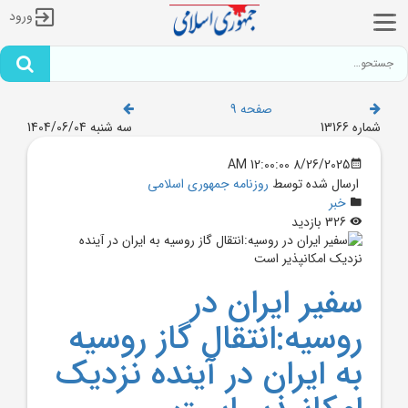
ورود
صفحه 9
شماره 13166
سه شنبه 1404/06/04
8/26/2025 12:00:00 AM
ارسال شده توسط
روزنامه جمهوری اسلامی
خبر
326 بازدید
سفير ايران در
روسيه:انتقال گاز روسيه
به ايران در آينده نزديک