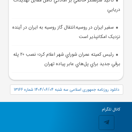
تأکيد سرلشکر حاتمي بر آمادگي کامل مقابل تهديدات
دريايي
سفير ايران در روسيه:انتقال گاز روسيه به ايران در آينده
نزديک امکانپذير است
رئيس کميته عمران شوراي شهر اعلام کرد؛ نصب 20 پله
برقي جديد براي پل‌هاي عابر پياده تهران
دانلود روزنامه جمهوری اسلامی سه شنبه 1404/06/04 شماره 13166
کانال تلگرام