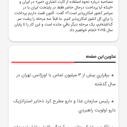
مصاحبه درباره نحوه استفاده از کارت اعتباري «مير» در ايران و
«اينکه آيا پرداخت درحال حاضر فقط در پايتخت ايران يا در
سراسر کشور امکان‌پذير است؟» گفت: اکنون قصد داريم پرداخت
را براي کل کشور امکان‌پذير کنيم. ما قبلاً سه مرحله را پشت سر
گذاشته‌ايم، يک مرحله ديگر باقي مانده است و اين کار را تا پايان
سال 2025 انجام خواهيم داد.
عناوین این صفحه
برقراري بيش از 3 ميليون تماس با اورژانس تهران در
سال گذشته
رئيس سازمان غذا و دارو مطرح کرد ذخاير استراتژيک
دارو اولويت راهبردي