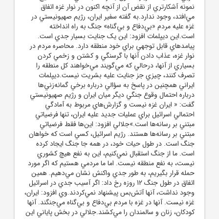
نمونه آشکارتري از نقض آن از آنچه اکنون در نوار غزه اتفاق
مي‌افتد، وجود ندارد.به گفته سفير ايران، رژيم صهيونيستي در
غزه عليه مردم «بي‌دفاع و بي‌گناه» جنگ به راه انداخته
است.اين ديپلمات افزود: اين يک جنايت بسيار جدي است.
پيامدهاي قابل توجهي براي خود منطقه دارد. محاصره مردم در
نوار غزه، عذاب دادن آنها با گرسنگي و کشتن و زخمي کردن
بسياري از آنها، درحالي که مي‌گويند مي‌خواهند کل منطقه را
تصرف کنند، چيزي جز جنايت عليه بشريت نيست.ديپلمات
ايراني همچنين در پاسخ به سؤالي درباره برخي گمانه‌زني‌ها
درباره احتمال وقوع جنگي ديگر ميان ايران و رژيم صهيونيستي
گفت: « ايران غزه نيست و گزارش‌هاي مربوط به آمادگي
احتمالي اسرائيل براي عمليات جديد عليه ايران، تنها فرضياتي
مبتني بر رسانه‌ها است.»جلالي افزود: اين‌ها فقط فرضياتي
مبتني بر رسانه‌ها هستند. رژيم اسرائيل، کسي است که خواهان
جنگ است. در طول حيات خود، در همه جا جنگ ايجاد کرده
است. ما از جنگ استقبال نمي‌کنيم، اين به نفع هيچ کشوري
نيست، به نفع منطقه نيست. اما ما مردمي هستيم که اگر مورد
حمله قرار بگيريم، به طور جدي واکنش نشان مي‌دهيم. همين
اتفاق در طول جنگ 12 روزه رخ داد: اگر آسيب جدي در اسرائيل
وجود نداشت، آنها آتش‌بس پيشنهاد نمي‌کردند.وي افزود: ايران،
غزه نيست. آنها در غزه با مردم بي‌دفاع و بي‌گناه مي‌جنگند. آنها
کودکان، زنان و سالمندان را مي‌کشند.جلالي در بخش پاياني اين