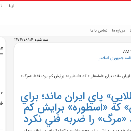
ایتا
تل
درباره ما
تماس با ما
سه شنبه 1404/06/04
عن
نامه جمهوری اسلامی
ايي» پاي ايران ماند؛ براي
که
» که «اسطوره» برايش کم
فن
 «مرگ» را ضربه فني نکرد
از «اسطوره» در ورزش ايران وجود داشت و تنها يک نفر مي‌توانست آن