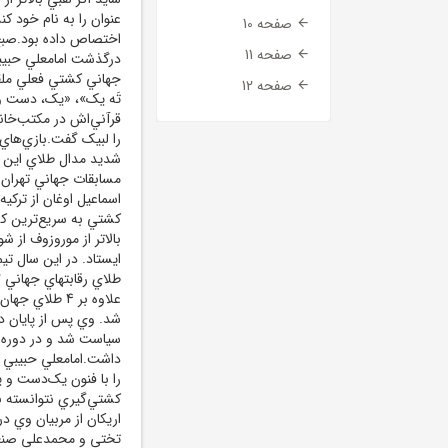
عنوان را به نام خود کن
صفحه 10
صفحه 11
جهاني کشتي فعلي ملقب
صفحه 12
تَه يک»، «يک، دست و ي
بالاتر از موروزوف از 
ايستاد. در اين سال ت
شد. وي پس از پايان د
سياست شد و در دوره‌ا
داشت.امامعلي حبيبي قه
کشتي‌گيري نتوانسته با
اريکان از مربيان وي د
تختي و محمدعلي صنعتک