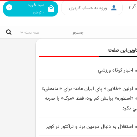
سبد خرید
گرام
0
ورود به حساب کاربری
0
تومان
اوین این صفحه
اخبار کوتاه ورزشي
اولين «طلايي» پاي ايران ماند؛ براي «امامعلي»
 «اسطوره» برايش کم بود؛ فقط «مرگ» را ضربه
ي نکرد
استقلال به دنبال دومين برد و تراکتور در کوير