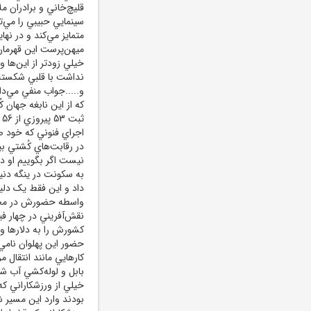
قليچ‌خاني و برادران م
سينمايي حبيبي را مي‌ت
متمايز مي‌کند و در ن
خيلي زودتر از اين‌ها 
نداشت با قلبي شکسته ب
و.....جواب منفي مي‌د
که از اين نابغه جهان 
ث
در رقابت‌هاي کُشتي بي
نيست اگر بگوييم او 
به سکونت در ينگه دني
داد و اين فقط يک دليل
واسطه حضورش در مجلس
نقش‌آفريني در چهار في
کشورش را به دلارها و 
حضور اين پهلوان نامي
کارهايي مانند انتقال 
بابل و لوله‌کشي آب شر
خيلي از ورزشکاراني ک
بودند وارد اين مسير 