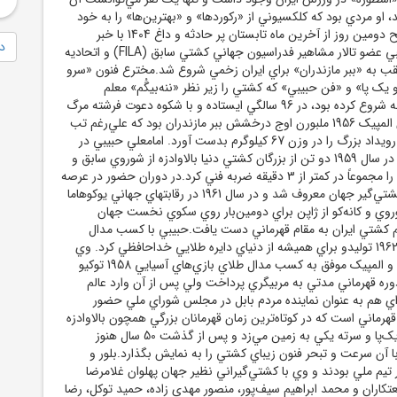
د، او مردي بود که کلکسيوني از «رکوردها» و «بهترين‌ها» را به خود
اختصاص داده بود.صبح دومين روز از آخرين ماه تابستان پر حادثه و داغ 1404 با خبر
دا
درگذشت امامعلي حبيبي عضو تالار مشاهير فدراسيون جهاني کشتي سابق (FILA) و اتحاديه
 به «ببر مازندران» براي ايران زخمي شروع شد.مخترع فنون «سرو
ک پا» و «فن حبيبي» که کشتي را زير نظر «ننه‌بيگُم» معلم
قرآني‌اش در مکتب‌خانه شروع کرده بود، در 96 سالگي ايستاده و با شکوه دعوت فرشته مرگ
را لبيک گفت.بازي‌هاي المپيک 1956 ملبورن اوج درخشش ببر مازندران بود که علي‌رغم تب
شديد مدال طلاي اين رويداد بزرگ را در وزن 67 کيلوگرم بدست آورد. امامعلي حبيبي در
مسابقات جهاني تهران در سال 1959 دو تن از بزرگان کشتي دنيا بالاوادزه از شوروي سابق و
اسماعيل اوغان از ترکيه را مجموعاً در کمتر از 3 دقيقه ضربه فني کرد.در دوران حضور در عرصه
کشتي به سريع‌ترين کشتي‌گير جهان معروف شد و در سال 1961 در رقابتهاي جهاني يوکوهاما
شوروي و کانه‌کو از ژاپن براي دومين‌بار روي سکوي نخست جهان
يم کشتي ايران به مقام قهرماني دست يافت.حبيبي با کسب مدال
طلاي رقابتهاي جهاني 1962 توليدو براي هميشه از دنياي دايره طلايي خداحافظي کرد. وي
علاوه بر 4 طلاي جهان و المپيک موفق به کسب مدال طلاي بازي‌هاي آسيايي 1958 توکيو
وره قهرماني مدتي به مربيگري پرداخت ولي پس از آن وارد عالم
ي هم به عنوان نماينده مردم بابل در مجلس شوراي ملي حضور
رماني است که در کوتاه‌ترين زمان قهرمانان بزرگي همچون بالاوادزه
را با فنون يک‌دست و يک‌پا و سرته يکي به زمين مي‌زد و پس از گذشت 50 سال هنوز
 آن سرعت و تبحر فنون زيباي کشتي را به نمايش بگذارد.بلور و
ر تيم ملي بودند و وي با کشتي‌گيراني نظير جهان پهلوان غلامرضا
اران و محمد ابراهيم سيف‌پور، منصور مهدي زاده، حميد توکل، رضا