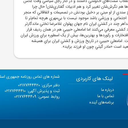
 انقلاب سمت‌هاي حکومتي داشتند و در کنار رجل سياسي وقت عکس
دها هم نگرش‌شان تغيير کرد و هم ادبيات گفتاري‌شان! حال چرا
 سندي از او مبني بر دخيل بودنش در تصميمات و اتفاقاتي که منجر
جتماعي و ورزشي باشد موجود نيست با بي‌مهري هرچه تمام‌تر تا
هر چند در کشتي ايران نام جهان پهلوان غلامرضا تختي ماندگارتر
د کشتي معرفي مي‌کنند اما امامعلي حبيبي هم در همان رديف قرار
افتخارات و رکوردها و بهترين‌ها، بيش از يک اسطوره براي ورزش ايران
ست. امامعلي حبيبي در تاريخ ورزش و کشتي ايران براي هميشه
يد است «مادر گيتي چون او فرزند بزايد».
شماره های تماس روزنامه جمهوری اسل
لینک های کاربردی
دفتر مرکزی: 02177644420
درباره ما
ثبت و پذیرش آگهی: 02177644410
تماس با ما
روابط عمومی: 02177644409
برنامه‌های آینده