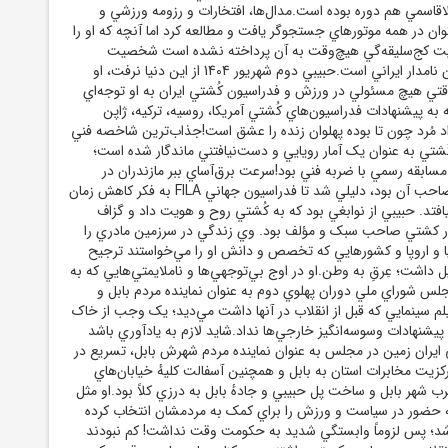
لاقاسمي هم دوره بوده است.مدال‌ها، افتخارات و رزومه ورزشي و
وان در همه موتورهاي جستجوگر يافت و مطالعه کرد اما آنچه که او را
هايت کج‌سليقه‌گي هيچ‌وقت به آن پرداخته نشده است شخصيت
ميهن‌پرست اين قهرمان نامدار ايراني است.حبيبي دوم شهريور 1404 از اين دنيا نرفت، او
وقتي هيچ مسئولي در ورزش و فدراسيون کُشتي ايران به او توجه‌اي
ه پيشنهادات فدراسيون‌هاي کُشتي آمريکا، روسيه، ترکيه، ژاپن
اد مُرد چون تا بوده پهلوان زنده را عشق است!جذاب‌ترين شاخصه فني
کُشتي به عنوان يک آمار رويايي و دست‌نيافتني ماندگار شده است؛
بت 53 پيروزي از 56 مسابقه رسمي با ضربه فني بود!سرعت برق‌آساي ببر مازندران در
اجراي فنوني که خود صاحب آن بود، دليلي شد تا فدراسيون جهاني FILA به فکر کاهش زمان
افتد. حبيبي از نوابغي بود که به کُشتي روح و هويت داد و گزاف
در کشتي صاحب سبک و مؤلف بود. وي زندگي در سرزمين مادري را
ا و اروپا و کشورهايي که تخصص و دانش او را مي‌خواستند ترجيح
 داشت؛ عِرقِ به وطن.او در اوج بي‌توجهي‌ها و ناملايمتي‌هايي که به
 شوراي ملي دوران پهلوي دوم به عنوان نماينده مردم بابل و
لم سينمايي که قبل از انقلاب در آنها داشت مي‌ديد؛ يک وجب از خاک
پيشنهادات وسوسه‌انگيز خارجي‌ها نداد.شايد لازم به يادآوري باشد
 ايران زمين در مجلس به عنوان نماينده مردم شهرش بابل، تسريع در
مرکزيت مخابرات استان به بابل و همچنين آسفالت کليهٔ خيابان‌هاي
ب شهر بابل و ساخت پل حبيبي و جادهٔ بابل به درزي کلاً بود.او مثل
ه حضور در سياست و ورزش را براي کمک به مردمشان انتخاب کرده
شد؛ پس لزوماً وابستگي شديد به حکومت وقت نداشت! کم نبودند