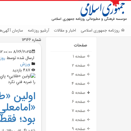
موسسه فرهنگی و مطبوعاتی روزنامه جمهوری اسلامی
روزنامه جمهوری اسلامی
اخبار و مقالات
آرشیو روزنامه
سازمان آگهی‌ها
شماره 13166
صفحات
8/26/2025 12:00:00 AM
صفحه 1
ارسال شده توسط
روز
ورزش
صفحه 2
487 بازدید
صفحه 3
صفحه 4
اولين «طل
صفحه 5
صفحه 6
«امامعلي
صفحه 7
بود؛ فقط
صفحه 8
صفحه 9
شايد اگر لقبي بالاتر 