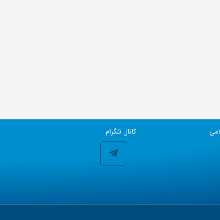
امی
کانال تلگرام