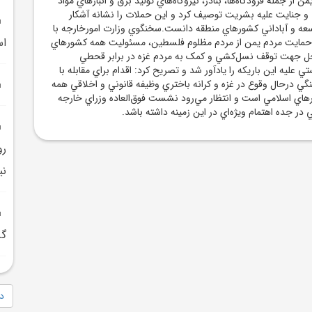
 از جمله فرودگاه‌ها، بنادر، نيروگاه‌هاي توليد برق و انبارهاي مواد
و جنايت عليه بشريت توصيف کرد و اين حملات را نشانه آشکار
عه و آباداني کشورهاي منطقه دانست.سخنگوي وزارت امورخارجه با
ا
حمايت مردم يمن از مردم مظلوم فلسطين، مسئوليت همه کشورهاي
اجل جهت توقف نسل‌کشي و کمک به مردم غزه در برابر قحطي
 عليه اين باريکه را يادآور شد و تصريح کرد: اقدام براي مقابله با
ي درحال وقوع در غزه و کرانه باختري وظيفه قانوني و اخلاقي همه
اي اسلامي است و انتظار مي‌رود نشست فوق‌العاده وزراي خارجه
در جده اهتمام ويژه‌اي در اين زمينه داشته باشد.
رو
ني
گر
دا