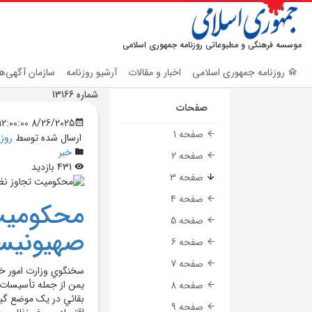
موسسه فرهنگی و مطبوعاتی روزنامه جمهوری اسلامی
روزنامه جمهوری اسلامی
اخبار و مقالات
آرشیو روزنامه
سازمان آگهی‌ها
شماره 13166
صفحات
8/26/2025 12:00:00 AM
صفحه 1
ارسال شده توسط
روز
خبر
صفحه 2
431 بازدید
صفحه 3
صفحه 4
محکوميت 
صفحه 5
صهيونيست
صفحه 6
صفحه 7
سخنگوي وزارت امور خا
يمن از جمله تأسيسات ز
صفحه 8
بقائي در يک موضع گير
صفحه 9