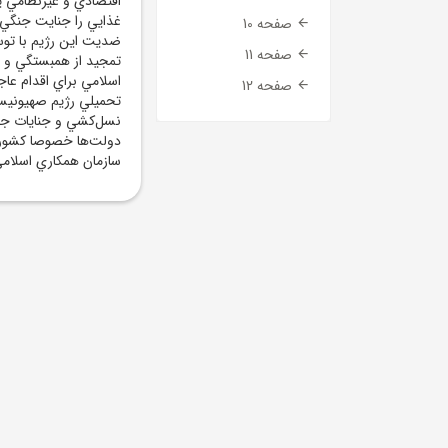
اقتصادي و غيرنظامي يمن
غذايي را جنايت جنگي 
صفحه 10
ضديت اين رژيم با توس
صفحه 11
تمجيد از همبستگي و 
اسلامي براي اقدام ع
صفحه 12
تحميلي رژيم صهيونيستي
نسل‌کشي و جنايات جنگ
دولت‌ها خصوصا کشوره
سازمان همکاري اسلامي 