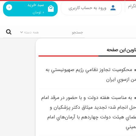
سبد خرید
گرام
0
ورود به حساب کاربری
0
تومان
اوین این صفحه
محکوميت تجاوز نظامي رژيم صهيونيستي به
ن ازسوي ايران
به مناسبت هفته دولت و با حضور در مرقد امام
حل انجام شد؛ تجديد ميثاق دکتر پزشکيان و
ضاي هيئت دولت چهاردهم با آرمان‌هاي امام
يني