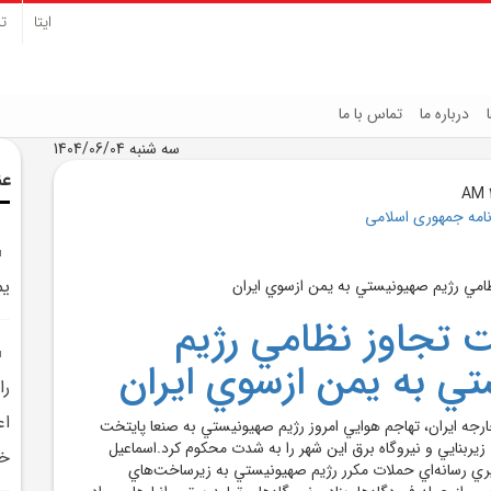
ایتا
تل
درباره ما
تماس با ما
سه شنبه 1404/06/04
عن
نامه جمهوری اسلامی
يم
تجاوز نظامي رژيم
ي به يمن ازسوي ايران
را
اع
رجه ايران، تهاجم هوايي امروز رژيم صهيونيستي به صنعا پايتخت
يربنايي و نيروگاه برق اين شهر را به شدت محکوم کرد.اسماعيل
خم
ي رسانه‌اي حملات مکرر رژيم صهيونيستي به زيرساخت‌هاي