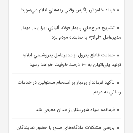
فرياد خاموش زاگرس وقتي ريه‌هاي ايلام مي‌سوزد!
تشريح طرح‌هاي پايدار فولاد آلياژي ايران در ديدار
مديرعامل «فولاژ» با نماينده مردم يزد
حمايت قاطع پترول از مديرعامل پتروشيمي ايلام؛
توليد پلي‌اتيلن به 100 درصد ظرفيت خواهد رسيد
تأکيد فرماندار رودبار بر انسجام مسئولين در خدمات
رساني به مردم
فرمانده سپاه شهرستان زاهدان معرفي شد
بررسي مشکلات دادگاه‌هاي صلح با حضور نمايندگان