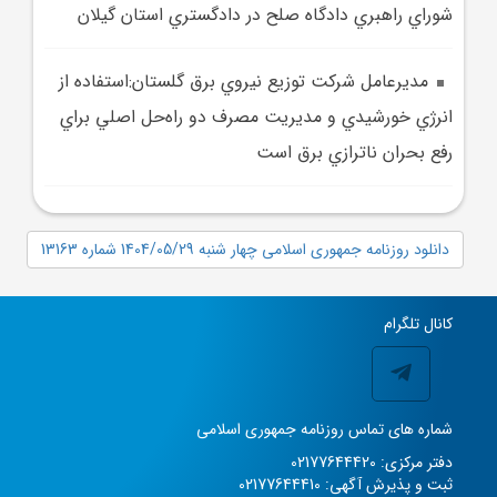
شوراي راهبري دادگاه صلح در دادگستري استان گيلان
مديرعامل شرکت توزيع نيروي برق گلستان:استفاده از
انرژي خورشيدي و مديريت مصرف دو راه‌حل اصلي براي
رفع بحران ناترازي برق است
دانلود روزنامه جمهوری اسلامی چهار شنبه 1404/05/29 شماره 13163
کانال تلگرام
شماره های تماس روزنامه جمهوری اسلامی
دفتر مرکزی: 02177644420
ثبت و پذیرش آگهی: 02177644410