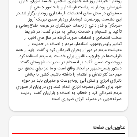
رودبار - خبرنگار روزنامه جمهوري اسلامي: جلسه شوراي اداري
شهرستان رودبار به رياست فرماندار و با حضور جمعي از
مسئولان در محل سالن اجتماعات فرمانداري رودبار برگزار شد.در
اين نشست پورحضرت فرماندار رودبار ضمن تبريک "روز
خبرنگار" و قدر داني از زحمات خبرنگاران در عرصه اطلاع‌رساني و
تأکيد بر انسجام و خدمات رساني به مردم گفت: در شرايط
سخت اقتصادي و اقدامات صورت‌گرفته در سال‌هاي اخير، از
تدابير رئيس‌جمهور، استاندار، مردم و اصناف در حمايت از
معيشت مردم در دوران بحران قدرداني کرد و گفت: بايد از همه
ظرفيت‌ها در چارچوب قانون براي خدمت به مردم استفاده کرد.
پورحضرت ضمن تأکيد بر انسجام در مديريت شهرستان گفت:
دستور رئيس‌جمهور بر ايجاد وفاق است و ما نيز براي تحقق اين
مهم حداکثر تلاش و اهتمام را داشته باشيم. کشور با چالش
ناترازي انرژي و تنش آبي روبه‌روست و مديران بايد در حوزه
خود براي کاهش مصرف انرژي اقدام کنند.وي در پايان از صبوري
مردم قدرداني کرد و خطاب به اصناف و بازاريان گفت: رعايت
صرفه‌جويي در مصرف انرژي ضروري است.
عناوین این صفحه