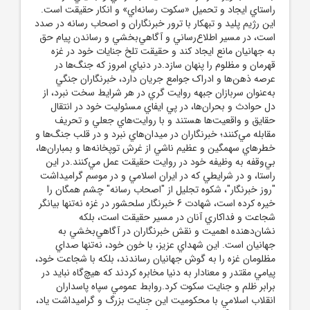
راستاي ايجاد و تحميل «سکوت رسانه‌اي» و انکار حقيقت است.
اين رژيم پليد و تبهکار با ترور خبرنگاران و اصحاب رسانه در صدد
است، در مسير اطلاع‌رساني و آگاهي‌بخشي و رساندن پيام حق
به جهانيان مانع ايجاد کند و حقيقت تلخ جنايات خود در غزه
قهرمان و مظلوم را پنهان سازد.در دنياي امروز که جنگ‌ها در
عرصه ذهن‌ها و ادراک جوامع جريان دارد، خبرنگاران جنگي
به‌عنوان سربازان جبهه روايت گري در هر شرايط سخت نبرد، از
دل حوادث و بحران‌ها، در پي ايفاي مسئوليت خود در انتقال
حقايق و واقعيت‌ها هستند و با روايت‌هاي جعلي و تحريف
مقابله مي‌کنند؛ خبرنگاران در ميدان‌هاي نبرد و در قلب جنگ‌ها و
خطرهاي سهمگين و عظيم ناشي از غرش توپخانه‌ها و بمباران‌ها،
بي‌وقفه به وظيفه خود در روايت حقيقت عمل مي‌کنند.در اين
راستا، و در شرايطي که در ايران اسلامي و در موسم گراميداشت
"روز خبرنگار"، شکوه تجليل از "اصحاب رسانه" چشم همگان را
خيره کرده است، شهادت 6 خبرنگار سلحشور در غزه نه‌تنها بيانگر
شجاعت و فداکاري آنان در مسير حقيقت است، بلکه
نشان‌دهنده اهميت و نقش خبرنگاران در آگاهي‌بخشي به
جهانيان است. اين شهداي عزيز، با خون خود، نه‌تنها صداي
مظلومان غزه را به گوش جهانيان رساندند، بلکه با شجاعت خود،
پيامي مقتدر و معنادار به دنيا مخابره کردند که هيچ‌گاه نبايد در
برابر ظلم و جنايت سکوت کرد.روابط عمومي سپاه پاسداران
انقلاب اسلامي با محکوميت اين جنايت بزرگ و گراميداشت ياد،