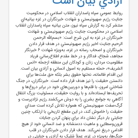
آزادي بيان است
روابط عمومي سپاه پاسداران انقلاب اسلامي در محکوميت
جنايت رژيم صهيونيستي و شهادت خبرنگاران در غزه بيانيه‌اي
منتشر کرد.به گزارش سپاه نيوز، متن بيانيه سپاه پاسداران انقلاب
اسلامي در محکوميت جنايت رژيم صهيونيستي و شهادت
خبرنگاران در غزه به اين شرح است: «بسم‌الله الرحمن
الرحيم.جنايت اخير رژيم صهيونيستي در هدف قرار دادن
خبرنگاران و اصحاب رسانه در غزه، به‌ويژه شهادت 6 خبرنگار
مجاهد، شجاع، فداکار و در خط مقدم اطلاع‌رساني فرياد
مظلوميت مردان، زنان و کودکان اين منطقه ازجمله «انس
الشريف»، حمله مستقيم به اصول انساني و آزادي بيان است.
اين اقدام ظالمانه، نه‌تنها حقوق بشر بلکه حق ملت‌ها براي
دانستن حقيقت را نيز هدف قرار داده است. خبرنگاران، در جنگ
شناختي امروز، با قلم‌ها و دوربين‌هاي خود در برابر دروغ‌ها و
تحريف‌ها ايستاده‌اند و با روايت حقيقت، مسئوليت بزرگ انتقال
آگاهي به جوامع بشري را به دوش مي‌کشند.رژيم نژادپرست و
گرگ‌صفت صهيونيستي که همواره تلاش کرده است صداي
حقيقت را خاموش کند، در اين مقطع تاريخي با ارتکاب چنين
جنايتي بار ديگر نشان داد براي پنهان کردن جنايات
قرون‌وسطايي و ماهيت ددمنشانه و ضد انساني خود از هيچ
اقدامي دريغ نمي‌کند. هدف قرار دادن خبرنگاران در قلب
جنگ‌ها، به‌ويژه در غزه، عملاً شليک به آزادي و جنايتي در