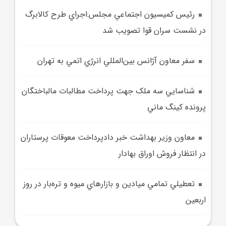
رئيس کميسيون اجتماعي مجلس:اجراي طرح کالابرگ
در نشست سران قوا تصويب شد
سفر معاون آژانس بين‌المللي انرژي اتمي به تهران
شناسايي سه ملک جهت پرداخت مطالبات مالباختگان
پرونده کينگ ماني
معاون وزير بهداشت خبر دادپرداخت معوقات پرستاران
در انتظار فروش اوراق بهادار
تعطيلي تمامي ميادين و بازارهاي ميوه و تره‌بار در روز
اربعين