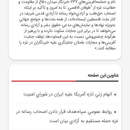
نام و حماسه‌آفريني‌هاي 237 خبرنگار ميدان دفاع از مقاومت و
حقانيت غزه از "طوفان الاقصي: تا به امروز و تأکيد بر اينکه
اصحاب حق‌طلب و آزادي‌خواه رسانه تا آزادي قدس شريف در
کنار ملت فلسطين ايستاده‌اند، از همه ملت‌ها و جوامع جهاني
به‌ويژه نهادها و سازمان‌هاي مدعي حقوق بشر و آزادي رسانه
مي‌خواهد تا در برابر اين جنايات سکوت نکرده و با پرهيز از
هرگونه چشم‌پوشي نسبت به اين قساوت‌ها، توقف جنايت
آفريني‌ها و مجازات عاملان جنايتگري عليه خبرنگاران در غزه را
مطالبه کنند.»
عناوین این صفحه
اتهام زني تازه آمريکا عليه ايران در شوراي امنيت
روابط عمومي سپاه:هدف قرار دادن اصحاب رسانه در
غزه حمله مستقيم به آزادي بيان است