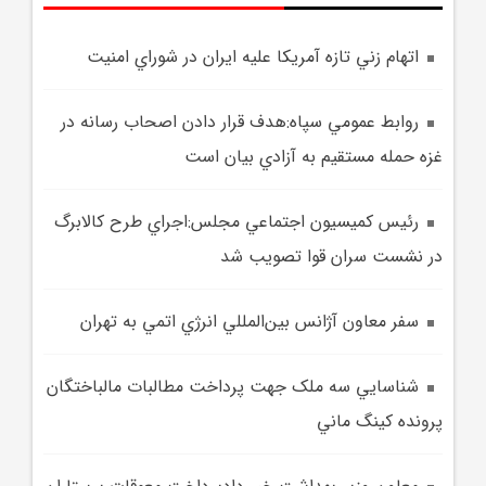
اتهام زني تازه آمريکا عليه ايران در شوراي امنيت
روابط عمومي سپاه:هدف قرار دادن اصحاب رسانه در
غزه حمله مستقيم به آزادي بيان است
رئيس کميسيون اجتماعي مجلس:اجراي طرح کالابرگ
در نشست سران قوا تصويب شد
سفر معاون آژانس بين‌المللي انرژي اتمي به تهران
شناسايي سه ملک جهت پرداخت مطالبات مالباختگان
پرونده کينگ ماني