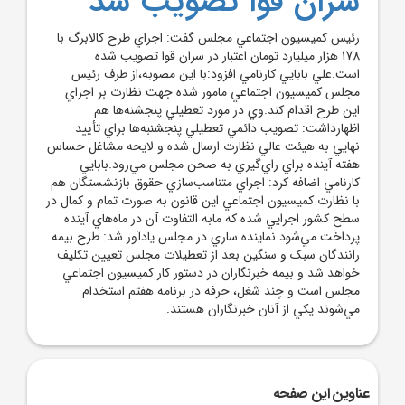
سران قوا تصويب شد
رئيس کميسيون اجتماعي مجلس گفت: اجراي طرح کالابرگ با
178 هزار ميليارد تومان اعتبار در سران قوا تصويب شده
است.علي بابايي کارنامي افزود:با اين مصوبه،از طرف رئيس
مجلس کميسيون اجتماعي مامور شده ‌جهت نظارت بر اجراي
اين طرح اقدام کند.وي در مورد تعطيلي پنجشنه‌ها هم
اظهارداشت: تصويب دائمي تعطيلي پنجشنبه‌ها براي تأييد
نهايي به هيئت عالي نظارت ارسال شده ‌و لايحه مشاغل حساس
هفته آينده براي راي‌گيري به صحن مجلس مي‌رود.بابايي
کارنامي اضافه کرد: اجراي متناسب‌سازي حقوق بازنشستگان هم
با نظارت کميسيون اجتماعي اين قانون به صورت تمام و کمال در
سطح کشور اجرايي شده ‌که مابه التفاوت آن در ماه‌هاي آينده
پرداخت مي‌شود.نماينده ساري در مجلس يادآور شد: طرح بيمه
رانندگان سبک و سنگين بعد از تعطيلات مجلس تعيين تکليف
خواهد شد و بيمه خبرنگاران در دستور کار کميسيون اجتماعي
مجلس است و چند شغل، حرفه در برنامه هفتم استخدام
مي‌شوند يکي از آنان خبرنگاران هستند.
عناوین این صفحه