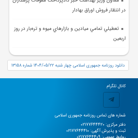
معاون وزير بهداشت خبر دادپرداخت معوقات پرستاران
در انتظار فروش اوراق بهادار
تعطيلي تمامي ميادين و بازارهاي ميوه و تره‌بار در روز
اربعين
دانلود روزنامه جمهوری اسلامی چهار شنبه 1404/05/22 شماره 13158
کانال تلگرام
شماره های تماس روزنامه جمهوری اسلامی
دفتر مرکزی: 02177644420
ثبت و پذیرش آگهی: 02177644410
روابط عمومی: 02177644409