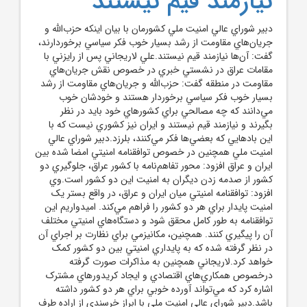
نيازمند قيم‌ نيستند
دبير شوراي عالي امنيت ملي کشورمان با بيان اينکه حزب‌الله و
جريان‌هاي مقاومت از رشد بسيار خوب فکر سياسي برخوردارند،
گفت: آن‌ها نيازمند قيم نيستند.علي لاريجاني پس از رايزني با
مقامات عراق در نشستي خبري در خصوص نقش جريان‌هاي
مقاومت در منطقه گفت: حزب‌الله و جريان‌هاي مقاومت از رشد
بسيار خوب فکر سياسي برخوردار هستند و خودشان خوب
مي‌دانند که چه مصالحي براي کشورهاي خود بايد در نظر
بگيرند و نيازمند قيم نيستند و ايران نيز کشوري نيست که با
اين بادهايي که بعضي‌ها فکر مي‌کنند، بلرزد.دبير شوراي عالي
امنيت ملي همچنين در خصوص توافقنامه امنيتي امضا شده بين
ايران و عراق افزود: محور تفاهم‌نامه با کشور عراق، جلوگيري دو
کشور از صدمه زدن ديگران به امنيت اين دو کشور است.وي
افزود: توافقنامه امنيتي ميان ايران و عراق، در واقع بستر يک
امنيت پايدار براي هر دو کشور را فراهم مي‌کند. اميدواريم اين
توافقنامه به طور کامل محقق شود و دستگاه‌هاي امنيتي مختلف
آن را پيگيري کنند. همچنين، مکانيزمي براي نظارت بر اجراي آن
در نظر گرفته شده که به پايداري امنيتي بين دو کشور کمک
خواهد کرد.لاريجاني همچنين به مذاکرات صورت گرفته
درخصوص همکاري‌هاي اقتصادي و ايجاد کريدورهاي مشترک
اشاره کرد که مي‌تواند آورده خوبي براي هر دو کشور داشته
باشد.دبير شوراي عالي امنيت ملي با ابراز خرسندي از اراده طرف