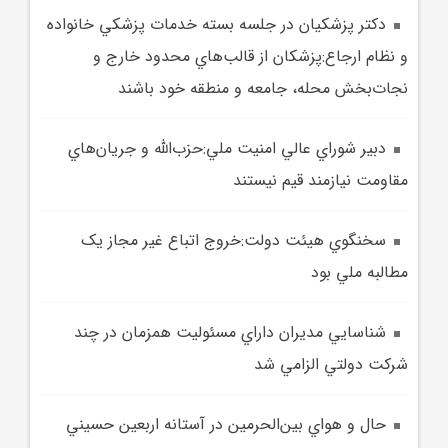
دکتر پزشکيان در جلسه بسته خدمات پزشکي خانواده
و نظام ارجاع:پزشکان از قالب‌هاي محدود خارج و
نجات‌بخش محله، جامعه و منطقه خود باشند
دبير شوراي عالي امنيت ملي:حزب‌الله و جريان‌هاي
مقاومت نيازمند قيم‌ نيستند
سخنگوي هيئت دولت:خروج اتباع غير مجاز يک
مطالبه ملي بود
شناسايي مديران داراي مسئوليت همزمان در چند
شرکت دولتي الزامي شد
حال و هواي بين‌الحرمين در آستانه اربعين حسيني