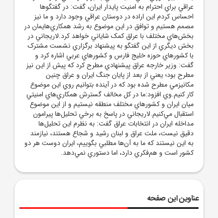
عراقي براي احترام به امنيت پايدار ايران، گفت: در گفتگوها
احساس کردم اين اراده در دوستان عراقي وجود دارد و ما نيز
مصمم هستيم و توافق در اين موضوع به رشد همکاري‌هايمان در
بخش‌هاي مختلف با عراق کمک شاياني خواهد کرد.لاريجاني در
بخش ديگري از اين گفتگو به پيشنهاد برگزاري نشست مشترک
با کشورهاي حوزه خليج فارس و کشورهاي عربي اشاره کرد و
گفت: وزير خارجه عراق پيشنهادي مطرح کرد که پيش از اين نيز
مطرح بود؛ يعني از بعد از پايان جنگ ايران و عراق چنين
مکانيزمي مطرح شده بود که در آينده بتوانيم روي اين موضوع
کار کنيم.وي افزود:ما در کل مخالف گسترش همکاري‌هاي امنيتي
ميان ايران و کشورهاي مختلف منطقه نيستيم و از اين موضوع
استقبال مي‌کنيم.لاريجاني در پاسخ به برخي تحليل‌ها پيرامون
مداخله ايران در انتخابات عراق گفت: به نظرم اين تحليل‌ها
دقيق نيست، ملت عراق و لبنان رشيد و شجاع هستند، نيازمند
به اين نيستند که ما به آن‌ها مطلبي بگوييم، ايران دوست هر دو
کشور است و هم‌فکري دارد، اما دستوري نمي‌دهد.
عناوین این صفحه