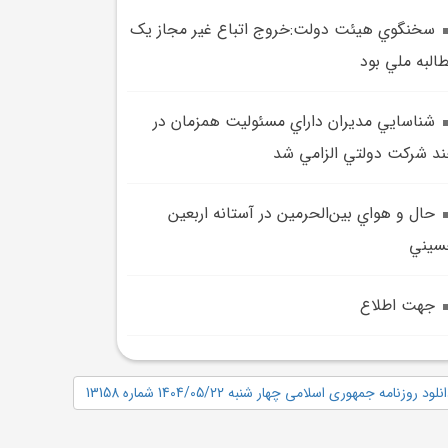
سخنگوي هيئت دولت:خروج اتباع غير مجاز يک
البه ملي بود
شناسايي مديران داراي مسئوليت همزمان در
د شرکت دولتي الزامي شد
حال و هواي بين‌الحرمين در آستانه اربعين
سيني
جهت اطلاع
نلود روزنامه جمهوری اسلامی چهار شنبه 1404/05/22 شماره 13158