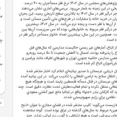
*براساس گزارش مرکز پژوهش‌هاي مجلس در سال 1402 نرخ فقر مستأجران به 40 درصد
خي در اين زمينه به شمار مي‌رود. بررسي‌هاي آماري نشان مي‌دهند
تعداد خانوارهاي مستأجر درگير فقر در سال 1402 به بالاترين سطح تاريخي رسيد، اين بحران
مط
أجران در خريد خانه يا مشارکت در طرح‌هاي ملي تأمين مسکن است و
هر سال، شمار بيشتري از آن‌ها با فقر دست ‌و پنجه نرم مي‌کنند. در سال 1402، بيشترين
جر درگير فقر مربوط به خانوارهايي بوده که سن سرپرست آن‌ها بين
وده است. همچنين در اين سال، بيشترين تعداد خانوار مستأجر درگير فقر در
ده است.
چن
 از اتباع، آمارهاي غير رسمي حاکيست مدارسي که سال‌هاي قبل
تعدادي از بچه‌هاي اتباع را پذيرفته بودند، امسال با کاهش جمعيت تا 50 درصد روبه‌رو
عضي مدارس حاشيه جنوبي تهران و شهرهاي اطراف مانند ورامين و
ح
ريايي عربستان با صدور بيانيه‌اي اعلام کرد اخبار منتشر شده
قال سلاح به اراضي اشغالي را تکذيب مي‌کند. در اين بيانيه آمده
اي عربستان در قبال مسأله فلسطين پايبند است و هيچگاه هيچ
شغالي منتقل نکرده و تمام فعاليت‌هايش تحت نظارت دقيق است. چند
 که کارکنان بندر «جنوا» واقع در ايتاليا مانع عبور کشتي سعودي
 نظامي براي رژيم صهيونيستي شدند.
دا
زيست مي‌گويد: کليپ منتشر شده در فضاي مجازي با عنوان «ذبح
بعين» مربوط به سال‌هاي گذشته در عراق بوده است. گونه مشاهده‌
‌اي پرورشي است و هيچ ارتباطي با گوزن زرد ايراني ندارد. چند