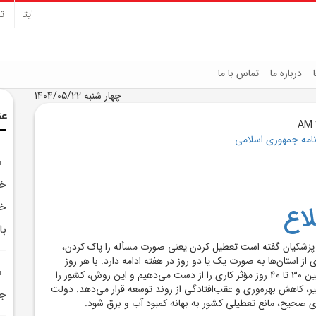
ایتا
تل
درباره ما
تماس با ما
چهار شنبه 1404/05/22
عن
نامه جمهوری اسلامی
خا
خا
اع
با
ر پزشکیان گفته است تعطیل کردن یعنی صورت مسأله را پاک کردن،
ز استان‌ها به صورت یک یا دو روز در هفته ادامه دارد. با هر روز
تعطیلی مازاد، سالانه بین 30 تا 40 روز مؤثر کاری را از دست می‌دهیم و این روش، کشور را
ر، کاهش بهره‌وری و عقب‌افتادگی از روند توسعه قرار می‌دهد. دولت
جر
ای صحیح، مانع تعطیلی کشور به بهانه کمبود آب و برق شود.