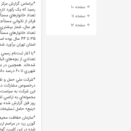
صفحه 10
رسيد که يک رکورد تاري
صفحه 11
فراتر از ناتواني مست
صفحه 12
تعداد خانوارهاي مستأ
35 تا 44 سال ب
استان تهران برآورد ش
*با آغار ثبت‌نام رسمي
شده‌اند. همچنين در ب
شهرري تا 60 درصد دانش‌آموزان اتباع کم شده است.
*شرکت ملي حمل و نقل د
درخصوص مشارکت در انت
اين شرکت به سياست‌ه
محموله‌اي به اراضي ا
روز قبل گزارش شده بود
«ينبع» حامل تسليحات
*سازمان حفاظت محيط‌
گوزن زرد در مراسم ار
شده در اين کليپ، گونه