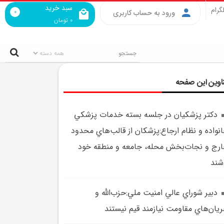
سبد خرید
گرام
0
ورود به حساب کاربری
0
تومان
اوین این صفحه
دکتر پزشکيان در جلسه بسته خدمات پزشکي
نواده و نظام ارجاع:پزشکان از قالب‌هاي محدود
رج و نجات‌بخش محله، جامعه و منطقه خود
شند
دبير شوراي عالي امنيت ملي:حزب‌الله و
يان‌هاي مقاومت نيازمند قيم‌ نيستند