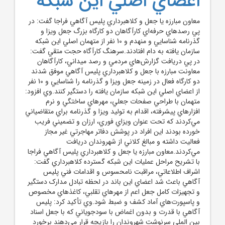
اعضاي اصلي اين شبکه
معاون مبارزه يا جعل و کلاهبرداري پليس آگاهي فراجا گفت: در
پي رصدهاي حرفه‌اي کارآگاهان دو کارگاه بزرگ جعل ويزا و
گذرنامه شناسايي و منهدم و 10 نفر از متهمان اصلي اين شبکه
سازمان يافته به دام افتادند.سرهنگ کارآگاه حجت متقي گفت:
در پي دريافت گزارش‌هاي مردمي و رصد ميداني، کارآگاهان
معاونت مبارزه با جعل و کلاهبرداري پليس آگاهي موفق شدند
دو کارگاه فعال در زمينه جعل ويزا و گذرنامه را شناسايي و 10 نفر
از اعضاي اصلي اين شبکه سازمان يافته را دستگير کنند.وي افزود:
متهمان با طراحي صفحات جعلي، مهرهاي ساختگي و نرم
افزارهاي پيشرفته، اقدام به توليد ويزا و گذرنامه براي متقاضياني
مي‌کردند که تحت عنوان ويزاي فوري، ارزان و تضميني فريب
خورده بودند اين افراد در پوشش دفاتر مهاجرتي غير مجاز
فعاليت داشته و مبالغ کلاني از شهروندان دريافت
مي‌کردند.معاون مبارزه يا جعل و کلاهبرداري پليس آگاهي فراجا
با تشريح مراحل عمليات اين شبکه گسترده کلاهبرداري گفت:
اشراف اطلاعاتي، مراقبت نامحسوس و اقدامات فني پليس
آگاهي باعث شد اعضاي اين باند در لحظه تبادل مدارک دستگير
و تجهيزات کامل جعل اعم از مهرهاي تقلبي، کاغذهاي مخصوص
و پاسپورت‌هاي آماد کشف و ضبط شود.وي تأکيد کرد: پليس
آگاهي با قدرت و بدون اغماض با سودجوياني که با جعل اسناد
بين الملي سرنوشت شهروندان را بازيچه قرار مي‌دهند برخورد