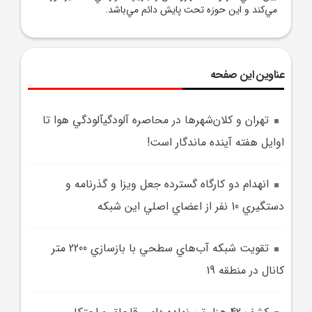
مي‌کند و اين حوزه تحت پايش دائم مي‌باشد.
عناوین این صفحه
تهران و کلان‌شهر‌ها در محاصره آلودگيآلودگي هوا تا
اوايل هفته آينده ماندگار است!
انهدام دو کارگاه گسترده جعل ويزا و گذرنامه و
دستگيري 10 نفر از اعضاي اصلي اين شبکه
تقويت شبکه آب‌هاي سطحي با بازسازي 2200 متر
کانال در منطقه 19