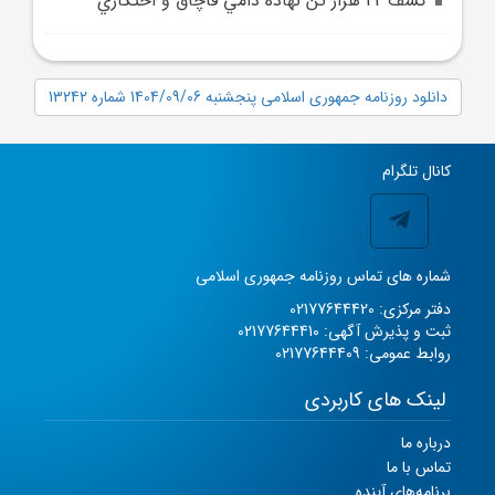
کشف 42 هزار تن نهاده دامي قاچاق و احتکاري
دانلود روزنامه جمهوری اسلامی پنجشنبه 1404/09/06 شماره 13242
کانال تلگرام
شماره های تماس روزنامه جمهوری اسلامی
دفتر مرکزی: 02177644420
ثبت و پذیرش آگهی: 02177644410
روابط عمومی: 02177644409
لینک های کاربردی
درباره ما
تماس با ما
برنامه‌های آینده