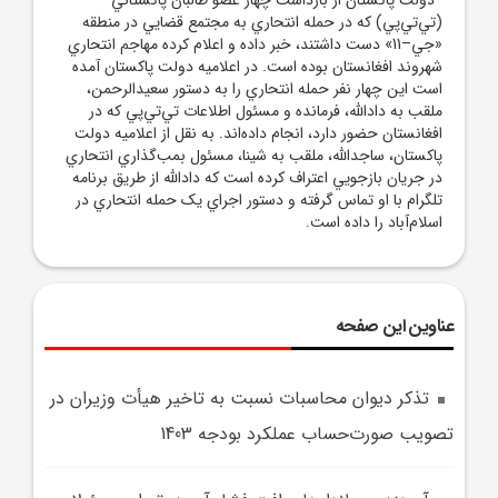
(تي‌تي‌پي) که در حمله انتحاري به مجتمع قضايي در منطقه
«جي–11» دست داشتند، خبر داده و اعلام کرده مهاجم انتحاري
شهروند افغانستان بوده است. در اعلاميه دولت پاکستان آمده
است اين چهار نفر حمله انتحاري را به دستور سعيدالرحمن،
ملقب به دادالله، فرمانده و مسئول اطلاعات تي‌تي‌پي که در
افغانستان حضور دارد، انجام داده‌اند. به نقل از اعلاميه دولت
پاکستان، ساجدالله، ملقب به شينا، مسئول بمب‌گذاري انتحاري
در جريان بازجويي اعتراف کرده است که دادالله از طريق برنامه
تلگرام با او تماس گرفته و دستور اجراي يک حمله انتحاري در
اسلام‌آباد را داده است.
عناوین این صفحه
تذکر ديوان محاسبات نسبت به تاخير هيأت وزيران در
تصويب صورت‌حساب عملکرد بودجه 1403