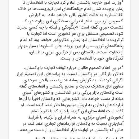
*وزارت امور خارجه پاکستان اعلام کرد تجارت با افغانستان تا
زمان برچيده ‌شدن تمام «پناهگاه‌هاي امن تروريست‌ها در خاک
افغانستان» به حالت تعليق باقي خواهد ماند. به گزارش
اکسپرس تريبيون، طاهر اندرابي، سخنگوي اين وزارت در يک
نشست خبري گفته است: «چگونگي و اينکه با چه کسي تجارت
شود، تصميمي مستقل براي هر کشوري است اما تجارت يا
ترانزيت با افغانستان تنها زماني امکان‌پذير خواهد بود که تمام
پناهگاه‌هاي تروريستي از بين بروند. جان انسان‌ها بسيار مهم‌تر
از تجارت است». پاکستان پس از درگيري مرزي با طالبان،
گذرگاه‌هاي خود با افغانستان را بست.
*در پي اعلام تصميم طالبان درباره توقف تجارت با پاکستان،
فعالان ‌‏بازرگاني در پاکستان نسبت به پيامدهاي اين تصميم ابراز
نگراني ‏کرده‌اند.‏ به گزارش رسانه «دان»، ضياءالحق سرحدي،
معاون اتاق مشترک ‏تجارت ‏و صنايع پاکستان و افغانستان گفته
است پاکستان بازار ‏بزرگي را در ‏افغانستان و کشورهاي آسياي
ميانه از دست خواهد داد؛ ‏کشورهايي که پاکستان ‏اخيراً با آن‌ها
قراردادهاي تجاري به ارزش ‏ميليون‌ها دلار امضا کرده است.‏ او
گفته است افغانستان اين گزينه را دارد که با تقريباً تمام
‌‏کشورهاي آسياي مرکزي، به همراه ايران و ترکيه، با شرايط
آسان‌تري ‌‏نسبت به پاکستان قراردادهاي تجاري امضا کند، در
حالي که پاکستان ‏در نهايت ‏بازار افغانستان را از دست مي‌دهد.‏
*دولت پاکستان از بازداشت چهار عضو طالبان پاکستاني