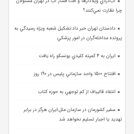
آب‌دزدي ويلادارها و افت فشار آب در تهران مسئولان
چرا نظارت نمي‌کنند؟
دادستان تهران خبر داد:تشکيل شعبه ويژه رسيدگي به
پرونده‌ مداخله‌گران در امور پزشکي
ايران به 4 کميته کليدي يونسکو راه يافت
افتتاح 1500 واحد سازماني پليس در 190 روز
انتقاد قاليباف از کم توجهي به حوزه کتاب
سفير کشورمان در سازمان ملل:ايران هرگز در برابر
تهديد يا اجبار تسليم نخواهد شد