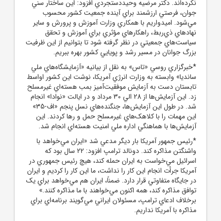
نکرده‌اند. دکتر مرضيه وحيددستجردي افزود: اين ساختار سني
جوان، فرصتي ارزشمند براي آينده جمعيت کشور محسوب
مي‌شود. اميدواريم با همکاري وزارت آموزش و پرورش و ساير
نهادهاي ذي‌ربط، راهکارهاي مؤثري براي آموزش و تحقق
سياست‌هاي جمعيتي در نظر گرفته شود تا بتوانيم از اين ظرفيت
بزرگ جوانان در مسير رشد و پويايي کشور بهره ببريم.
*خبرگزاري روسي «تاس» به نقل از بيانيه «آزمايشگاه‌هاي ملي
سانديا» وابسته به وزارت انرژي آمريکا، نوشت اين کشور اواسط
تابستان دست به آزمايش موفقيت‌آميز بمب هسته‌اي غيرمسلح
زد. اين آزمايش‌ها از 28 الي 30 مرداد و در ايالت «نوادا» انجام
شد. در طول اين آزمايش‌ها، جنگنده‌هاي نسل پنجم «اف-35»
اين مهمات را با کلاهک‌هاي غيرمسلح حمل و رها کردند. اين
آزمايش‌ها با هماهنگي اداره ملي امنيت هسته‌اي انجام شد.
*رئيس ‌جمهور آمريکا بار ديگر مدعي شد «ايران مي‌خواهد با
واشنگتن مذاکره کند. دونالد ترامپ افزود: 22 سال بود که
اسرائيل مي‌خواست به ايران حمله کند، هيچ رئيس ‌جمهوري در
آمريکا جرأت انجام اين کار را نداشت، ما اين کار را کرديم و ايران
در جايگاه متفاوتي قرار دارد. ضمناً، ايران هم مي‌خواهد براي يک
توافق مذاکره کند، همه اکنون مي‌خواهند با ما مذاکره کنند.»
برخلاف ادعاي ترامپ، مسئولان ايراني مي‌گويند برنامه‌اي براي
مذاکره با آمريکا نداريم.