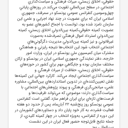
حقوقي، اخلاق زيستي، ميراث فرهنگي و سياست‌گذاري
اجتماعي در سطح بين‌المللي تقويت مي‌کند.در روزهاي پاياني
چهل‌وسومين کنفرانس عمومي يونسکو در سمرقند، جمهوري
اسلامي ايران که براي عضويت در چند نهاد اجرايي و علمي اين
سازمان نامزد شده بود، توانست با اجماع کشورهاي عضو به
عضويت کميته حقوقي،کميته بين‌الدولي اخلاق زيستي، کميته
بين‌الدولي استرداد اموال فرهنگي تصرف‌شده به‌صورت
غيرقانوني و نيز کميته بين‌الدولي مديريت دگرگوني‌هاي
اجتماعي انتخاب شود.اين انتخاب‌ها نتيجه رايزني و هماهنگي
مشترک ميان کميسيون ملي يونسکو در ايران، وزارت امور
خارجه، دفتر نمايندگي جمهوري اسلامي ايران در يونسکو و ارکان
مختلف سازمان بوده و جايگاهي مهم براي کشور در حوزه‌هاي
حقوقي، اخلاق زيستي، حفاظت از ميراث فرهنگي و
سياست‌گذاري اجتماعي ايجاد مي‌کند. کارکرد جهاني اين کميته‌ها
نقش تعيين‌کننده‌اي در تدوين استانداردهاي بين‌المللي، مشاوره
علمي، ميانجي‌گري فرهنگي و پيوند پژوهش‌هاي اجتماعي با
سياست‌گذاري دارند؛ موضوعي که مي‌تواند ظرفيت‌ها و
فرصت‌هاي تازه‌اي براي ايران فراهم سازد.گفتني است کنفرانس
عمومي يونسکو روز پنج‌شنبه 22 آبان‌ماه، پس از حدود دو هفته
فعاليت فشرده، به کار خود پايان داد و دستاوردهاي کشورمان در
اين دوره از کنفرانس، به‌ويژه انتخاب در چهار کميته کليدي، از
جمله نتايج قابل‌توجه حضور فعال ايران در اين نشست
بين‌المللي بود.