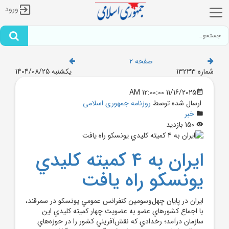
ورود
صفحه 2
شماره 13233
یکشنبه 1404/08/25
11/16/2025 12:00:00 AM
ارسال شده توسط
روزنامه جمهوری اسلامی
خبر
150 بازدید
ايران به 4 کميته کليدي
يونسکو راه يافت
ايران در پايان چهل‌وسومين کنفرانس عمومي يونسکو در سمرقند،
با اجماع کشورهاي عضو به عضويت چهار کميته کليدي اين
سازمان درآمد؛ رخدادي که نقش‌آفريني کشور را در حوزه‌هاي