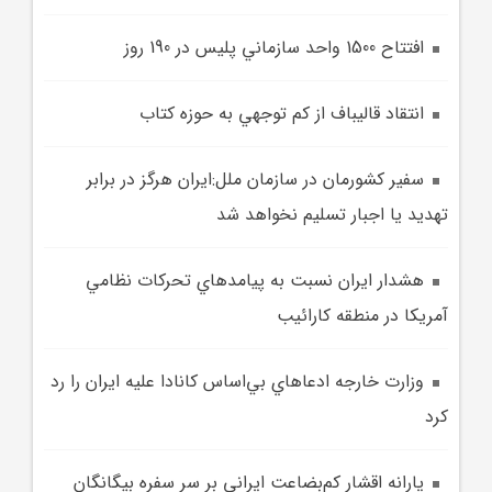
افتتاح 1500 واحد سازماني پليس در 190 روز
انتقاد قاليباف از کم توجهي به حوزه کتاب
سفير کشورمان در سازمان ملل:ايران هرگز در برابر
تهديد يا اجبار تسليم نخواهد شد
هشدار ايران نسبت به پيامدهاي تحرکات نظامي
آمريکا در منطقه کارائيب
وزارت خارجه ادعاهاي بي‌اساس کانادا عليه ايران را رد
کرد
يارانه اقشار کم‌بضاعت ايراني بر سر سفره بيگانگان