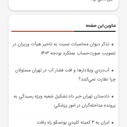
عناوین این صفحه
تذکر ديوان محاسبات نسبت به تاخير هيأت وزيران در
تصويب صورت‌حساب عملکرد بودجه 1403
آب‌دزدي ويلادارها و افت فشار آب در تهران مسئولان
چرا نظارت نمي‌کنند؟
دادستان تهران خبر داد:تشکيل شعبه ويژه رسيدگي به
پرونده‌ مداخله‌گران در امور پزشکي
ايران به 4 کميته کليدي يونسکو راه يافت