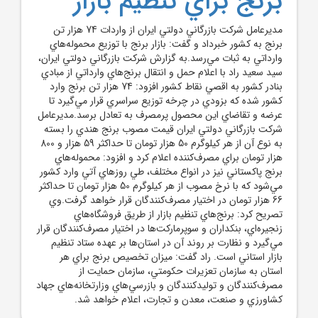
برنج براي تنظيم بازار
مديرعامل شرکت بازرگاني دولتي ايران از واردات 74 هزار تن
برنج به کشور خبرداد و گفت: بازار برنج با توزيع محموله‌هاي
وارداتي به ثبات مي‌رسد.به گزارش شرکت بازرگاني دولتي ايران،
سيد سعيد راد با اعلام حمل و انتقال برنج‌هاي وارداتي از مبادي
بنادر کشور به اقصي نقاط کشور افزود: 74 هزار تن برنج وارد
کشور شده که بزودي در چرخه توزيع سراسري قرار مي‌گيرد تا
عرضه و تقاضاي اين محصول پرمصرف به تعادل برسد.مديرعامل
شرکت بازرگاني دولتي ايران قيمت مصوب برنج هندي را بسته
به نوع آن از هر کيلوگرم 50 هزار تومان تا حداکثر 59 هزار و 800
هزار تومان براي مصرف‌کننده اعلام کرد و افزود: محموله‌هاي
برنج پاکستاني نيز در انواع مختلف، طي روز‌هاي آتي وارد کشور
مي‌شود که با نرخ مصوب از هر کيلوگرم 50 هزار تومان تا حداکثر
66 هزار تومان در اختيار مصرف‌کنندگان قرار خواهد گرفت.وي
تصريح کرد: برنج‌هاي تنظيم بازار از طريق فروشگاه‌هاي
زنجيره‌اي، بنکداران و سوپرمارکت‌ها در اختيار مصرف‌کنندگان قرار
مي‌گيرد و نظارت بر روند آن در استان‌ها بر عهده ستاد تنظيم
بازار استاني است. راد گفت: ميزان تخصيص برنج براي هر
استان به سازمان تعزيرات حکومتي، سازمان حمايت از
مصرف‌کنندگان و توليدکنندگان و بازرسي‌هاي وزارتخانه‌هاي جهاد
کشاورزي و صنعت، معدن و تجارت، اعلام خواهد شد.