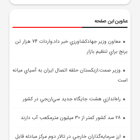
عناوین این صفحه
معاون وزير جهادکشاورزي خبر داد:واردات 74 هزار تن
برنج براي تنظيم بازار
وزير صمت:ازبکستان حلقه اتصال ايران به آسياي ميانه
است
راه‌اندازي هشت جايگاه جديد سي‌ان‌جي در کشور
28 سد کشور کمتر از 30 ميليون مترمکعب آب دارند
ارز سرمايه‌گذاران خارجي در تالار دوم مرکز مبادله قابل