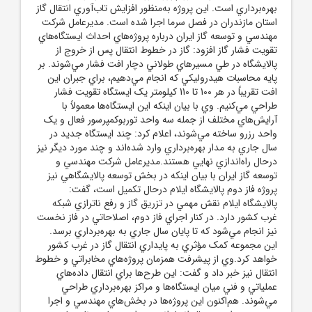
بهره‌برداري است. اين پروژه به‌منظور افزايش تاب‌آوري انتقال گاز
استان مازندران در فصل سرما اجرا شده است. مديرعامل شرکت
مهندسي و توسعه گاز ايران درباره پروژه‌هاي احداث ايستگاه‌هاي
تقويت فشار گاز افزود: گاز در خطوط انتقال پس از خروج از
پالايشگاه در طي مسيرهاي طولاني دچار افت فشار مي‌شوند. بر
پايه محاسبات هيدروليکي که انجام مي‌دهيم، براي جبران اين
افت تقريباً در هر 100 تا 110 کيلومتر يک ايستگاه تقويت فشار
طراحي مي‌کنيم. وي با بيان اينکه اين ايستگاه‌ها معمولاً با
آرايش‌هاي مختلف از جمله سه واحد توربوکمپرسور فعال و يک
واحد رزرو ساخته مي‌شوند، اعلام کرد: چند ايستگاه جديد در
سال جاري به مدار بهره‌برداري وارد شده‌اند و چند مورد ديگر نيز
درحال راه‌اندازي نهايي هستند.مديرعامل شرکت مهندسي و
توسعه گاز ايران با بيان اينکه در بخش توسعه پالايشگاهي نيز
پروژه فاز دوم پالايشگاه ايلام درحال تکميل است، گفت:
پالايشگاه ايلام نقش مهمي در تزريق گاز و رفع ناترازي شبکه
غرب کشور دارد. در کنار اجراي فاز دوم، اصلاحاتي در فاز نخست
نيز انجام مي‌شود که تا پايان سال جاري به بهره‌برداري برسد.
اين مجموعه کمک مؤثري به پايداري انتقال گاز در غرب کشور
خواهد کرد.وي از پيشرفت همزمان پروژه‌هاي مخابراتي و خطوط
انتقال نيز خبر داد و گفت: اين طرح‌ها براي انتقال داده‌هاي
عملياتي و فني ميان ايستگاه‌ها و مراکز بهره‌برداري طراحي
مي‌شوند. هم‌اکنون اين پروژه‌ها در بخش‌هاي مهندسي و اجرا