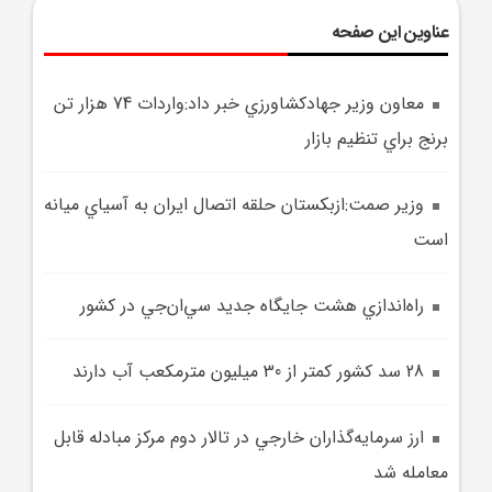
عناوین این صفحه
معاون وزير جهادکشاورزي خبر داد:واردات 74 هزار تن
برنج براي تنظيم بازار
وزير صمت:ازبکستان حلقه اتصال ايران به آسياي ميانه
است
راه‌اندازي هشت جايگاه جديد سي‌ان‌جي در کشور
28 سد کشور کمتر از 30 ميليون مترمکعب آب دارند
ارز سرمايه‌گذاران خارجي در تالار دوم مرکز مبادله قابل
معامله شد