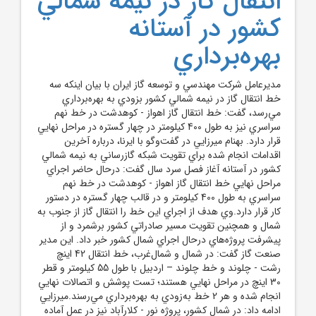
انتقال گاز در نيمه شمالي
کشور در آستانه
بهره‌برداري
مديرعامل شرکت مهندسي و توسعه گاز ايران با بيان اينکه سه
خط انتقال گاز در نيمه شمالي کشور بزودي به بهره‌برداري
مي‌رسد، گفت: خط انتقال گاز اهواز - کوهدشت در خط نهم
سراسري نيز به طول 400 کيلومتر در چهار گستره در مراحل نهايي
قرار دارد. بهنام ميرزايي در گفت‌وگو با ايرنا، درباره آخرين
اقدامات انجام شده براي تقويت شبکه گازرساني به نيمه شمالي
کشور در آستانه آغاز فصل سرد سال گفت: درحال حاضر اجراي
مراحل نهايي خط انتقال گاز اهواز - کوهدشت در خط نهم
سراسري به طول 400 کيلومتر و در قالب چهار گستره در دستور
کار قرار دارد.وي هدف از اجراي اين خط را انتقال گاز از جنوب به
شمال و همچنين تقويت مسير صادراتي کشور برشمرد و از
پيشرفت پروژه‌هاي درحال اجراي شمال کشور خبر داد. اين مدير
صنعت گاز گفت: در شمال و شمال‌غرب، خط انتقال 42 اينچ
رشت - چلوند و خط چلوند – اردبيل با طول 55 کيلومتر و قطر
30 اينچ در مراحل نهايي هستند؛ تست پوشش و اتصالات نهايي
انجام شده و هر 2 خط به‌زودي به بهره‌برداري مي‌رسند.ميرزايي
ادامه داد: در شمال کشور، پروژه نور - کلارآباد نيز در عمل آماده