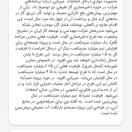
به‌صورت موازي درحال انجام‌اند. ميرزايي درباره برنامه‌هاي
شرکت در حوزه ذخيره‌سازي گاز طبيعي نيز توضيح داد: يکي از
مهم‌ترين روش‌هاي رفع ناترازي مصرف و توليد گاز، تزريق گاز در
ماه‌هاي گرم سال و برداشت آن در چهار ماه سرد سال است؛ اين
اقدام علاوه بر کاهش نوسانات فشار گاز، موجب تعادل شبکه
مي‌شود.مديرعامل شرکت مهندسي و توسعه گاز ايران در تشريح
وضعيت سه طرح ذخيره‌سازي گفت: ظرفيت فعلي مخزن سراجه
(قم)، يک ميليارد مترمکعب در سال است و پروژه توسعه‌اي براي
افزايش نيم ميليارد مترمکعب ديگر آن درحال اجراست تا ظرفيت
کل به 1.5 ميليارد مترمکعب در سال برسد. اين طرح تا پايان
امسال راه‌اندازي خواهد شد.وي افزود: در خصوص مخزن
شوريجه (شمال شرق)، ظرفيت فعلي آن 2.25 ميليارد مترمکعب
در سال است که با طرح توسعه جديد به 4.5 ميليارد مترمکعب
در سال افزايش مي‌يابد. ميرزايي افزود: در مورد پروژه نصرآباد
کاشان نيز اين طرح در مراحل آغاز عمليات اجرايي قرار دارد و در
آن از جديدترين فناوري آبشويي در مخازن نمکي استفاده
مي‌شود. ظرفيت نصرآباد نيم ميليارد مترمکعب در سال
پيش‌بيني شده است. به گفته وي براي صرفه‌جويي در منابع
آبي، در طراحي اين پروژه سيستم بازيافت آب مصرفي پيش‌بيني
شده است.