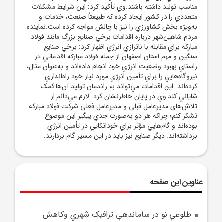
مناسب توليد داشته باشند.وي تأکيد کرد: اين شرايط مشکلات
متعددي را در کشور ايجاد کرده که طبيعتاً صنعت، خدمات و
به‌ويژه بخش کشاورزي را نيز با چالش مواجه کرده است.نماينده
مردم شاهين‌شهر درباره اقدامات برخي صنايع بزرگ مانند فولاد
مبارکه براي مقابله با ناترازي انرژي اظهار کرد: برخي صنايع
سنگين و مهم استان اصفهان از جمله فولاد مبارکه اقداماتي در
راستاي بهبود وضعيت انرژي خود انجام داده‌اند و به‌عنوان مثال،
نيروگاه‌هايي را براي تأمين انرژي مورد نياز خود راه‌اندازي
کرده‌اند. اين اقدامات مي‌تواند به راندمان توليد آن‌ها کمک
شاياني کند.وي در پايان خاطرنشان کرد: لازم مي‌دانم از
تلاش‌هاي مديرعامل قبلي و مديرعامل فعلي شرکت فولاد مبارکه
تشکر کنم؛ چراکه هر دو به‌صورت جدي پيگير اين موضوع
بوده‌اند و گام‌هايي مؤثر براي خوداتکايي در تأمين انرژي
برداشته‌اند. ديگر صنايع نيز بايد در اين مسير گام بردارند.
عناوین این صفحه
طلوعي نو در ساماندهي ترافيک شهري وکاهش