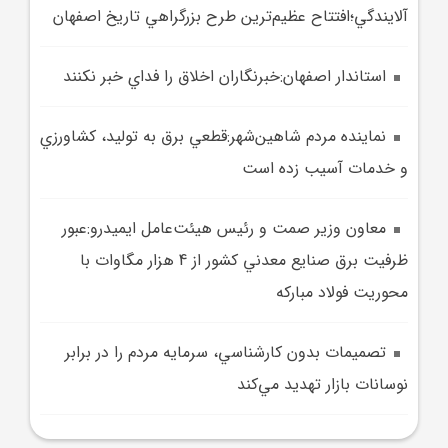
آلايندگي؛افتتاح عظيم‌ترين طرح بزرگراهي تاريخ اصفهان
استاندار اصفهان:خبرنگاران اخلاق را فداي خبر نکنند
نماينده مردم شاهين‌شهر:قطعي برق به توليد، کشاورزي
و خدمات آسيب زده است
معاون وزير صمت و رئيس هيئت‌عامل ايميدرو:عبور
ظرفيت برق صنايع معدني كشور از 4 هزار مگاوات با
محوريت فولاد مباركه
تصميمات بدون کارشناسي، سرمايه مردم را در برابر
نوسانات بازار تهديد مي‌کند