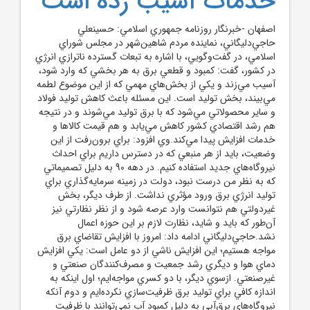
خدمات آسيب زده است
اصفهان -خبرنگار روزنامه جمهوري اسلامي: حسينعلي
حاجي‌دليگاني، نماينده مردم شاهين‌شهر در مجلس شوراي
اسلامي، در گفت‌وگويي، با اشاره به تبعات گسترده ناترازي انرژي
در کشور، گفت: کمبود و قطعي برق به هر بخشي که وارد شود،
آسيب مي‌زند و يکي از بخش‌هاي مهمي که از اين موضوع لطمه
مي‌بيند، بخش توليد است. اين مسئله باعث کاهش توليد فولاد
و ساير محصولاتي مي‌شود که با برق توليد مي‌شوند و در نتيجه
هم رشد اقتصادي کشور کاهش مي‌يابد و هم قيمت کالاها و
خدمات افزايش پيدا مي‌کند.وي افزود: براي برون‌رفت از اين
وضعيت، بايد از هر منبعي که در دسترس داريم براي احداث
نيروگاه‌هاي جديد استفاده کنيم. در دهه 90 به دليل تصميماتي
که به نظر من درست نبود، دولت در زمينه سرمايه‌گذاري براي
توليد انرژي برق ورود مؤثري نداشت. از طرف ديگر، بخش
غيردولتي هم نتوانست وارد عرصه شود و از نظر نظارتي نيز
آن‌طور که بايد و شايد، نظارت لازم بر اين حوزه اعمال
نشد.حاجي‌دليگاني ادامه داد: امروز با افزايش تقاضاي برق
مواجه هستيم؛ اين افزايش ناشي از دو عامل است: يکي افزايش
دماي هوا و ديگري رشد جمعيت و مصرف‌کنندگان صنعتي و
غيرصنعتي. ازسوي ديگر، با دو کسري مواجه‌ايم؛ اول اينکه به
اندازه کافي براي توليد برق ظرفيت‌سازي نکرده‌ايم و دوم آنکه
نيروگاه‌هاي برق‌آبي به دليل کمبود آب نمي‌توانند با ظرفيت