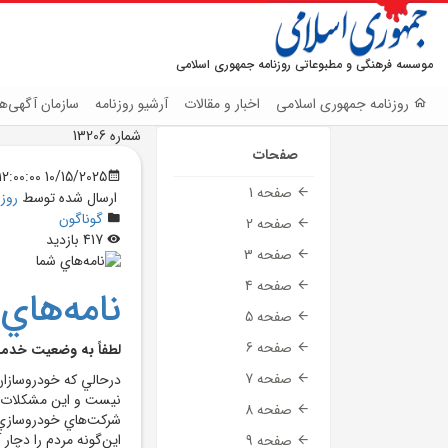
موسسه فرهنگی و مطبوعاتی روزنامه جمهوری اسلامی
روزنامه جمهوری اسلامی
اخبار و مقالات
آرشیو روزنامه
سازمان آگهی‌ها
شماره 13206
صفحات
10/15/2025 12:00:00 AM
صفحه 1
ارسال شده توسط
روز
گوناگون
صفحه 2
417 بازدید
صفحه 3
صفحه 4
نامه‌هاي
صفحه 5
صفحه 6
لطفاً به وضعيت خدم
صفحه 7
درحالي که خودروسازان
نيست و اين مشکلات فر
صفحه 8
شرکت‌هاي خودروسازي 
اين‌گونه مردم را دچار آز
صفحه 9