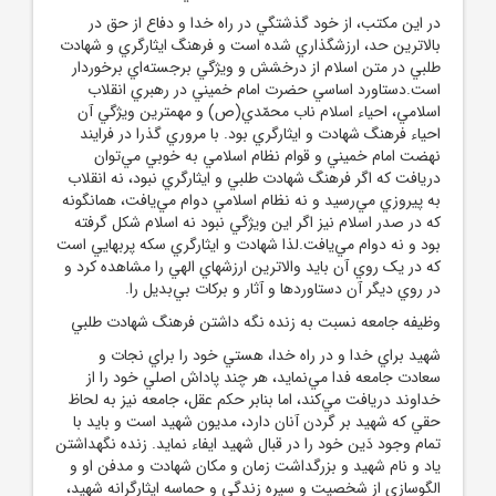
در اين مکتب، از خود گذشتگي در راه خدا و دفاع از حق در
بالاترين حد، ارزشگذاري شده است و فرهنگ ايثارگري و شهادت
طلبي در متن اسلام از درخشش و ويژگي برجسته‌اي برخوردار
است.دستاورد اساسي حضرت امام خميني در رهبري انقلاب
اسلامي، احياء اسلام ناب محمّدي(ص) و مهمترين ويژگي آن
احياء فرهنگ شهادت و ايثارگري بود. با مروري گذرا در فرايند
نهضت امام خميني و قوام نظام اسلامي به خوبي مي‌توان
دريافت که اگر فرهنگ شهادت طلبي و ايثارگري نبود، نه انقلاب
به پيروزي مي‌رسيد و نه نظام اسلامي دوام مي‌يافت، همانگونه
که در صدر اسلام نيز اگر اين ويژگي نبود نه اسلام شکل گرفته
بود و نه دوام مي‌يافت.لذا شهادت و ايثارگري سکه پربهايي است
که در يک روي آن بايد والاترين ارزشهاي الهي را مشاهده کرد و
در روي ديگر آن دستاوردها و آثار و برکات بي‌بديل را.
وظيفه جامعه نسبت به زنده نگه داشتن فرهنگ شهادت طلبي
شهيد براي خدا و در راه خدا، هستي خود را براي نجات و
سعادت جامعه فدا مي‌نمايد، هر چند پاداش اصلي خود را از
خداوند دريافت مي‌کند، اما بنابر حکم عقل، جامعه نيز به لحاظ
حقي که شهيد بر گردن آنان دارد، مديون شهيد است و بايد با
تمام وجود دَين خود را در قبال شهيد ايفاء نمايد. زنده نگهداشتن
ياد و نام شهيد و بزرگداشت زمان و مکان شهادت و مدفن او و
الگوسازي از شخصيت و سيره زندگي و حماسه ايثارگرانه شهيد،