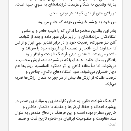
بدرقه والدين به هنگام عزيمت فرزندانشان به سوي جبهه است.
در رفتن جان از بدن گويند هر نوعي سخن
من خود به چشم خويشتن ديدم که جانم مي‌رود
بنابر اين والدين مخصوصاً آناني که با طيب خاطر و براساس
اعتقادشان فرزندانشان را از زير قرآن عبور داده و بعد از شهادت
آنان نيز صبورانه، رضايت خود را در برابر تقدير الهي ابراز و از اين
که خداوند اين افتخار را نصيب آنها فرموده خود را سربلند و
مفتخر مي‌بينند، شاهدان عيني فرهنگ شهادت و ايثار و ره
يافتگان وصال حقند. همه اينها که بر شمرده شد، ارزش محسوب
مي‌شوند، اما متأسفانه گاهي بر اثر عملکرد نامناسب، ارزش‌ها هم
دچار خسران مي‌شوند. سوء استفاده‌هاي باندي، جناحي و
فرصت طلبانه از ارزش‌ها، بيش از هر چيز به همان ارزش‌ها ضربه
مي‌زند.
*فرهنگ شهادت طلبي به عنوان كارآمدترين و مؤثرترين عنصر در
پيشبرد اهداف و حفظ ارزش‌ها و مقابله با دشمنان داخلي و
خارجي مطرح بوده است و اين فرهنگ در دفاع مقدس به عنوان
سند مقاومت و مظلوميت ايرانيان در خاطره تاريخ ثبت و ضبط
است