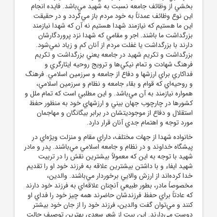
بخشي از وظائف جامعه نسبت به شهيد مي‌باشد. فايده انجام
اين نوع وظائف عمدتاً به خود مردم باز مي‌گردد و در حقيقت
اين ما هستيم که نيازمند شهدا هستيم نه آن که شهدا نيازمند
بزرگداشت ما باشند. اجر و مقامي که شهدا نزد پروردگارشان
دارند با بزرگداشت يا غفلت مردم از آنان کم و زياد نمي‌شود.
بزرگداشت و تکريم شهيد در جامعه يعني بزرگداشت و تکريم
فرهنگ شهادت و تمام نيکي‌ها و ترويج روحيه ايثارگري و
فداکاري براي ارزشها و دفاع از جامعه و سرزمين اسلامي. فرهنگ
و روحيه‌اي که قوام و بقاء جامعه و نظام و سرزمين اسلامي،
همواره نيازمند به آن مي‌باشد. و اين مطلبي است که تمام ملل و
کشورها در چارچوب جهان بيني و ارزشهاي خود به منظور حفظ
استقلال و دفاع از موجوديتشان در برابر بيگانگان و مهاجمان
مورد توجه و اهتمام جدي آنان قرار دارد.
خانواده شهدا از جهات مختلف، داراي مقام و منزلت ويژه‌اي در
پيشگاه خداوند و در نظام و جامعه اسلامي مي‌باشند. پدر و مادر
شهيد با توجه به اين که معمولاً بيشترين نقش را در تربيت
شهيد ايفاء و با داشتن بيشترين علاقه به فرزند خود او را تقديم
خدا کرده‌اند از ارزش والايي برخوردار مي‌باشند. والدين،
مخصوصاً مادر، بطور طبيعي آنچنان علاقه‌اي به فرزند خود دارند
که عادتاً براي حفظ فرزندشان حاضرند همه چيز خود را فداي او
کنند و مي‌توان گفت والدين، فرزند خود را از جان خود بيشتر
دوست مي‌دارند. اين بيت از شعر سعدي بهترين توصيف حالت