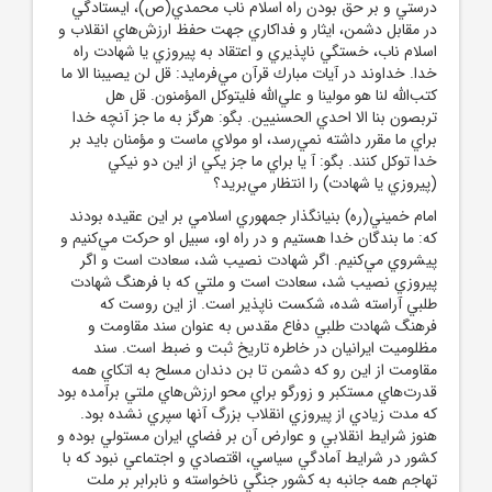
درستي و بر حق بودن راه اسلام ناب محمدي(ص)، ايستادگي
در مقابل دشمن، ايثار و فداكاري جهت حفظ ارزش‌هاي انقلاب و
اسلام ناب، خستگي ناپذيري و اعتقاد به پيروزي يا شهادت راه
خدا. خداوند در آيات مبارك قرآن مي‌فرمايد: قل لن يصيبنا الا ما
كتب‌الله لنا هو مولينا و علي‌الله فليتوكل المؤمنون. قل هل
تربصون بنا الا احدي الحسنيين. بگو: هرگز به ما جز آنچه خدا
براي ما مقرر داشته نمي‌رسد، او مولاي ماست و مؤمنان بايد بر
خدا توكل كنند. بگو: آ يا براي ما جز يكي از اين دو نيكي
(پيروزي يا شهادت) را انتظار مي‌بريد؟
امام خميني(ره) بنيانگذار جمهوري اسلامي بر اين عقيده بودند
که: ما بندگان خدا هستيم و در راه او، سبيل او حركت مي‌كنيم و
پيشروي مي‌كنيم. اگر شهادت نصيب شد، سعادت است و اگر
پيروزي نصيب شد، سعادت است و ملتي كه با فرهنگ شهادت
طلبي آراسته شده، شكست ناپذير است. از اين روست که
فرهنگ شهادت طلبي دفاع مقدس به عنوان سند مقاومت و
مظلوميت ايرانيان در خاطره تاريخ ثبت و ضبط است. سند
مقاومت از اين رو كه دشمن تا بن دندان مسلح به اتكاي همه
قدرت‌هاي مستكبر و زورگو براي محو ارزش‌هاي ملتي برآمده بود
كه مدت زيادي از پيروزي انقلاب بزرگ آنها سپري نشده بود.
هنوز شرايط انقلابي و عوارض آن بر فضاي ايران مستولي بوده و
كشور در شرايط آمادگي سياسي، اقتصادي و اجتماعي نبود كه با
تهاجم همه جانبه به كشور جنگي ناخواسته و نابرابر بر ملت