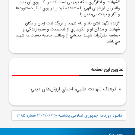
*شهادت و ايثارگري سکه پربهايي است که در يک روي آن بايد
والاترين ارزشهاي الهي را مشاهده کرد و در روي ديگر دستاوردها
و آثار و برکات بي‌بديل را
*زنده نگهداشتن ياد و نام شهيد و بزرگداشت زمان و مکان
شهادت و مدفن او و الگوسازي از شخصيت و سيره زندگي و
حماسه ايثارگرانه شهيد، بخشي از وظائف جامعه نسبت به شهيد
مي‌باشد
عناوین این صفحه
فرهنگ شهادت طلبي، احياي ارزش‌هاي ديني
دانلود روزنامه جمهوری اسلامی یکشنبه 1404/06/30 شماره 13185