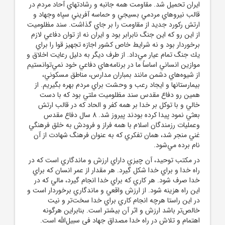
ايران تحميل شد. مقاومت همه جانبه و رشادتهاي آحاد مردم در
قالب نيروهاي مردمي بسيجي و حماسه آفريني سپاه وجهاد و
ارتش ركورد جديد از مقاومت را بر جاي گذاشت. سند مظلوميت
از اين رو كه اين جنگ نابرابر بود و ايران نه از توان دفاعي لازم
برخوردار بود و نه شرايط خاص كشور اجازه تجهيز قوا را براي
يك جنگ تمام عيار مي‌داد. از طرف ديگر به دليل رعايت اخلاق و
موازين انساني اساساً ما در برنامه‌هاي دفاعي خود نمي‌توانستيم
از شيوه‌هاي دشمن مانند بمباران مدارس، مناطق مسكوني،
بيمارستانها و ايجاد رعب و وحشت براي مردم بهره بگيريم. از
همين رو دفاع مقدس سند مظلوميت ملتي بود كه با دست
خالي و با توكل بر خدا بر همه كفر و الحاد كه در قالب ارتش
بعثي نمود پيدا كرده بودند پيروز شد. 8 سال دفاع مقدس
وعمليات رزمندگان اسلام با همه فراز و فرودش به خلق فرهنگي
غني منجر شد، همان تفكري كه به عنوان فرهنگ شهادت از آن
نام برده مي‌شود.
در مکتب توحيد، آن چيزي داراي ارزش و ماندگاري است که در
راه خدا و براي خدا شکل گيرد. هر مقدار از عمر انسان که براي
خدا صرف شود. هر کاري که براي خدا انجام گيرد، مالي که در
اين راه هزينه شود. از ارزش واقعي و ماندگاري برخوردار است و
در اين راستا هرچه انجام کاري براي خدا سخت‌تر و نيت
خالص‌تر باشد ارزش و اثر آن بيشتر است. بنابراين هرگونه
اهتمام و تلاش در راه خدا مصداق جهاد في سبيل‌الله است.