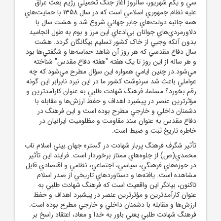
سي و يکم شهريور، سالروز آغاز جنگ تحميلي رژيم بعث عراق
عليه نظام جمهوري اسلامي است که در سال 1358 با حمايت‌هاي
همه جانبه دولت‌هاي جابر جهاني شروع شد و هشت سال با
دلاورمردي‌هاي جوانان بي‌ادعاي اين مرز و بوم به طول انجاميد
بدون آنکه وجبي از خاک کشور تسليم بيگانگان گردد. هشت
سال دفاع مقدسي که هر روز آن شاهد حماسه‌ها و شگفتي‌ها بود
و هر ساله از اين روز تا يک هفته "هفته دفاع مقدس" شناخته
مي‌شود.در چنين ايامي همواره اين سؤال مطرح مي‌شود که چه
عواملي باعث شد سرنوشت كشور ما در اين نبرد نابرابر اين گونه
رقم بخورد؟ مسلما، فرهنگ شهادت طلبي به عنوان كارآمدترين و
مؤثرترين عنصر در پيشبرد اهداف و حفظ ارزش‌ها و مقابله با
دشمنان داخلي و خارجي مطرح بوده است و اين فرهنگ در
دفاع مقدس به عنوان سند مقاومت و مظلوميت ايرانيان در
خاطره تاريخ ثبت و ضبط است.
تأثير شگرف فرهنگ پربار شهادت در گستره جهان بيني اسلام ناب
محمدي(ص) از جلوه‌هاي ممتاز برخوردار است. فرايند اين تأثير
در حوزه‌هاي فرهنگي، سياسي، اجتماعي، نظامي و اقتصادي قابل
مشاهده است. يافته‌ها و دستاوردهاي تاريخي از صدر اسلام
تاكنون، بيانگر اين واقعيت است كه فرهنگ شهادت طلبي به
عنوان كارآمدترين و مؤثرترين عنصر در پيشبرد اهداف و حفظ
ارزش‌ها و مقابله با دشمنان داخلي و خارجي مطرح بوده است.
فرهنگ شهادت طلبي يعني باور به خدا و معاد، اعتقاد راسخ بر