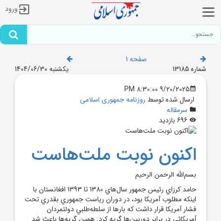
ورود
صفحه 1
شماره 13185
یکشنبه 1404/06/30
9/20/2025 8:30:00 PM
ارسال شده توسط
روزنامه جمهوری اسلامی
سرمقاله
696 بازدید
اکنون نوبت ملت‌هاست
بسم‌الله الرحمن الرحيم
حامد کرزاي رئيس‌ جمهور سال‌هاي 1380 تا 1393 افغانستان با
اينکه مطلوب آمريکا بود، در دوران رياست‌ جمهوري بقدري تحت
فشار آمريکا قرار داشت که بارها از سلطه‌طلبي دولتمردان
آمريکائي در برابر دوربين‌ها گريه کرد. همين گريه‌ها باعث شد