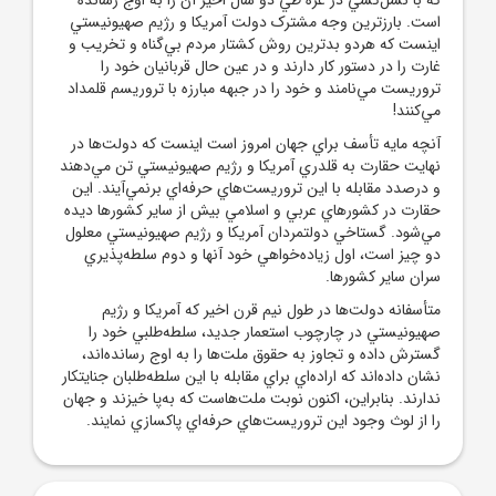
است. بارزترين وجه مشترک دولت آمريکا و رژيم صهيونيستي
اينست که هردو بدترين روش کشتار مردم بي‌گناه و تخريب و
غارت را در دستور کار دارند و در عين حال قربانيان خود را
تروريست مي‌نامند و خود را در جبهه مبارزه با تروريسم قلمداد
مي‌کنند!
آنچه مايه تأسف براي جهان امروز است اينست که دولت‌ها در
نهايت حقارت به قلدري آمريکا و رژيم صهيونيستي تن مي‌دهند
و درصدد مقابله با اين تروريست‌هاي حرفه‌اي برنمي‌آيند. اين
حقارت در کشورهاي عربي و اسلامي بيش از ساير کشورها ديده
مي‌شود. گستاخي دولتمردان آمريکا و رژيم صهيونيستي معلول
دو چيز است، اول زياده‌خواهي خود آنها و دوم سلطه‌پذيري
سران ساير کشورها.
متأسفانه دولت‌ها در طول نيم قرن اخير که آمريکا و رژيم
صهيونيستي در چارچوب استعمار جديد، سلطه‌طلبي خود را
گسترش داده و تجاوز به حقوق ملت‌ها را به اوج رسانده‌اند،
نشان داده‌اند که اراده‌اي براي مقابله با اين سلطه‌طلبان جنايتکار
ندارند. بنابراين، اکنون نوبت ملت‌هاست که به‌پا خيزند و جهان
را از لوث وجود اين تروريست‌هاي حرفه‌اي پاکسازي نمايند.