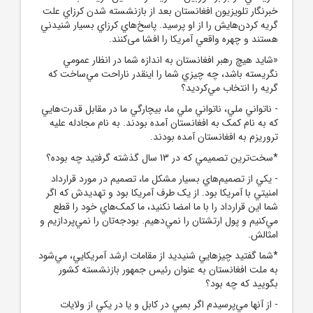
خبرنگار تلويزيون افغانستان بعد از بازنشسته شدن کرزاي علت
گريه کردن‌هايش را از او پرسيد. پاسخ‌هاي کرزاي بسيار شنيدني
هستند و چهره واقعي آمريکا را افشا می‌کنند.
«شايد هيچ رهبر افغانستان به اندازه شما در انظار عمومي
نگريسته باشد، چه چيزي شما را اينقدر ناراحت مي‌ساخت که
گريه را انتخاب مي‌کرديد؟
- ناتواني ملي، ناتواني ملي ما، بيچارگي ما در مقابل قدرت‌هايي
که به نام کمک به افغانستان آمده بودند. به نام مجادله عليه
تروريزم به افغانستان آمده بودند.
*سخت‌ترين تصميمي که در 13 سال گذشته گرفتيد چه بوده؟
- يکي از تصميم‌هاي بسيار مشکل ما، تصميم در مورد قرارداد
امنيتي با آمريکا بود. از يک طرف آمريکا بود و تهديدش که اگر
شما اين قرارداد را با ما امضا نکنيد، ما کمک‌هاي خود را قطع
مي‌کنيم و پول ارتشتان را نمي‌دهيم. بودجه‌تان را نمي‌پردازيم و
امثالش.
*شما گفتيد چيزهايي شنيديد از مقامات ارشد آمريکايي، مي‌شود
به ملت افغانستان به‌ عنوان رئيس‌ جمهور بازنشسته کشور
بگوييد که چه بود؟
- از آنها مي‌پرسيدم اگر بمبي در کابل و يا در يکي از ولايات