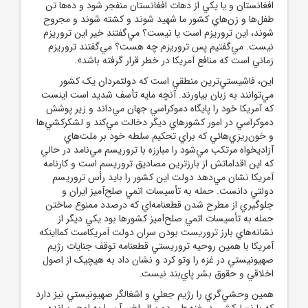
افغانستان و يا يکي از دهات افغانستان منفجر شود و ده‌ها تن
طفل‌ها و زن‌هاي کشور ما شهيد شوند و کشته شوند و مجروح
شوند، اين تروريزم است يا نيست؟ مي‌گفتند خير اين تروريزم
نيست. مي‌گفتيم پس تروريزم چه هست؟ مي‌گفتند تروريزم
زماني است که منافع آمريکا در خطر قرار گرفته باشد».
اين، فاشيستي‌ترين منطقي است که دولتمردان يک کشور
مي‌توانند به زبان بياورند. آنچه مايه تأسف شديد است اينست
که آمريکا خود را پايگاه دموکراسي جهان مي‌داند و زير پوشش
دموکراسي در امور کشورهاي ديگر دخالت مي‌کند و لشکرکشي‌ها
و خون‌ريزي‌هائي که براي تحکيم سلطه خود بر ملت‌هاي
آزاديخواه مرتکب مي‌شود را مبارزه با تروريسم مي‌نامد در حالي
که اين اقداماتش از بارزترين مصاديق تروريسم است و کارنامه
آمريکا نشان مي‌دهد دولت اين کشور را بايد رأس تروريسم
دولتي دانست. حمله به تأسيسات اتمي صلح‌آميز ايران و
جلوگيري از مطرح شدن قطعنامه‌اي که درصدد ممنوع ساختن
حمله به تأسيسات اتمي صلح‌آميز کشورها بود يکي ديگر از
نشانه‌هاي بارز تروريست بودن سران دولت آمريکاست کمااينکه
آمريکا با همين روحيه تروريستي قطعنامه توقف جنايات رژيم
صهيونيستي در غزه را وتو کرد و نشان داد به هيچيک از اصول
اخلاقي و حقوق بشر پاي‌بند نيست.
همين وحشي‌گري را رژيم جعلي و اشغالگر صهيونيستي نيز دارد
که با نسل‌کشي در غزه طي دو سال اخير آن را به اوج رسانده