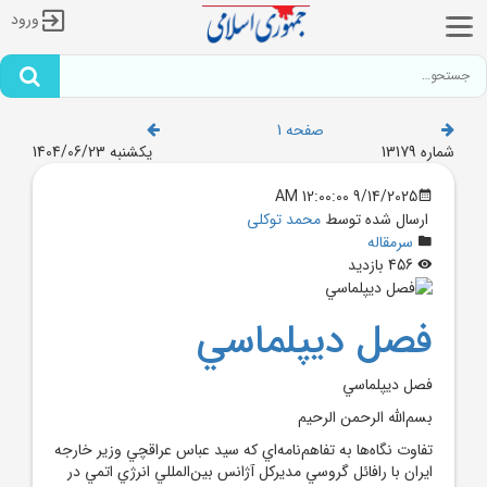
ورود
صفحه 1
شماره 13179
یکشنبه 1404/06/23
9/14/2025 12:00:00 AM
ارسال شده توسط
محمد توکلی
سرمقاله
456 بازدید
فصل ديپلماسي
فصل ديپلماسي
بسم‌الله الرحمن الرحيم
تفاوت نگاه‌ها به تفاهم‌نامه‌اي که سيد عباس عراقچي وزير خارجه
ايران با رافائل گروسي مديرکل آژانس بين‌المللي انرژي اتمي در