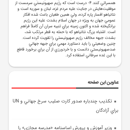
همسرائي کنند.4- درست است که رژيم صهيونيستي سرمست از
موفقيت‌هايش در جنايت عليه مردم غزه، لبنان و سوريه است و
نتانياهو افسار پاره کرده، ولي همين طغيان باعث شده افکار
عمومي جهان به ويژه در جهان اسلام بشدت عليه اين رژيم
برانگيخته شده و اکنون زمينه براي تنبيه سران آن کاملاً فراهم
است. اشتباه بزرگ نتانياهو که با حمله به قطر مرتکب شد،
بشدت جبهه مخالف رژيم صهيونيستي را تقويت کرده است.
چنين وضعيتي را بايد دستاورد مهمي براي جبهه جهاني
ضدصهيونيستي دانست و با خردورزي از آن براي برخورد قاطع
با اين غده سرطاني استفاده کرد.
عناوین این صفحه
تکذيب چندباره صدور کارت صليب سرخ جهاني و UN
براي آزادگان
وزير آموزش و پرورش اساسنامه «مدرسه مجازي» را