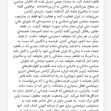
قاهره امضاء کرد، به مبحث مهمي تبديل شده که ناظران سياسي
در سطح بين‌المللي و داخلي به آن پرداخته‌اند. عراقچي گفته
است تا مکانيزم ماشه کنار گذاشته نشود، بازرسان آژانس
نمي‌توانند در ايران فعاليت کنند و فعاليت آنها فقط در چارچوب
مصوبه مجلس شوراي اسلامي و در محدوده‌اي که شوراي عالي
امنيت ملي ايران مجاز بداند صورت خواهد گرفت. در نقطه
مقابل، رافائل گروسي گفته آژانس به تمام تأسيسات هسته‌اي
ايران در هر زمان که بخواهد دسترسي خواهد داشت. از طرف
ديگر، سه کشور اروپائي آلمان، فرانسه و انگليس که دست به
ماشه هستند با انتشار بيانيه‌اي اعلام کرده‌اند سندي که در قاهره
امضاء شده تا زماني که ايران همکاري خود با آژانس را کامل نکند
و با آمريکا به تفاهم نرسد، مشکلي را حل نخواهد کرد و مکانيزم
ماشه کنار گذاشته نخواهد شد.در حاشيه مباحثي که ناظران
سياسي داخلي و خارجي درباره سند قاهره و اظهارنظرهاي
سه‌جانبه (وزير خارجه ايران، مديرکل آژانس بين‌المللي انرژي
اتمي و سه کشور اروپائي) به راه انداخته‌اند، چند نکته قابل
تأمل هستند.1- ايران، فرصت‌هاي زيادي را که مي‌توانست با
ديپلماسي فعال بسياري از مشکلات را حل کند از دست داده
است. بنابراين، در شرايطي که فرصت چنداني در اختيار ندارد به
حداقل‌ها اکتفا مي‌کند. اين وضعيت هرچند مطلوب نيست ولي
قابل درک است. به همين دليل در حال حاضر همه بايد به
مسئولين ديپلماسي براي عبور از مرحله کنوني کمک کنند. آنها
خودشان هم مي‌دانند دستاوردهاي کنوني‌شان بسيار کمتر از