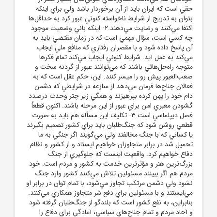
حقي است که ايران بايد از آن برخوردار باشد ولي براي اينکه
بتوان به تدريج از شرايط ناخواسته کنوني عبور کرد به حداقل‌ها
اکتفا مي‌کنند و رضايت مي‌دهند.2- اينکه باني وضعيت موجود
چه کسي است، سؤال مهمي است که در زمان مقتضي بايد به
آن پاسخ داده شود و با مقصران رفتاري که منافع ملي ايجاب
مي‌کند به عمل آيد. شرايط کنوني ايجاب مي‌کند تمام فکرها
متوجه راه‌حل‌هائي باشند که مي‌توانند عبور از گردنه سخت و
صعب‌العبور پيش ‌رو را ميسر کنند. اين، حکم عقل است که به
فعالان جناح‌ها فرمان مي‌دهد از منازعه در شرايطي که دشمن
دام خود را پهن کرده بپرهيزند و همگي زير چتر وحدت درصدد
گشودن معبري امن براي عبور از اين مرحله باشند. اکنون قطعاً
فصل ديپلماسي است.3- تکليف اين مسأله هم بايد به صورت
قطعي روشن شود که جنگ‌طلبان بايد براي کشور تصميم بگيرند
يا کساني که با جنگ مخالفند ولي مي‌گويند اگر جنگي به ما
تحميل شد در برابر متجاوزان خواهيم ايستاد و از کشور و نظام
دفاع خواهيم کرد. واقعيت اينست که جلوگيري از جنگ
بزرگ‌ترين هنر و مؤثرترين خدمت به کشور و مردم است. خود
مردم هم اگر ببينند مسئولين تلاش مي‌کنند کشور وارد جنگ
نشود ولي دشمن مرتکب تجاوز مي‌شود، با تمام توان در برابر او
مي‌ايستند و با مسئولين براي دفع شر متجاوز همکاري مي‌کنند.
بنابراين، به نفع کشور است که بلندگو از جنگ‌طلبان گرفته شود
و آحاد مردم و تمام جناح‌هاي سياسي، آمادگي براي دفاع را