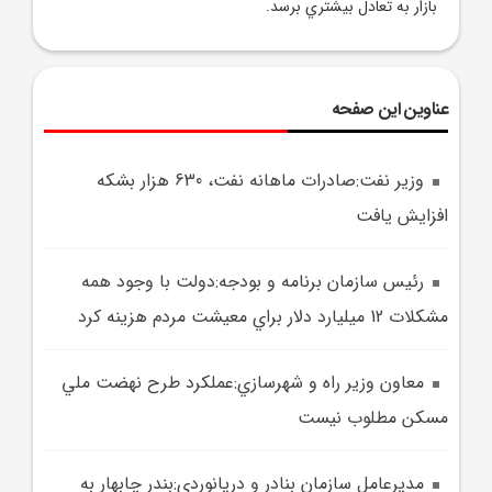
بازار به تعادل بيشتري برسد.
عناوین این صفحه
وزير نفت:صادرات ماهانه نفت، 630 هزار بشکه
افزايش يافت
رئيس سازمان برنامه و بودجه:دولت با وجود همه
مشکلات 12 ميليارد دلار براي معيشت مردم هزينه کرد
معاون وزير راه و شهرسازي:عملکرد طرح نهضت ملي
مسکن مطلوب نيست
مديرعامل سازمان بنادر و دريانوردي:بندر چابهار به