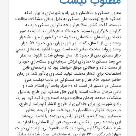
مطلوب نيست
معاون مسکن و ساختمان وزير راه و شهرسازي با بيان اينکه
عملکرد طرح نهضت ملي مسکن به دليل برخي مشکلات مطلوب
نيست، گفت:‌ کشور 700 هزار واحد ناترازي مسکن دارد.به
گزارش خبرگزاري تسنيم، حبيب‌الله طاهرخاني، با اشاره به عبور
تعداد پروانه‌هاي ساختماني صادرشده در کشور از مرز 500 هزار
واحد پس از 11 سال، گفت: در شهر تهران براي حدود 57 هزار
واحد پروانه ساخت صادر شده است.وي با اشاره به تعادل نسبي
بازار مسکن پس از حدود 1.5 سال نوسان شديد افزود: به نظر
مي‌رسد مسکن تا حدودي ارزش سرمايه‌اي و سفته‌بازي خود را
از دست داده و فعالاني موفق خواهند بود که واحدهاي قابل
استطاعت براي اقشار مختلف توليد کنند.وي يادآور شد:‌ در زمان
حاضر حدود 850 هزار واحد مسکوني در قالب نهضت ملي
مسکن در دستور کار است که 60 هزار واحد آن افتتاح شده و
باقي درحال ساخت است؛ با اين حال عملکرد اين طرح به دليل
مشکلات متعدد چندان مطلوب نبوده است.وي تأکيد کرد: وزارت
راه و شهرسازي براي جلوگيري از خروج اقشار کم‌درآمد از طرح،
در صورت ناتواني متقاضيان در پرداخت سهم آورده، به‌طور
مستقيم ورود کرده و با تهاتر اراضي، پروژه‌ها را ادامه مي‌دهد.
اين واحدها پس از تکميل به صورت فروش اقساطي يا اجاره به
شرط تمليک واگذار مي‌شوند.به گفته طاهرخاني، از ابتداي دولت
چهاردهم تاکنون 230 هزار پروانه ساختماني صادر شده که بيانگر