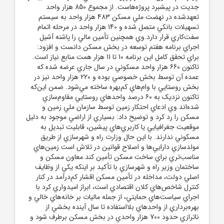
جديت در پيشبرد پروژه‌هاست. از مجموع 850 هزار واحد
تعهدشده در نهضت ملي مسکن 483 هزار واحد به سيستم
تسهيلات بانکي متصل شده و 140 هزار واحد در مرحله اتمام
سفت‌کاري قرار دارد.وي همچنين تأمين مالي را پاشنه آشيل
اجراي برنامه هفتم توسعه در بخش مسکن دانست و افزود:
براي تحقق کامل اين برنامه 10 تا 11 هزار همت منابع نياز است.
تاکنون 660 هزار واحد مسکوني در سال جاري عرضه شده که
عمده آن توسط بخش خصوصي بوده و 220 هزار واحد نيز در
بخش روستايي با وام‌هاي کم‌بهره ساخته مي‌شود. ضمن اين‌که
تاکنون نزديک به 60 درصد واحدهاي روستايي مقاوم‌سازي
شده‌اند.وي ادعاي احتکار زمين توسط سازمان ملي زمين و
مسکن را رد کرد و توضيح داد: بسياري از اراضي موجود به دليل
موقعيت جغرافيايي يا کاربري‌هاي پيشين، قابليت تبديل به
مسکوني ندارند. با اين حال وزارت راه و شهرسازي از طريق
مولدسازي دارايي‌ها و اصلاح قوانين در تلاش است زمين‌هاي
مناسب‌تري براي ساخت مسکن تأمين کند.معاون مسکن و
ساختمان وزير راه و شهرسازي با تأکيد بر اينکه يکي از وظايف
اصلي دولت، مداخله در تأمين مسکن اقشار کم‌درآمد در کنار
کنترل شاخص‌هاي کلان اقتصادي است، ابراز اميدواري کرد با
اجراي سياست‌هاي حمايتي، از جمله ماليات بر خانه‌هاي خالي و
بهره‌برداري از واحدهاي بلااستفاده تا سال آينده بخشي از
ناترازي حدود 700 هزار واحدي در بخش مسکن برطرف شود و