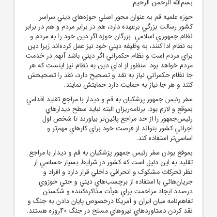
بسم‌الله الرحمن الرحيم
حوزه علميه قم به عنوان محور اصلي حوزه‌هاي ديني سراسر
کشور رسالت بزرگي برعهده دارد، هم در برابر مردم و هم در برابر
نظام جمهوري اسلامي. بزرگان حوزه اگر دين خود را به مردم و
به نظام ادا کنند، به وظيفه ديني خود نيز عمل کرده‌اند زيرا دين
براي مردم است و نظام حکمراني اگر ديني باشد آنهم در خدمت
مردم خواهد بود. منظور از اداي دين به نظام نيز اينست که هر
جا نظام حکمراني نياز به نقد و تصحيح دارد، نقد را تصحيحش
کنند و هر جا نياز به حمايت دارد حمايتش نمايند.
سفر رئيس ‌جمهور پزشکيان به قم و ديدار با مراجع تقليد اقدامي
بموقع و لازم بود. برنامه‌ريزان البته نبايد سطح ديدارهاي
رئيس‌جمهور را از حد مراجع پائين‌تر بياورند تا شخص اول
اجرائي کشور بتواند از فرصت خود براي کارهاي مهم‌تر و
اساسي‌تر استفاده کند.
بموقع بودن سفر رئيس ‌جمهور پزشکيان به قم و ديدار با مراجع
تقليد به اين دليل است که کشور در شرايط بسيار حساسي از
نظر تحرکات مشکوک و انحرافي داخلي قرار دارد و افراد و
جريان‌هائي با استفاده از برچسب‌هاي ديني و حتي حوزوي
درصدد ايجاد مزاحمت براي هيأت مذاکره‌کننده و شکستن
تفاهم‌نامه ميان ايران و آمريکا درخصوص پايان دادن به جنگ و
نقد کردن دستاوردهاي نيروهاي مسلح در جنگ 40روزه هستند.