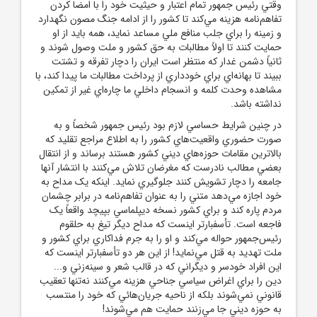
وقتي رئيس ‌جمهور تمام اعتبار و حيثيت خود را با امضا کردن
تفاهم‌نامه هزينه مي‌کند تا کشور را از ادامه جنگ مصون نگهدارد
و زمينه را براي جلب منافع ملي مساعد نمايد، همه بايد از او
حمايت کنند تا اولاً مطالبات به حق کشور و ملت وصول شوند و
ثانياً دشمن غدار که منتظر است ايران را دچار تفرقه و تشتت
ببيند تا بهانه‌اي براي خودداري از پرداخت مطالبات ما پيدا کند، با
مشاهده وحدت کلمه و انسجام داخلي ما چاره‌اي غير از تمکين
نداشته باشد.
در چنين شرايط حساسي لازم بود رئيس ‌جمهور شخصاً و به
صورت حضوري واقعيت‌هاي کشور را به اطلاع مراجع تقليد که
بالاترين مقامات حوزه‌هاي ديني کشور هستند برساند و از انتقال
بعضي مطالب نادرست که مغرضان تلاش مي‌کنند با انتشار آنها
جامعه را دچار تشويش کنند جلوگيري نمايد. اينکه يک مداح به
خود اجازه مي‌دهد متني را به عنوان تفاهم‌نامه در برابر چشمان
مردم پاره کند و براي کشور نسخه ديپلماسي بپيچد واقعاً يک
فاجعه است. تأسفبارتر اينست که مداح ديگر تيغ به حلقوم
رئيس‌جمهور حواله مي‌کند و او را به جرم فداکاري براي کشور و
ملت تهديد به قتل مي‌نمايد! از اين هر دو تأسفبارتر اينست که
اين افراد خودسر و ديگراني که در قالب شعر و سينه‌زني و...
دين را براي اغراض سياسي جناحي هزينه مي‌کنند نه‌تنها تعقيب
قانوني نمي‌شوند بلکه از ناحيه جريان‌هائي که خود را منتسب
به حوزه ديني جا مي‌زنند حمايت هم مي‌شوند!