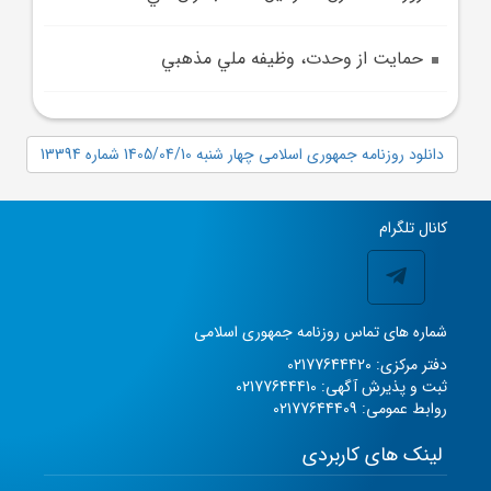
حمايت از وحدت، وظيفه ملي مذهبي
دانلود روزنامه جمهوری اسلامی چهار شنبه 1405/04/10 شماره 13394
کانال تلگرام
شماره های تماس روزنامه جمهوری اسلامی
دفتر مرکزی: 02177644420
ثبت و پذیرش آگهی: 02177644410
روابط عمومی: 02177644409
لینک های کاربردی