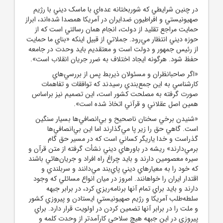
در چنين شرايطي که شوربختانه عده‌اي با ماسک ديني با رژيم
صهيونيستي و افراطيون ضدايران در آمريکا همصدا شده‌اند، ابراز
حمايت مراجع تقليد از دولت، انجام همان رسالتي است که از
حوزه ديني انتظار مي‌رود. جملاتي از قبيل اينکه «بناي ما حمايت
از رئيس‌ جمهور و دولت است و معتقديم بايد وحدت در جامعه
حفظ شود. هرگونه ايجاد اختلاف به ضرر جريان انقلاب است».
«اگر صاحبانظران و مسئولان ذيربط پس از بررسي‌هاي
کارشناسي به اين جمع‌بندي رسيدند که توافقات و تفاهمات
صورت گرفته به مصلحت کشور است، اين تصميم نيز براساس
همين اصل عقلاني و قرآني اتخاذ شده است».
«شنيدن برخي سخنان ناصحيح و بي‌انصافي‌ها بسيار سنگين
است. گاهي حق را زير پا مي‌گذارند اما اين بي‌انصافي‌ها
گذراست و خدا ياريگر کساني است که در مسير حق گام
برمي‌دارند» ريشه در باورهاي ديني نشأت گرفته از متن قرآن و
سيره معصومين دارند و بايد چراغ راه افراد و جريان‌هائي باشند
که خود را به معيارهاي ديني پاي‌بند مي‌دانند و سربلندي و
اقتدار ايران را خواهانند. امروز در ميان انواع مسائلي که وجود
دارند و بايد براي تمام آنها برنامه‌ريزي کرد، در برابر جبهه
سلطه‌‌طلب آمريکا و رژيم صهيونيستي ايستادن و پيروزي کشور
و ملت را در برابر آنها تضمين کردن در اولويت قرار دارد. براي
پيروزي در اين جبهه هيچ سلاحي کارآمدتر از وحدت کلمه و