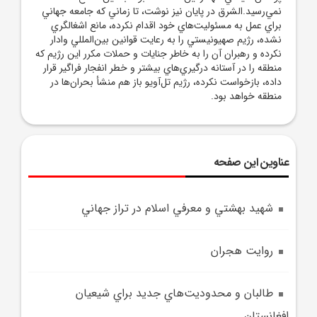
نمي‌رسيد.الشرق در پايان نيز نوشت، تا زماني که جامعه جهاني
براي عمل به مسئوليت‌هاي خود اقدام نکرده، مانع اشغالگري
نشده، رژيم صهيونيستي را به رعايت قوانين بين‌المللي وادار
نکرده و رهبران آن را به خاطر جنايات و حملات مکرر اين رژيم که
منطقه را در آستانه درگيري‌هاي بيشتر و خطر انفجار فراگير قرار
داده، بازخواست نکرده، رژيم تل‌آويو باز هم منشأ بحران‌ها در
منطقه خواهد بود.
عناوین این صفحه
شهيد بهشتي و معرفي اسلام در تراز جهاني
روايت هجران
طالبان و محدوديت‌هاي جديد براي شيعيان
افغانستان