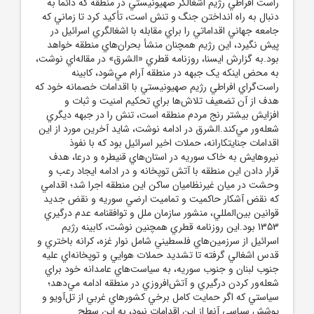
راست افراطي رژيم اشغالگر صهيونيستي در منطقه که دائما به
دنبال به راه انداختن جنگ و تنش است، تأکيد کرد تا زماني که
جامعه جهاني اقداماتي را براي مقابله با اشغالگري اسرائيل در
پيش نگيرد، اين رژيم همچنان منشأ بحران‌هاي منطقه خواهد
بود.به گزارش ايسنا، روزنامه قطري «الشرق» در مقاله‌اي نوشت،
به محض اينکه يک جبهه در منطقه آرام مي‌شود، کابينه
راست‌گراي افراطي رژيم صهيونيستي با اقدامات خصمانه خود که
هدف از آن تضعيف تلاش‌ها براي تحکيم امنيت و ثبات و
افزايش بيشتر رنج مردم منطقه است، تنش را در جبهه ديگري
شعله‌ور مي‌کند.الشرق در ادامه نوشت، شايد آخرين مورد از اين
اقدامات جنايتکارانه، حملات اخير اسرائيل بود که با نفوذ
نيروهايش به خاک سوريه در استان‌هاي قنيطره و درعا، هدف
قرار دادن اين منطقه با آتش توپخانه و در ادامه ايجاد رعب و
وحشت در ميان غيرنظاميان ساکن اين منطقه اجرا شد؛ اقدامي
که نقض آشکار حاکميت و تماميت ارضي سوريه و نقض جديد
قوانين بين‌المللي، منشور سازمان ملل و توافقنامه عدم درگيري
1353 بود.اين روزنامه قطري همچنين نوشت، کابينه رژيم
اسرائيل از سرزمين‌هاي فلسطيني شامل نوار غزه، کرانه باختري و
قدس اشغالي گرفته تا تشديد حملات هوايي و توپخانه‌اي عليه
جنوب لبنان و جنوب سوريه، به سياست‌هاي عامدانه خود براي
شعله‌ور کردن درگيري و آتش‌افروزي در منطقه ادامه مي‌دهد؛
سياستي که اگر حمايت کامل برخي کشورهاي غربي از تل‌آويو و
پوشش سياسي آنها از اين اقدامات نبود، به اين سطح