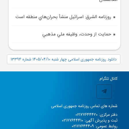
روزنامه الشرق: اسرائيل منشأ بحران‌هاي منطقه است
حمايت از وحدت، وظيفه ملي مذهبي
دانلود روزنامه جمهوری اسلامی چهار شنبه 1405/04/10 شماره 13394
کانال تلگرام
شماره های تماس روزنامه جمهوری اسلامی
دفتر مرکزی: 02177644420
ثبت و پذیرش آگهی: 02177644410
روابط عمومی: 02177644409